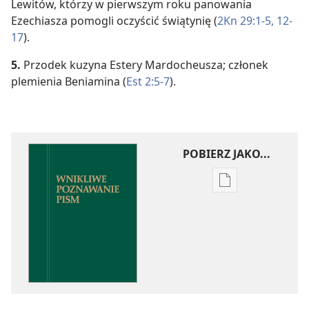
Lewitów, którzy w pierwszym roku panowania
Ezechiasza pomogli oczyścić świątynię (
2Kn 29:1-5,
12-
17
).
5.
Przodek kuzyna Estery Mardocheusza; członek
plemienia Beniamina (
Est 2:5-7
).
POBIERZ JAKO...
Ustawienia
pobierania
publikacji
elektronicznych
Wnikliwe
poznawanie
Pism