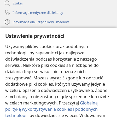
Szukaj
Informacje medyczne dla lekarzy
Informacje dla urzędników i mediów
Pomoc
Ustawienia prywatności
Darowizny
Używamy plików cookies oraz podobnych
(opens
new
technologii, by zapewnić ci jak najlepsze
window)
doświadczenia podczas korzystania z naszego
BIBLIOTEKA INTERNETOWA Strażnicy
(opens
serwisu. Niektóre pliki cookies są niezbędne do
new
®
JW Hub
działania tego serwisu i nie można z nich
window)
(opens
zrezygnować. Możesz wyrazić zgodę lub odrzucić
new
®
JW Library
window)
dodatkowe pliki cookies, których używamy jedynie
w celu ulepszenia doświadczeń użytkownika. Żadne
Watchtower Library
z tych danych nie zostaną nigdy sprzedane lub użyte
w celach marketingowych. Przeczytaj
Globalną
politykę wykorzystywania cookies i podobnych
technologii
, by dowiedzieć się więcej. W dowolnym