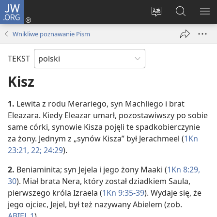
JW.ORG
Logowanie
(opens
Wybór
Szukaj
PO
new
języka
na
ME
Wnikliwe poznawanie Pism
window)
JW.ORG
TEKST
Kisz
1.
Lewita z rodu Merariego, syn Machliego i brat
Eleazara. Kiedy Eleazar umarł, pozostawiwszy po sobie
same córki, synowie Kisza pojęli te spadkobierczynie
za żony. Jednym z „synów Kisza” był Jerachmeel (
1Kn
23:21, 22;
24:29
).
2.
Beniaminita; syn Jejela i jego żony Maaki (
1Kn 8:29,
30
). Miał brata Nera, który został dziadkiem Saula,
pierwszego króla Izraela (
1Kn 9:35-39
). Wydaje się, że
jego ojciec, Jejel, był też nazywany Abielem (zob.
ABIEL 1
).