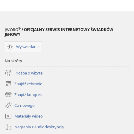
®
JW.ORG
/ OFICJALNY SERWIS INTERNETOWY ŚWIADKÓW
JEHOWY
Wyświetlanie
Na skróty
Prośba o wizytę
Znajdź zebranie
(opens
new
Znajdź kongres
(opens
window)
new
Co nowego
window)
Materiały wideo
Nagrania z audiodeskrypcją