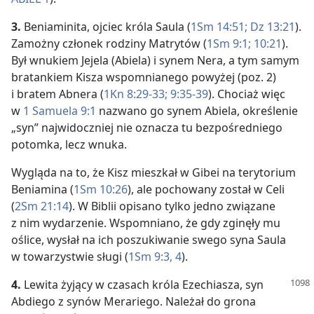
3.
Beniaminita, ojciec króla Saula (
1Sm 14:51;
Dz 13:21
).
Zamożny członek rodziny Matrytów (
1Sm 9:1;
10:21
).
Był wnukiem Jejela (Abiela) i synem Nera, a tym samym
bratankiem Kisza wspomnianego powyżej (poz. 2)
i bratem Abnera (
1Kn 8:29-33;
9:35-39
). Chociaż więc
w
1 Samuela 9:1
nazwano go synem Abiela, określenie
„syn” najwidoczniej nie oznacza tu bezpośredniego
potomka, lecz wnuka.
Wygląda na to, że Kisz mieszkał w Gibei na terytorium
Beniamina (
1Sm 10:26
), ale pochowany został w Celi
(
2Sm 21:14
). W Biblii opisano tylko jedno związane
z nim wydarzenie. Wspomniano, że gdy zginęły mu
oślice, wysłał na ich poszukiwanie swego syna Saula
w towarzystwie sługi (
1Sm 9:3, 4
).
4.
Lewita żyjący w czasach króla Ezechiasza, syn
Abdiego z synów Merariego. Należał do grona