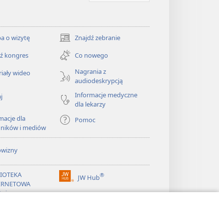
a o wizytę
Znajdź zebranie
(opens
new
ź kongres
Co nowego
window)
Nagrania z
iały wideo
audiodeskrypcją
Informacje medyczne
j
dla lekarzy
macje dla
Pomoc
dników i mediów
owizny
LIOTEKA
®
JW Hub
(opens
ERNETOWA
new
żnicy
window)
®
ibrary
Watchtower Library