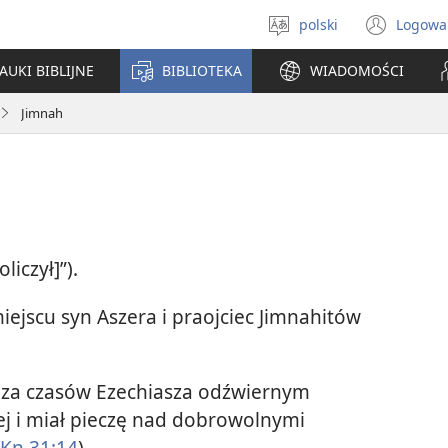
polski
Logowa
Wybór
(ope
języka
new
AUKI BIBLIJNE
BIBLIOTEKA
WIADOMOŚCI
win
Jimnah
liczył]”).
jscu syn Aszera i praojciec Jimnahitów
ł za czasów Ezechiasza odźwiernym
ej i miał pieczę nad dobrowolnymi
Kn 31:14
).