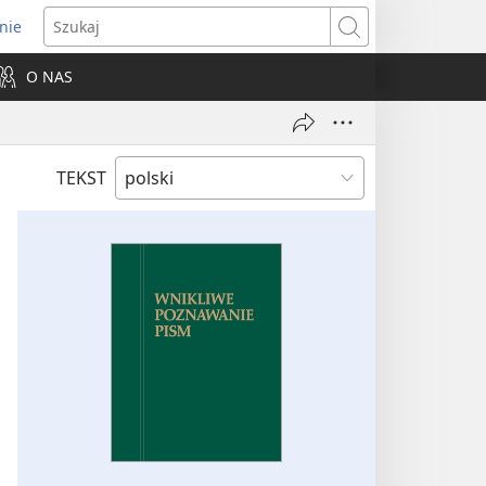
nie
ns
Szukaj
O NAS
dow)
TEKST