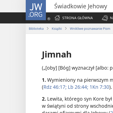
JW.ORG
Świadkowie Jehowy
STRONA GŁÓWNA
N
Biblioteka
Książki
Wnikliwe poznawanie Pism
Jimnah
(„[oby] [Bóg] wyznaczył [albo: po
1.
Wymieniony na pierwszym mie
(
Rdz 46:17;
Lb 26:44;
1Kn 7:30
).
2.
Lewita, którego syn Kore by
w świątyni od strony wschodni
darami ofiarnymi dla Jehowy (
2