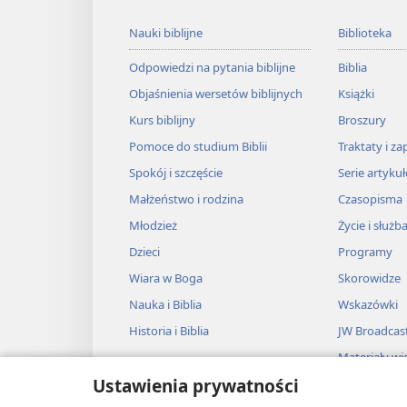
Nauki biblijne
Biblioteka
Odpowiedzi na pytania biblijne
Biblia
Objaśnienia wersetów biblijnych
Książki
Kurs biblijny
Broszury
Pomoce do studium Biblii
Traktaty i za
Spokój i szczęście
Serie artyku
Małżeństwo i rodzina
Czasopisma
Młodzież
Życie i służb
Dzieci
Programy
Wiara w Boga
Skorowidze
Nauka i Biblia
Wskazówki
Historia i Biblia
JW Broadcas
Materiały wi
Ustawienia prywatności
Muzyka