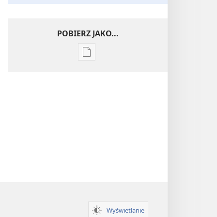
POBIERZ JAKO...
Ustawienia
pobierania
publikacji
elektronicznych
Wnikliwe
poznawanie
Pism
Wyświetlanie