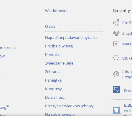
Wiadomości
Na skróty
Prośb
O nas
Znajd
(opens
Najczęściej zadawane pytania
new
Mater
Prośba o wizytę
window)
proszenia
Kontakt
łów
Szuka
Zwiedzanie Betel
Infor
Zebrania
a
urzę
Pamiątka
Kongresy
Dar
(opens
Działalność
new
window)
BIB
Przeżycia Świadków Jehowy
®
ting
INT
(opens
Na całym świecie
deo
Stra
new
window)
JW L