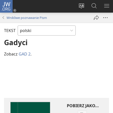
JW.ORG
Logowanie
(opens
Wybór
Szukaj
PO
new
języka
na
ME
Wnikliwe poznawanie Pism
window)
JW.ORG
TEKST
Gadyci
Zobacz
GAD 2
.
POBIERZ JAKO...