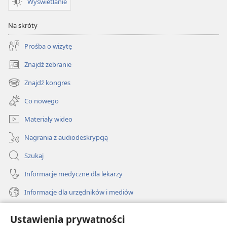
Wyświetlanie
Na skróty
Prośba o wizytę
Znajdź zebranie
(opens
new
Znajdź kongres
(opens
window)
new
Co nowego
window)
Materiały wideo
Nagrania z audiodeskrypcją
Szukaj
Informacje medyczne dla lekarzy
Informacje dla urzędników i mediów
Pomoc
Ustawienia prywatności