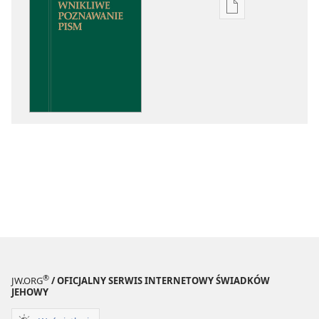
Ustawienia
pobierania
publikacji
elektronicznych
Wnikliwe
poznawanie
Pism
®
JW.ORG
/ OFICJALNY SERWIS INTERNETOWY ŚWIADKÓW
JEHOWY