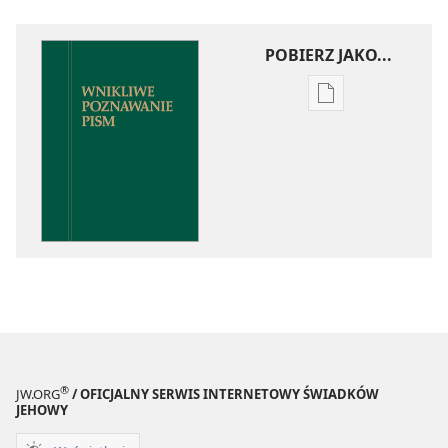
POBIERZ JAKO...
Ustawienia
pobierania
publikacji
elektronicznych
Wnikliwe
poznawanie
Pism
®
JW.ORG
/ OFICJALNY SERWIS INTERNETOWY ŚWIADKÓW
JEHOWY