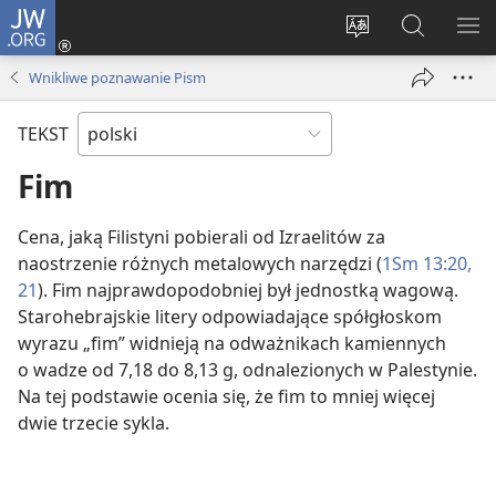
JW.ORG
Logowanie
(opens
Wybór
Szukaj
PO
new
języka
na
ME
Wnikliwe poznawanie Pism
window)
JW.ORG
TEKST
Fim
Cena, jaką Filistyni pobierali od Izraelitów za
naostrzenie różnych metalowych narzędzi (
1Sm 13:20,
21
). Fim najprawdopodobniej był jednostką wagową.
Starohebrajskie litery odpowiadające spółgłoskom
wyrazu „fim” widnieją na odważnikach kamiennych
o wadze od 7,18 do 8,13 g, odnalezionych w Palestynie.
Na tej podstawie ocenia się, że fim to mniej więcej
dwie trzecie sykla.