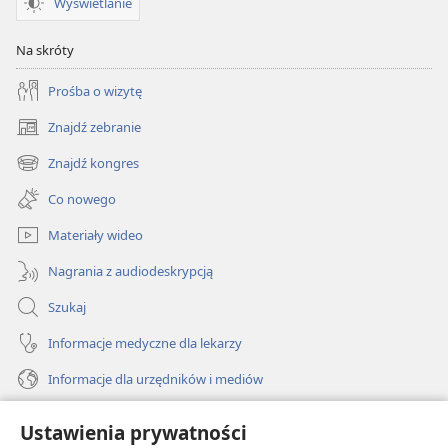
Wyświetlanie
Na skróty
Prośba o wizytę
Znajdź zebranie
(opens
new
Znajdź kongres
(opens
window)
new
Co nowego
window)
Materiały wideo
Nagrania z audiodeskrypcją
Szukaj
Informacje medyczne dla lekarzy
Informacje dla urzędników i mediów
Pomoc
Ustawienia prywatności