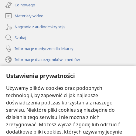
new
Co nowego
window)
Materiały wideo
Nagrania z audiodeskrypcją
Szukaj
Informacje medyczne dla lekarzy
Informacje dla urzędników i mediów
Pomoc
Ustawienia prywatności
Darowizny
Używamy plików cookies oraz podobnych
(opens
new
technologii, by zapewnić ci jak najlepsze
window)
doświadczenia podczas korzystania z naszego
BIBLIOTEKA INTERNETOWA Strażnicy
(opens
serwisu. Niektóre pliki cookies są niezbędne do
new
®
JW Hub
działania tego serwisu i nie można z nich
window)
(opens
zrezygnować. Możesz wyrazić zgodę lub odrzucić
new
®
JW Library
window)
dodatkowe pliki cookies, których używamy jedynie