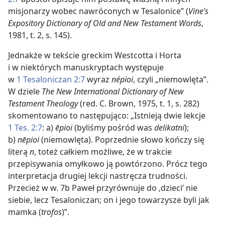
misjonarzy wobec nawróconych w Tesalonice” (
Vine’s
Expository Dictionary of Old and New Testament Words
,
1981, t. 2, s. 145).
Jednakże w tekście greckim Westcotta i Horta
i w niektórych manuskryptach występuje
w
1 Tesaloniczan 2:7
wyraz
népioi
, czyli „niemowlęta”.
W dziele
The New International Dictionary of New
Testament Theology
(red. C. Brown, 1975, t. 1, s. 282)
skomentowano to następująco: „Istnieją dwie lekcje
1 Tes. 2:7
: a)
ēpioi
(byliśmy pośród was
delikatni
);
b)
nēpioi
(niemowlęta). Poprzednie słowo kończy się
literą
n
, toteż całkiem możliwe, że w trakcie
przepisywania omyłkowo ją powtórzono. Prócz tego
interpretacja drugiej lekcji nastręcza trudności.
Przecież w w. 7b Paweł przyrównuje do ‚dzieci’ nie
siebie, lecz Tesaloniczan; on i jego towarzysze byli jak
mamka (
trofos
)”.