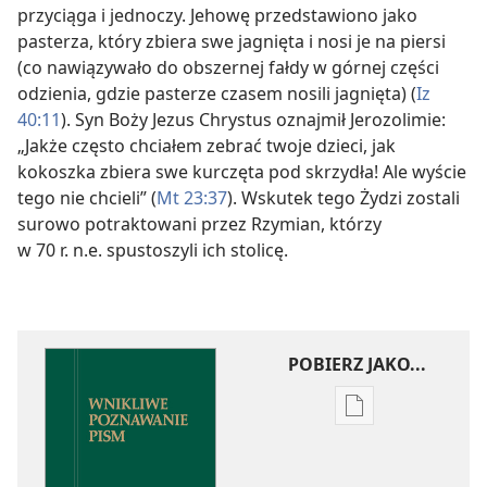
przyciąga i jednoczy. Jehowę przedstawiono jako
pasterza, który zbiera swe jagnięta i nosi je na piersi
(co nawiązywało do obszernej fałdy w górnej części
odzienia, gdzie pasterze czasem nosili jagnięta) (
Iz
40:11
). Syn Boży Jezus Chrystus oznajmił Jerozolimie:
„Jakże często chciałem zebrać twoje dzieci, jak
kokoszka zbiera swe kurczęta pod skrzydła! Ale wyście
tego nie chcieli” (
Mt 23:37
). Wskutek tego Żydzi zostali
surowo potraktowani przez Rzymian, którzy
w 70 r. n.e. spustoszyli ich stolicę.
POBIERZ JAKO...
Ustawienia
pobierania
publikacji