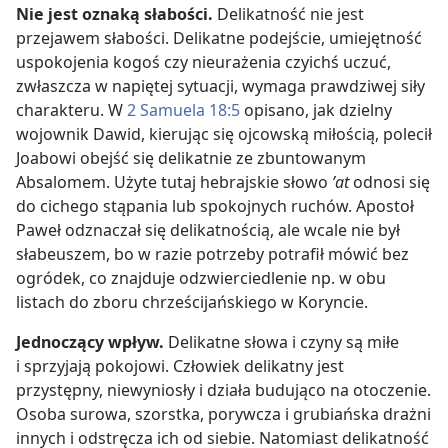
Nie jest oznaką słabości.
Delikatność nie jest
przejawem słabości. Delikatne podejście, umiejętność
uspokojenia kogoś czy nieurażenia czyichś uczuć,
zwłaszcza w napiętej sytuacji, wymaga prawdziwej siły
charakteru. W
2 Samuela 18:5
opisano, jak dzielny
wojownik Dawid, kierując się ojcowską miłością, polecił
Joabowi obejść się delikatnie ze zbuntowanym
Absalomem. Użyte tutaj hebrajskie słowo
ʼat
odnosi się
do cichego stąpania lub spokojnych ruchów. Apostoł
Paweł odznaczał się delikatnością, ale wcale nie był
słabeuszem, bo w razie potrzeby potrafił mówić bez
ogródek, co znajduje odzwierciedlenie np. w obu
listach do zboru chrześcijańskiego w Koryncie.
Jednoczący wpływ.
Delikatne słowa i czyny są miłe
i sprzyjają pokojowi. Człowiek delikatny jest
przystępny, niewyniosły i działa budująco na otoczenie.
Osoba surowa, szorstka, porywcza i grubiańska drażni
innych i odstręcza ich od siebie. Natomiast delikatność