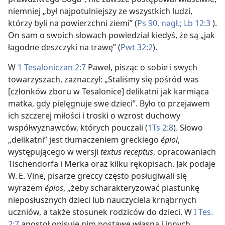
niemniej „był najpotulniejszy ze wszystkich ludzi,
którzy byli na powierzchni ziemi” (
Ps 90, nagł.;
Lb 12:3
).
On sam o swoich słowach powiedział kiedyś, że są „jak
łagodne deszczyki na trawę” (
Pwt 32:2
).
W
1 Tesaloniczan 2:7
Paweł, pisząc o sobie i swych
towarzyszach, zaznaczył: „Staliśmy się pośród was
[członków zboru w Tesalonice] delikatni jak karmiąca
matka, gdy pielęgnuje swe dzieci”. Było to przejawem
ich szczerej miłości i troski o wzrost duchowy
współwyznawców, których pouczali (
1Ts 2:8
). Słowo
„delikatni” jest tłumaczeniem greckiego
épioi
,
występującego w wersji
textus receptus
, opracowaniach
Tischendorfa i Merka oraz kilku rękopisach. Jak podaje
W. E. Vine, pisarze greccy często posługiwali się
wyrazem
épios
, „żeby scharakteryzować piastunkę
nieposłusznych dzieci lub nauczyciela krnąbrnych
uczniów, a także stosunek rodziców do dzieci. W
I Tes.
2:7
apostoł opisuje nim postawę własną i innych