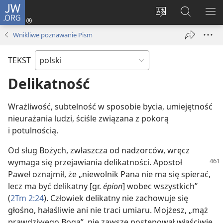
JW.ORG
Logowanie
(opens
Wybór
Szukaj
PO
new
języka
na
ME
Wnikliwe poznawanie Pism
window)
JW.ORG
TEKST
Delikatność
Wrażliwość, subtelność w sposobie bycia, umiejętność
nieurażania ludzi, ściśle związana z pokorą
i potulnością.
Od sług Bożych, zwłaszcza od nadzorców, wręcz
wymaga się przejawiania delikatności. Apostoł
Paweł oznajmił, że „niewolnik Pana nie ma się spierać,
lecz ma być delikatny [gr.
épion
] wobec wszystkich”
(
2Tm 2:24
). Człowiek delikatny nie zachowuje się
głośno, hałaśliwie ani nie traci umiaru. Mojżesz, „mąż
prawdziwego Boga”, nie zawsze postępował właściwie,