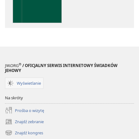
elektronicznych
Wnikliwe
poznawanie
Pism
®
JW.ORG
/ OFICJALNY SERWIS INTERNETOWY ŚWIADKÓW
JEHOWY
Wyświetlanie
Na skróty
Prośba o wizytę
Znajdź zebranie
(opens
new
Znajdź kongres
(opens
window)