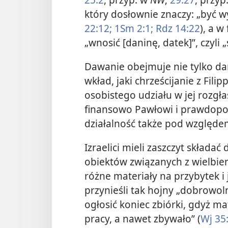
który dosłownie znaczy: „być 
22:12;
1Sm 2:1;
Rdz 14:22
), a 
„wnosić [daninę, datek]”, czyli 
Dawanie obejmuje nie tylko da
wkład, jaki chrześcijanie z Fili
osobistego udziału w jej rozgła
finansowo Pawłowi i prawdopod
działalność także pod względe
Izraelici mieli zaszczyt skład
obiektów związanych z wielbie
różne
materiały na przybytek i 
przynieśli tak hojny „dobrowoln
ogłosić koniec zbiórki, gdyż m
pracy, a nawet zbywało” (
Wj 35