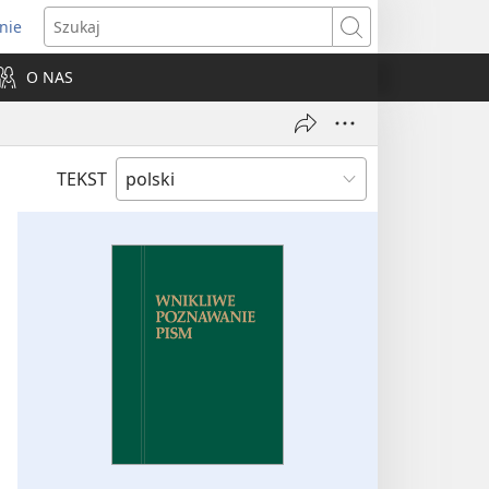
nie
ns
Szukaj
O NAS
dow)
TEKST