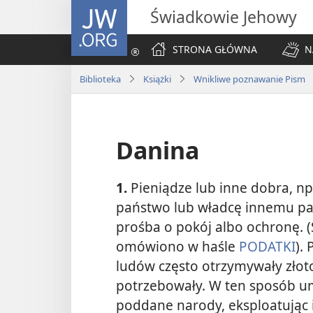
JW.ORG
Świadkowie Jehowy
STRONA GŁÓWNA
N
Biblioteka
Książki
Wnikliwe poznawanie Pism
Danina
1.
Pieniądze lub inne dobra, np
państwo lub władcę innemu pa
prośba o pokój albo ochronę. 
omówiono w haśle
PODATKI
).
ludów często otrzymywały złoto
potrzebowały. W ten sposób um
poddane narody, eksploatując 