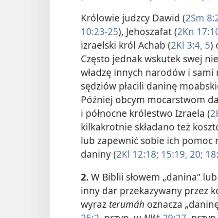
Królowie judzcy Dawid (
2Sm 8:2
10:23-25
), Jehoszafat (
2Kn 17:10
izraelski król Achab (
2Kl 3:4, 5
)
Często jednak wskutek swej niew
władzę innych narodów i sami m
sędziów płacili daninę moabsk
Później obcym mocarstwom dani
i północne królestwo Izraela (
2
kilkakrotnie składano też kosz
lub zapewnić sobie ich pomoc m
daniny (
2Kl 12:18;
15:19, 20;
18:
2.
W Biblii słowem „danina” lub 
inny dar przekazywany przez k
wyraz
terumáh
oznacza „daninę;
25:2
, przyp. w
NW
;
29:27
, przyp