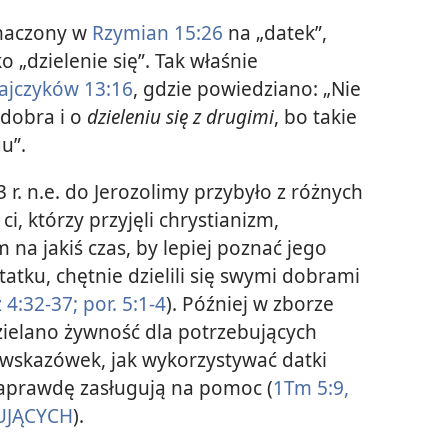
umaczony w
Rzymian 15:26
na „datek”,
 „dzielenie się”. Tak właśnie
ajczyków 13:16
, gdzie powiedziano: „Nie
dobra i o
dzieleniu się z drugimi
, bo takie
u”.
 r. n.e. do Jerozolimy przybyło z różnych
ci, którzy przyjęli chrystianizm,
m na jakiś czas, by lepiej poznać jego
tatku, chętnie dzielili się swymi dobrami
 4:32-37;
por. 5:1-4
). Później w zborze
zielano żywność dla potrzebujących
ił wskazówek, jak wykorzystywać datki
naprawdę zasługują na pomoc (
1Tm 5:9,
UJĄCYCH
).