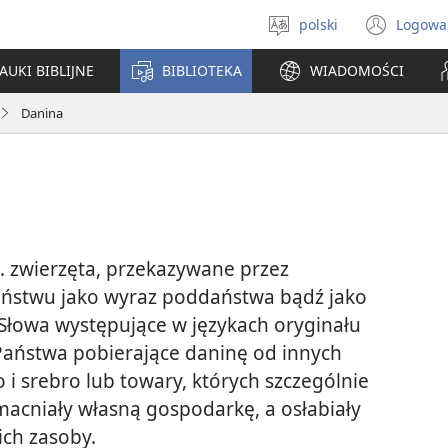
polski
Logowa
Wybór
(ope
języka
new
AUKI BIBLIJNE
BIBLIOTEKA
WIADOMOŚCI
win
Danina
. zwierzęta, przekazywane przez
ństwu jako wyraz poddaństwa bądź jako
(Słowa występujące w językach oryginału
 Państwa pobierające daninę od innych
 i srebro lub towary, których szczególnie
acniały własną gospodarkę, a osłabiały
ich zasoby.