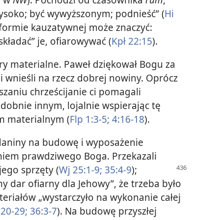
wysoko; być wywyższonym; podnieść” (
Hi
w formie kauzatywnej może znaczyć:
„składać” je, ofiarowywać (
Kpł 22:15
).
ry materialne. Paweł dziękował Bogu za
ppi wnieśli na rzecz dobrej nowiny. Oprócz
szaniu chrześcijanie ci pomagali
obnie innym, lojalnie wspierając tę
m materialnym (
Flp 1:3-5;
4:16-18
).
ać daniny na budowę i wyposażenie
niem prawdziwego Boga. Przekazali
jego sprzęty (
Wj 25:1-9;
35:4-9
);
y dar ofiarny dla Jehowy”, że trzeba było
ateriałów „wystarczyło na wykonanie całej
:20-29;
36:3-7
). Na budowę przyszłej