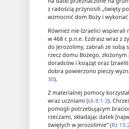
na datki przeznaczone na grunt
z radością przynosili „święty 
wzmocnić dom Boży i wykonać 
Również nie-Izraelici wspierali
w 468 r. p.n.e. Ezdrasz wraz z
do Jerozolimy, zabrali ze sobą
rzecz domu Bożego, złożonym p
doradców i książąt oraz Izrael
dobra powierzono pieczy wyzn
30
).
Z materialnej pomocy korzystał
wraz uczniami (
Łk 8:1-3
). Chrze
pomogli potrzebującym braciom 
rzeczami, składając datek [naj
świętych w Jerozolimie” (
Rz 15: