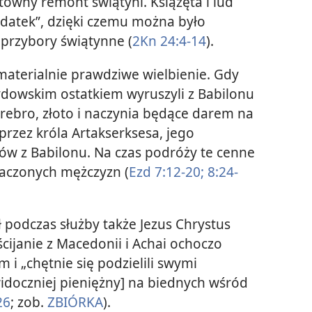
owny remont świątyni. Książęta i lud
podatek”, dzięki czemu można było
przybory świątynne (
2Kn 24:4-14
).
 materialnie prawdziwe wielbienie. Gdy
 żydowskim ostatkiem wyruszyli z Babilonu
 srebro, złoto i naczynia będące darem na
rzez króla Artakserksesa, jego
itów z Babilonu. Na czas podróży te cenne
aczonych mężczyzn (
Ezd 7:12-20;
8:24-
 podczas służby także Jezus Chrystus
ścijanie z Macedonii i Achai ochoczo
i „chętnie się podzielili swymi
widoczniej pieniężny] na biednych wśród
26
; zob.
ZBIÓRKA
).