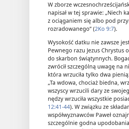
W zborze wczesnochrześcijańsk
napisał w tej sprawie: „Niech ka
z ociąganiem się albo pod pr
rozradowanego” (
2Ko 9:7
).
Wysokość datku nie zawsze jes
Pewnego razu Jezus Chrystus 
do skarbon świątynnych. Bogacz
zwrócił szczególną uwagę na n
która wrzuciła tylko dwa pienią
„Ta wdowa, chociaż biedna, wrzu
wszyscy wrzucili dary ze swoje
nędzy wrzuciła wszystkie posiad
12:41-44
). W związku ze skład
współwyznawców Paweł oznajmił:
szczególnie godna upodobania 