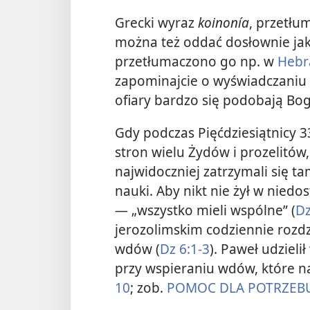
Grecki wyraz
koinonía
, przetł
można też oddać dosłownie jako
przetłumaczono go np. w
Hebr
zapominajcie o wyświadczaniu 
ofiary bardzo się podobają Bog
Gdy podczas Pięćdziesiątnicy 33
stron wielu Żydów i prozelitów, 
najwidoczniej zatrzymali się ta
nauki. Aby nikt nie żył w niedos
— „wszystko mieli wspólne” (
Dz
jerozolimskim codziennie rozd
wdów (
Dz 6:1-3
). Paweł udziel
przy wspieraniu wdów, które 
10
; zob.
POMOC DLA POTRZEB