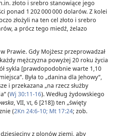
.in. złoto i srebro stanowiące jego
ci ponad 1 202 000 000 dolarów. Z kolei
oczo złożyli na ten cel złoto i srebro
rów, a prócz tego miedź, żelazo
 w Prawie. Gdy Mojżesz przeprowadzał
, każdy mężczyzna powyżej 20 roku życia
pół sykla [prawdopodobnie warte 1,10
iejsca”. Była to „danina dla Jehowy”,
ze i przekazana „na rzecz służby
a” (
Wj 30:11-16
). Według żydowskiego
owska
, VII,
, 6 [218]) ten „święty
VI
nie (
2Kn 24:6-10;
Mt 17:24
; zob.
 dziesięciny z plonów ziemi, aby