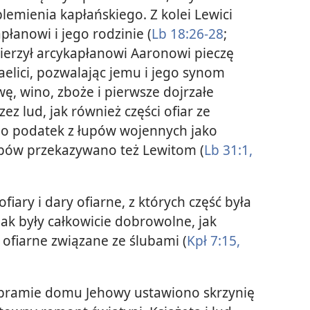
lemienia kapłańskiego. Z kolei Lewici
płanowi i jego rodzinie (
Lb 18:26-28
;
ierzył arcykapłanowi Aaronowi pieczę
raelici, pozwalając jemu i jego synom
ę, wino, zboże i pierwsze dojrzałe
z lud, jak również części ofiar ze
no podatek z łupów wojennych jako
łupów przekazywano też Lewitom (
Lb 31:1,
ofiary i dary ofiarne, z których część była
k były całkowicie dobrowolne, jak
 ofiarne związane ze ślubami (
Kpł 7:15,
 bramie domu Jehowy ustawiono skrzynię