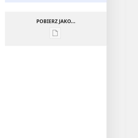
POBIERZ JAKO...
Ustawienia
pobierania
publikacji
elektronicznych
Wnikliwe
poznawanie
Pism