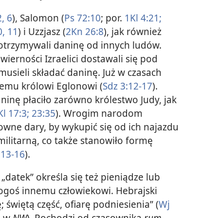
,
6
), Salomon (
Ps 72:10
; por.
1Kl 4:21;
, 11
) i Uzzjasz (
2Kn 26:8
), jak również
 otrzymywali daninę od innych ludów.
ierności Izraelici dostawali się pod
usieli składać daninę. Już w czasach
iemu królowi Eglonowi (
Sdz 3:12-17
).
nę płaciło zarówno królestwo Judy, jak
Kl 17:3;
23:35
). Wrogim narodom
towne dary, by wykupić się od ich najazdu
ilitarną, co także stanowiło formę
13-16
).
„datek” określa się też pieniądze lub
ogoś innemu człowiekowi. Hebrajski
 świętą część, ofiarę podniesienia” (
Wj
. w
NW
). Pochodzi od czasownika
rum
,