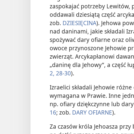
zaspokajać potrzeby Lewitów, p
oddawali dziesiątą część arcyka
zob.
DZIESIĘCINA
). Jehowa pow
nad daninami, jakie składali Iz
spożywać dary ofiarne oraz oliw
owoce przynoszone Jehowie prze
zwierząt. Arcykapłanowi dawa
„daninę dla Jehowy”, a część 
2,
28-30
).
Izraelici składali Jehowie różne 
wymagana w Prawie. Inne jedna
np. ofiary dziękczynne lub dary
16
; zob.
DARY OFIARNE
).
Za czasów króla Jehoasza przy