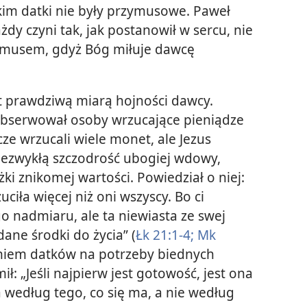
im datki nie były przymusowe. Paweł
żdy czyni tak, jak postanowił w sercu, nie
zymusem, gdyż Bóg miłuje dawcę
t prawdziwą miarą hojności dawcy.
obserwował osoby wrzucające pieniądze
e wrzucali wiele monet, ale Jezus
iezwykłą szczodrość ubogiej wdowy,
żki znikomej wartości. Powiedział o niej:
ciła więcej niż oni wszyscy. Bo ci
go nadmiaru, ale ta niewiasta ze swej
ane środki do życia” (
Łk 21:1-4;
Mk
aniem datków na potrzeby biednych
 „Jeśli najpierw jest gotowość, jest ona
według tego, co się ma, a nie według