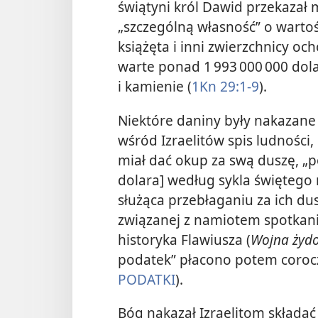
świątyni król Dawid przekazał m
„szczególną własność” o wartoś
książęta i inni zwierzchnicy och
warte ponad 1 993 000 000 dola
i kamienie (
1Kn 29:1-9
).
Niektóre daniny były nakazane
wśród Izraelitów spis ludności
miał dać okup za swą duszę, „
dolara] według sykla świętego m
służąca przebłaganiu za ich dus
związanej z namiotem spotkani
historyka Flawiusza (
Wojna żyd
podatek” płacono potem corocz
PODATKI
).
Bóg nakazał Izraelitom składać