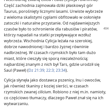
Część zachodnia zajmowała dziki płaskowyż gór
Taurus, porośnięty licznymi lasami. Urwiste wybrzeże
z wieloma skalistymi cyplami obfitowało w osłonięte
zatoczki i naturalne przystanie. Od najdawniejszych
czasów było to
schronienie dla rabusiów i piratów,
którzy napadali na statki przepływające wzdłuż
wybrzeża. Wschodnia Cylicja leżała na szerokiej,
dobrze nawodnionej i bardzo żyznej równinie
nadbrzeżnej. W czasach rzymskich było tam dużo
miast, które cieszyły się sporą niezależnością;
najbardziej znanym z nich był Tars, gdzie urodził się
Saul (Paweł) (
Dz 21:39;
22:3;
23:34
).
Cylicja słynęła jako dostawca pszenicy, lnu i owoców,
jak również tkaniny z koziej sierści, w czasach
rzymskich zwanej
cilicium
. Robiono z niej m.in. namioty,
co częściowo tłumaczy, dlaczego Paweł znał się na ich
wytwarzaniu.