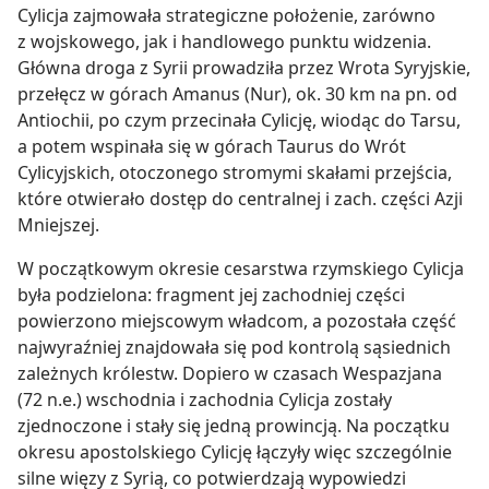
Cylicja zajmowała strategiczne położenie, zarówno
z wojskowego, jak i handlowego punktu widzenia.
Główna droga z Syrii prowadziła przez Wrota Syryjskie,
przełęcz w górach Amanus (Nur), ok. 30 km na pn. od
Antiochii, po czym przecinała Cylicję, wiodąc do Tarsu,
a potem wspinała się w górach Taurus do Wrót
Cylicyjskich, otoczonego stromymi skałami przejścia,
które otwierało dostęp do centralnej i zach. części Azji
Mniejszej.
W początkowym okresie cesarstwa rzymskiego Cylicja
była podzielona: fragment jej zachodniej części
powierzono miejscowym władcom, a pozostała część
najwyraźniej znajdowała się pod kontrolą sąsiednich
zależnych królestw. Dopiero w czasach Wespazjana
(72 n.e.) wschodnia i zachodnia Cylicja zostały
zjednoczone i stały się jedną prowincją. Na początku
okresu apostolskiego Cylicję łączyły więc szczególnie
silne więzy z Syrią, co potwierdzają wypowiedzi