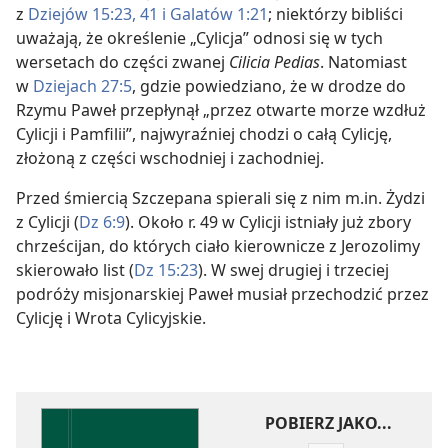
z
Dziejów 15:23,
41 i
Galatów 1:21
; niektórzy bibliści
uważają, że określenie „Cylicja” odnosi się w tych
wersetach do części zwanej
Cilicia Pedias
. Natomiast
w
Dziejach 27:5
, gdzie powiedziano, że w drodze do
Rzymu Paweł przepłynął „przez otwarte morze wzdłuż
Cylicji i Pamfilii”, najwyraźniej chodzi o całą Cylicję,
złożoną z części wschodniej i zachodniej.
Przed śmiercią Szczepana spierali się z nim m.in. Żydzi
z Cylicji (
Dz 6:9
). Około r. 49 w Cylicji istniały już zbory
chrześcijan, do których ciało kierownicze z Jerozolimy
skierowało list (
Dz 15:23
). W swej drugiej i trzeciej
podróży misjonarskiej Paweł musiał przechodzić przez
Cylicję i Wrota Cylicyjskie.
POBIERZ JAKO...