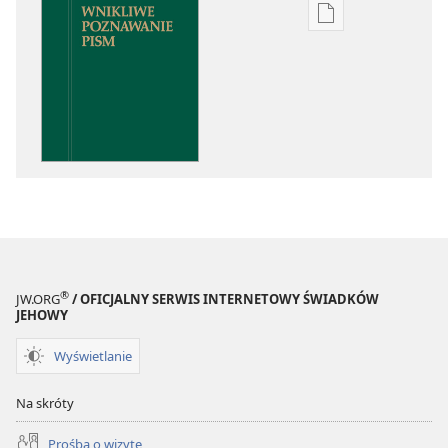
Ustawienia
pobierania
publikacji
elektronicznych
Wnikliwe
poznawanie
Pism
®
JW.ORG
/ OFICJALNY SERWIS INTERNETOWY ŚWIADKÓW
JEHOWY
Wyświetlanie
Na skróty
Prośba o wizytę