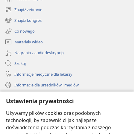
Znajdź zebranie
(opens
new
Znajdź kongres
(opens
window)
new
Co nowego
window)
Materiały wideo
Nagrania z audiodeskrypcją
Szukaj
Informacje medyczne dla lekarzy
Informacje dla urzędników i mediów
Pomoc
Ustawienia prywatności
Darowizny
Używamy plików cookies oraz podobnych
(opens
new
technologii, by zapewnić ci jak najlepsze
window)
doświadczenia podczas korzystania z naszego
BIBLIOTEKA INTERNETOWA Strażnicy
(opens