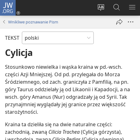
JW.ORG
Logowanie
(opens
Wybór
Szukaj
PO
new
języka
na
ME
Wnikliwe poznawanie Pism
window)
JW.ORG
TEKST
Cylicja
Stosunkowo niewielka i wąska kraina w pd.-wsch.
części Azji Mniejszej. Od pd. przylegała do Morza
Śródziemnego, od zach. graniczyła z Pamfilią, na pn.
góry Taurus oddzielały ją od Likaonii i Kapadocji, a na
wsch. góry Amanus (Nur) odgradzały ją od Syrii. Tak
przynajmniej wyglądały jej granice przez większość
starożytności.
Kraina ta dzieliła się na dwie naturalne części:
zachodnią, zwaną
Cilicia Trachea
(Cylicja górzysta),
i wschodnią, zwaną
Cilicia Pedias
(Cylicja równinna).