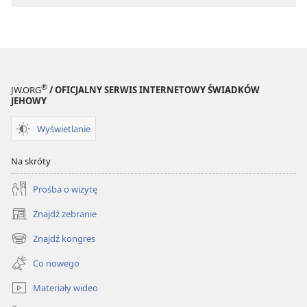
Pism
®
JW.ORG
/ OFICJALNY SERWIS INTERNETOWY ŚWIADKÓW
JEHOWY
Wyświetlanie
Na skróty
Prośba o wizytę
Znajdź zebranie
(opens
new
Znajdź kongres
(opens
window)
new
Co nowego
window)
Materiały wideo