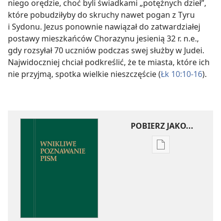
niego orędzie, choć byli świadkami „potężnych dzieł”,
które pobudziłyby do skruchy nawet pogan z Tyru
i Sydonu. Jezus ponownie nawiązał do zatwardziałej
postawy mieszkańców Chorazynu jesienią 32 r. n.e.,
gdy rozsyłał 70 uczniów podczas swej służby w Judei.
Najwidoczniej chciał podkreślić, że te miasta, które ich
nie przyjmą, spotka wielkie nieszczęście (
Łk 10:10-16
).
POBIERZ JAKO...
Ustawienia
pobierania
publikacji
elektronicznych
Wnikliwe
poznawanie