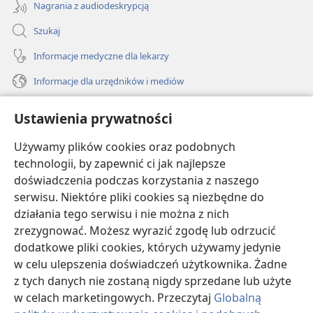
Nagrania z audiodeskrypcją
Szukaj
Informacje medyczne dla lekarzy
Informacje dla urzędników i mediów
Pomoc
Ustawienia prywatności
Darowizny
Używamy plików cookies oraz podobnych
(opens
new
technologii, by zapewnić ci jak najlepsze
window)
doświadczenia podczas korzystania z naszego
BIBLIOTEKA INTERNETOWA Strażnicy
(opens
serwisu. Niektóre pliki cookies są niezbędne do
new
®
JW Hub
działania tego serwisu i nie można z nich
window)
(opens
zrezygnować. Możesz wyrazić zgodę lub odrzucić
new
®
JW Library
window)
dodatkowe pliki cookies, których używamy jedynie
w celu ulepszenia doświadczeń użytkownika. Żadne
Watchtower Library
z tych danych nie zostaną nigdy sprzedane lub użyte
w celach marketingowych. Przeczytaj
Globalną