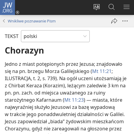
JW.ORG
Logowanie
(opens
Wybór
Szukaj
PO
new
języka
na
ME
Wnikliwe poznawanie Pism
window)
JW.ORG
TEKST
Chorazyn
Jedno z miast potępionych przez Jezusa; znajdowało
się na pn. brzegu Morza Galilejskiego (
Mt 11:21
;
ILUSTRACJA, t. 2, s. 739). Na ogół uczeni utożsamiają je
z Chirbat Keraza (Korazim), leżącym zaledwie 3 km na
pn. pn. zach. od miejsca uważanego za ruiny
starożytnego Kafarnaum (
Mt 11:23
) — miasta, które
najwyraźniej służyło Jezusowi za bazę wypadową
w trakcie jego ponaddwuletniej działalności w Galilei.
Jezus zapowiedział „biada” żydowskim mieszkańcom
Chorazynu, gdyż nie zareagowali na głoszone przez