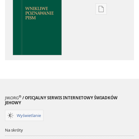
Ustawienia
pobierania
publikacji
elektronicznych
Wnikliwe
poznawanie
Pism
®
JW.ORG
/ OFICJALNY SERWIS INTERNETOWY ŚWIADKÓW
JEHOWY
Wyświetlanie
Na skróty