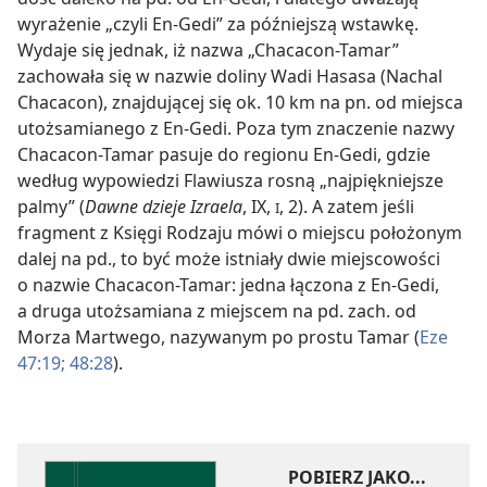
wyrażenie „czyli En-Gedi” za późniejszą wstawkę.
Wydaje się jednak, iż nazwa „Chacacon-Tamar”
zachowała się w nazwie doliny Wadi Hasasa (Nachal
Chacacon), znajdującej się ok. 10 km na pn. od miejsca
utożsamianego z En-Gedi. Poza tym znaczenie nazwy
Chacacon-Tamar pasuje do regionu En-Gedi, gdzie
według wypowiedzi Flawiusza rosną „najpiękniejsze
palmy” (
Dawne dzieje Izraela
, IX,
, 2). A zatem jeśli
I
fragment z Księgi Rodzaju mówi o miejscu położonym
dalej na pd., to być może istniały dwie miejscowości
o nazwie Chacacon-Tamar: jedna łączona z En-Gedi,
a druga utożsamiana z miejscem na pd. zach. od
Morza Martwego, nazywanym po prostu Tamar (
Eze
47:19;
48:28
).
POBIERZ JAKO...