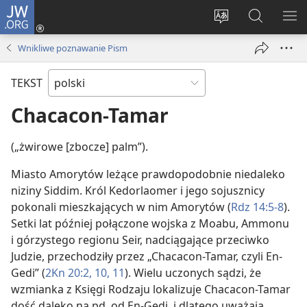
JW.ORG
Logowanie
(opens
Wybór
Szukaj
PO
new
języka
na
ME
Wnikliwe poznawanie Pism
window)
JW.ORG
TEKST
Chacacon-Tamar
(„żwirowe [zbocze] palm”).
Miasto Amorytów leżące prawdopodobnie niedaleko
niziny Siddim. Król Kedorlaomer i jego sojusznicy
pokonali mieszkających w nim Amorytów (
Rdz 14:5-8
).
Setki lat później połączone wojska z Moabu, Ammonu
i górzystego regionu Seir, nadciągające przeciwko
Judzie, przechodziły przez „Chacacon-Tamar, czyli En-
Gedi” (
2Kn 20:2,
10, 11
). Wielu uczonych sądzi, że
wzmianka z Księgi Rodzaju lokalizuje Chacacon-Tamar
dość daleko na pd. od En-Gedi, i dlatego uważają