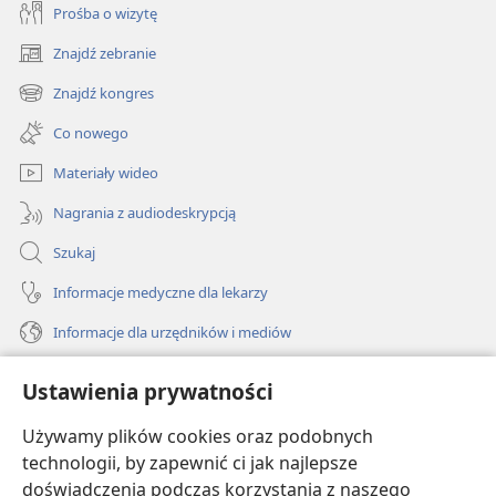
Prośba o wizytę
Znajdź zebranie
(opens
new
Znajdź kongres
(opens
window)
new
Co nowego
window)
Materiały wideo
Nagrania z audiodeskrypcją
Szukaj
Informacje medyczne dla lekarzy
Informacje dla urzędników i mediów
Pomoc
Ustawienia prywatności
Darowizny
Używamy plików cookies oraz podobnych
(opens
new
technologii, by zapewnić ci jak najlepsze
window)
doświadczenia podczas korzystania z naszego
BIBLIOTEKA INTERNETOWA Strażnicy