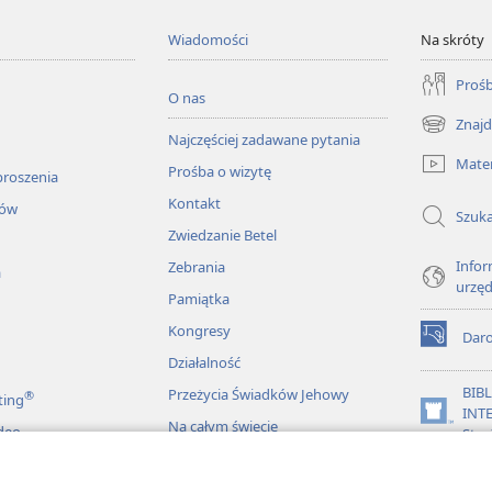
Wiadomości
Na skróty
Prośb
O nas
Znajd
(opens
Najczęściej zadawane pytania
new
Mater
Prośba o wizytę
window)
proszenia
Kontakt
łów
Szuka
Zwiedzanie Betel
Infor
Zebrania
a
urzę
Pamiątka
Kongresy
Dar
(opens
Działalność
new
window)
BIB
Przeżycia Świadków Jehowy
®
ting
INT
(opens
Na całym świecie
deo
Stra
new
window)
JW L