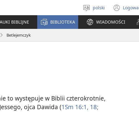
polski
Logowa
Wybór
(ope
języka
new
AUKI BIBLIJNE
BIBLIOTEKA
WIADOMOŚCI
win
Betlejemczyk
e to występuje w Biblii czterokrotnie,
 Jessego, ojca Dawida (
1Sm 16:1,
18;