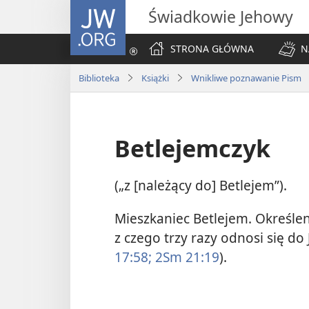
JW.ORG
Świadkowie Jehowy
STRONA GŁÓWNA
N
Biblioteka
Książki
Wnikliwe poznawanie Pism
Betlejemczyk
(„z [należący do] Betlejem”).
Mieszkaniec Betlejem. Określeni
z czego trzy razy odnosi się do
17:58;
2Sm 21:19
).