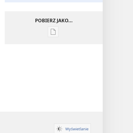
POBIERZ JAKO...
Ustawienia
pobierania
publikacji
elektronicznych
Wnikliwe
poznawanie
Pism
Wyświetlanie