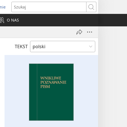
nie
ns
Szukaj
O NAS
dow)
TEKST