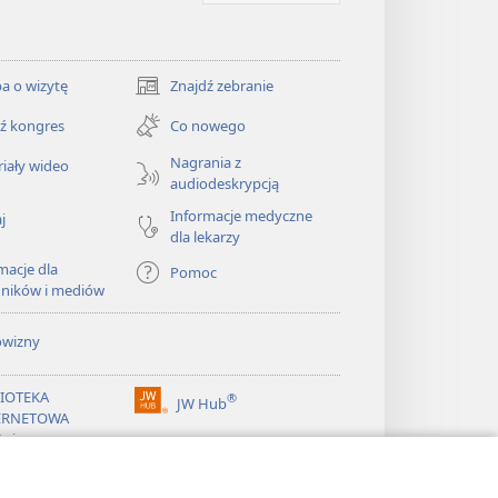
a o wizytę
Znajdź zebranie
(opens
new
ź kongres
Co nowego
window)
Nagrania z
iały wideo
audiodeskrypcją
Informacje medyczne
j
dla lekarzy
macje dla
Pomoc
dników i mediów
owizny
LIOTEKA
®
JW Hub
(opens
ERNETOWA
new
żnicy
window)
®
ibrary
Watchtower Library