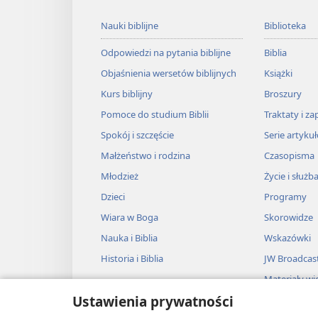
Nauki biblijne
Biblioteka
Odpowiedzi na pytania biblijne
Biblia
Objaśnienia wersetów biblijnych
Książki
Kurs biblijny
Broszury
Pomoce do studium Biblii
Traktaty i za
Spokój i szczęście
Serie artyku
Małżeństwo i rodzina
Czasopisma
Młodzież
Życie i służb
Dzieci
Programy
Wiara w Boga
Skorowidze
Nauka i Biblia
Wskazówki
Historia i Biblia
JW Broadcas
Materiały wi
Ustawienia prywatności
Muzyka