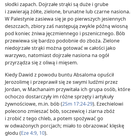
słodki zapach. Dojrzałe strąki są duże i grube
i zawierają żółte, zielone, brunatne lub czarne nasiona.
W Palestynie zasiewa się je po pierwszych jesiennych
deszczach, zbiory zaś następują zwykle późną wiosną
pod koniec żniwa jęczmiennego i pszenicznego. Bób
przewiewa się bardzo podobnie do zboża. Zielone
niedojrzałe strąki można gotować w całości jako
warzywo, natomiast dojrzałe nasiona na ogół
przyrządza się z oliwą i mięsem.
Kiedy Dawid z powodu buntu Absaloma opuścił
Jerozolimę i przeprawił się ze swymi ludźmi przez
Jordan, w Machanaim przywitała ich grupa osób, które
ochoczo dostarczyły im różne sprzęty i artykuły
żywnościowe, m.in. bób (
2Sm 17:24-29
). Ezechielowi
polecono zmieszać bób, soczewicę i ziarna zbóż
i zrobić z tego chleb, a potem spożywać go
w odważonych porcjach; miało to obrazować klęskę
głodu (
Eze 4:9, 10
).