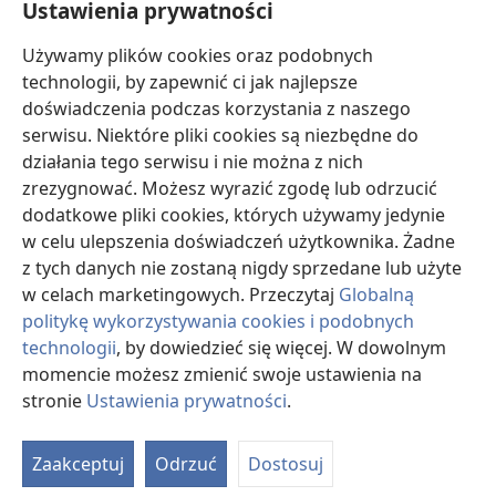
Ustawienia prywatności
Darowizny
Używamy plików cookies oraz podobnych
(opens
new
technologii, by zapewnić ci jak najlepsze
window)
doświadczenia podczas korzystania z naszego
BIBLIOTEKA INTERNETOWA Strażnicy
(opens
serwisu. Niektóre pliki cookies są niezbędne do
new
®
JW Hub
działania tego serwisu i nie można z nich
window)
(opens
zrezygnować. Możesz wyrazić zgodę lub odrzucić
new
®
JW Library
window)
dodatkowe pliki cookies, których używamy jedynie
w celu ulepszenia doświadczeń użytkownika. Żadne
Watchtower Library
z tych danych nie zostaną nigdy sprzedane lub użyte
w celach marketingowych. Przeczytaj
Globalną
politykę wykorzystywania cookies i podobnych
technologii
, by dowiedzieć się więcej. W dowolnym
Copyright
© 2026 Watch Tower Bible and Tract Society of Pennsylvania.
momencie możesz zmienić swoje ustawienia na
WARUNKI UŻYTKOWANIA
|
POLITYKA PRYWATNOŚCI
|
USTAWIENIA
stronie
Ustawienia prywatności
.
PRYWATNOŚCI
Zaakceptuj
Odrzuć
Dostosuj