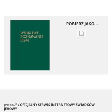
POBIERZ JAKO...
Ustawienia
pobierania
publikacji
elektronicznych
Wnikliwe
poznawanie
Pism
®
JW.ORG
/ OFICJALNY SERWIS INTERNETOWY ŚWIADKÓW
JEHOWY