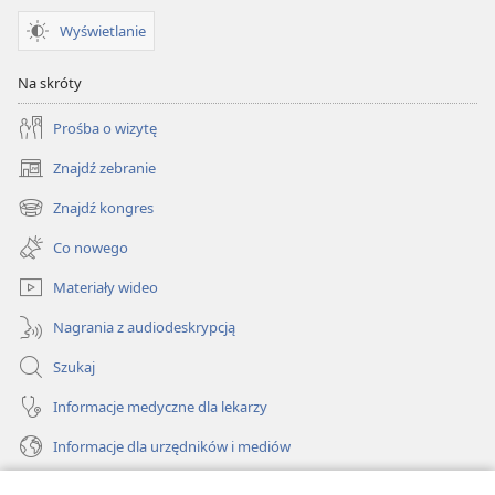
Wyświetlanie
Na skróty
Prośba o wizytę
Znajdź zebranie
(opens
new
Znajdź kongres
(opens
window)
new
Co nowego
window)
Materiały wideo
Nagrania z audiodeskrypcją
Szukaj
Informacje medyczne dla lekarzy
Informacje dla urzędników i mediów
Pomoc