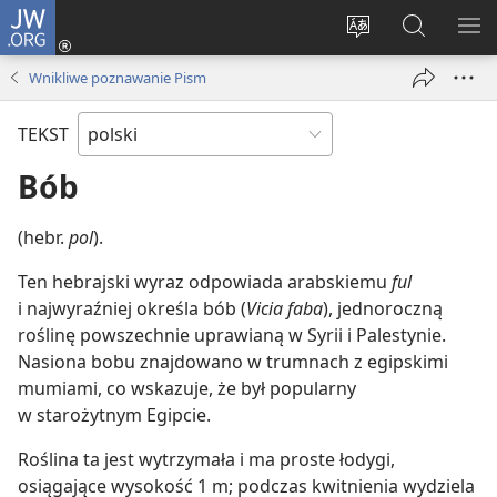
JW.ORG
Logowanie
(opens
Wybór
Szukaj
PO
new
języka
na
ME
Wnikliwe poznawanie Pism
window)
JW.ORG
TEKST
Bób
(hebr.
pol
).
Ten hebrajski wyraz odpowiada arabskiemu
ful
i najwyraźniej określa bób (
Vicia faba
), jednoroczną
roślinę powszechnie uprawianą w Syrii i Palestynie.
Nasiona bobu znajdowano w trumnach z egipskimi
mumiami, co wskazuje, że był popularny
w starożytnym Egipcie.
Roślina ta jest wytrzymała i ma proste łodygi,
osiągające wysokość 1 m; podczas kwitnienia wydziela