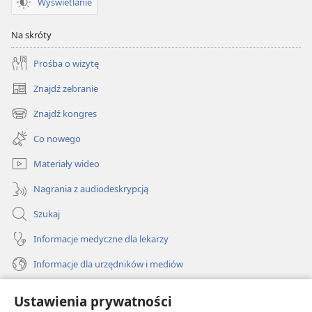
Wyświetlanie
Na skróty
Prośba o wizytę
Znajdź zebranie
(opens
new
Znajdź kongres
(opens
window)
new
Co nowego
window)
Materiały wideo
Nagrania z audiodeskrypcją
Szukaj
Informacje medyczne dla lekarzy
Informacje dla urzędników i mediów
Pomoc
Ustawienia prywatności