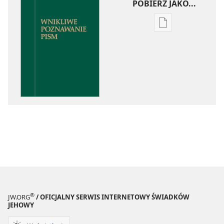
POBIERZ JAKO...
Ustawienia
pobierania
publikacji
elektronicznych
Wnikliwe
poznawanie
Pism
®
JW.ORG
/ OFICJALNY SERWIS INTERNETOWY ŚWIADKÓW
JEHOWY