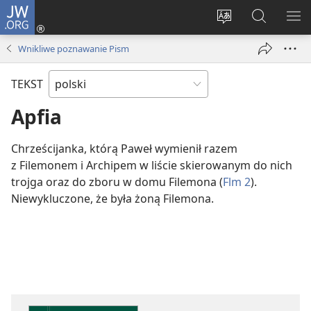
JW.ORG
Logowanie
(opens
Wybór
Szukaj
PO
new
języka
na
ME
Wnikliwe poznawanie Pism
window)
JW.ORG
TEKST
Apfia
Chrześcijanka, którą Paweł wymienił razem
z Filemonem i Archipem w liście skierowanym do nich
trojga oraz do zboru w domu Filemona (
Flm 2
).
Niewykluczone, że była żoną Filemona.