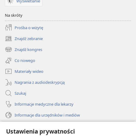
Wyświetlanie
Na skróty
Prośba o wizytę
Znajdź zebranie
(opens
new
Znajdź kongres
(opens
window)
new
Co nowego
window)
Materiały wideo
Nagrania z audiodeskrypcją
Szukaj
Informacje medyczne dla lekarzy
Informacje dla urzędników i mediów
Pomoc
Ustawienia prywatności