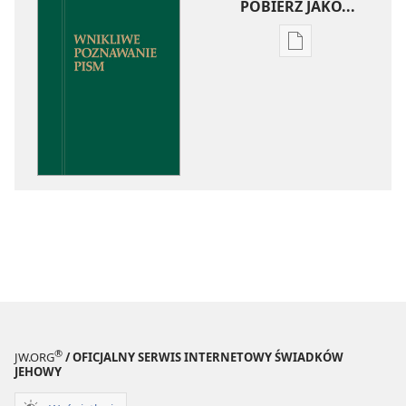
POBIERZ JAKO...
Ustawienia
pobierania
publikacji
elektronicznych
Wnikliwe
poznawanie
Pism
®
JW.ORG
/ OFICJALNY SERWIS INTERNETOWY ŚWIADKÓW
JEHOWY