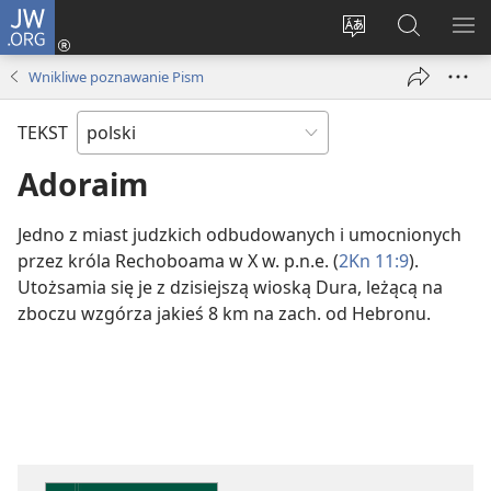
JW.ORG
Logowanie
(opens
Wybór
Szukaj
PO
new
języka
na
ME
Wnikliwe poznawanie Pism
window)
JW.ORG
TEKST
Adoraim
Jedno z miast judzkich odbudowanych i umocnionych
przez króla Rechoboama w X w. p.n.e. (
2Kn 11:9
).
Utożsamia się je z dzisiejszą wioską Dura, leżącą na
zboczu wzgórza jakieś 8 km na zach. od Hebronu.