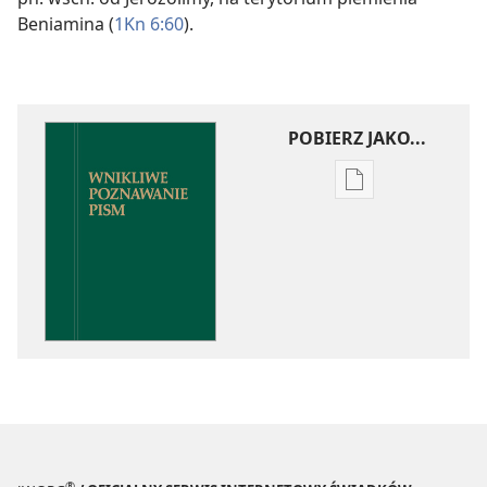
Beniamina (
1Kn 6:60
).
POBIERZ JAKO...
Ustawienia
pobierania
publikacji
elektronicznych
Wnikliwe
poznawanie
Pism
®