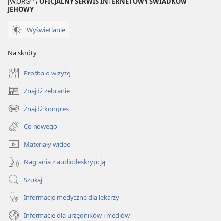
JW.ORG
/ OFICJALNY SERWIS INTERNETOWY ŚWIADKÓW
JEHOWY
Wyświetlanie
Na skróty
Prośba o wizytę
Znajdź zebranie
(opens
new
Znajdź kongres
(opens
window)
new
Co nowego
window)
Materiały wideo
Nagrania z audiodeskrypcją
Szukaj
Informacje medyczne dla lekarzy
Informacje dla urzędników i mediów