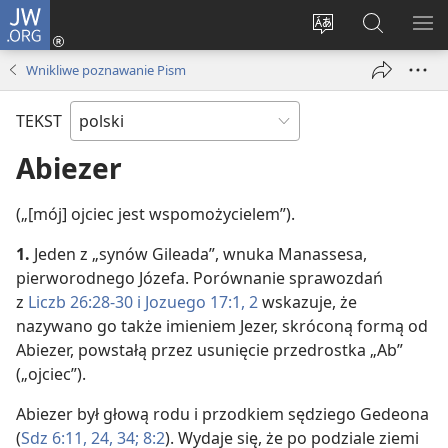
JW.ORG
Logowanie
(opens
Wybór
Szukaj
PO
new
języka
na
ME
Wnikliwe poznawanie Pism
window)
JW.ORG
TEKST
Abiezer
(„[mój] ojciec jest wspomożycielem”).
1.
Jeden z „synów Gileada”, wnuka Manassesa,
pierworodnego Józefa. Porównanie sprawozdań
z
Liczb 26:28-30 i
Jozuego 17:1, 2
wskazuje, że
nazywano go także imieniem Jezer, skróconą formą od
Abiezer, powstałą przez usunięcie przedrostka „Ab”
(„ojciec”).
Abiezer był głową rodu i przodkiem sędziego Gedeona
(
Sdz 6:11,
24,
34;
8:2
). Wydaje się, że po podziale ziemi