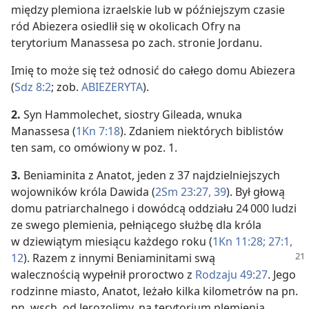
między plemiona izraelskie lub w późniejszym czasie
ród Abiezera osiedlił się w okolicach Ofry na
terytorium Manassesa po zach. stronie Jordanu.
Imię to może się też odnosić do całego domu Abiezera
(
Sdz 8:2
; zob.
ABIEZERYTA
).
2.
Syn Hammolechet, siostry Gileada, wnuka
Manassesa (
1Kn 7:18
). Zdaniem niektórych biblistów
ten sam, co omówiony w poz. 1.
3.
Beniaminita z Anatot, jeden z 37 najdzielniejszych
wojowników króla Dawida (
2Sm 23:27,
39
). Był głową
domu patriarchalnego i dowódcą oddziału 24 000 ludzi
ze swego plemienia, pełniącego służbę dla króla
w dziewiątym miesiącu każdego roku (
1Kn 11:28;
27:1,
12
). Razem z innymi
Beniaminitami swą
walecznością wypełnił proroctwo z
Rodzaju 49:27
. Jego
rodzinne miasto, Anatot, leżało kilka kilometrów na pn.
pn. wsch. od Jerozolimy, na terytorium plemienia