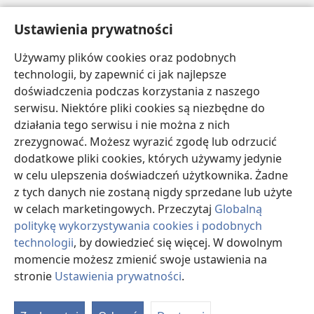
Pomoc
Ustawienia prywatności
Darowizny
Używamy plików cookies oraz podobnych
(opens
new
technologii, by zapewnić ci jak najlepsze
window)
doświadczenia podczas korzystania z naszego
BIBLIOTEKA INTERNETOWA Strażnicy
(opens
serwisu. Niektóre pliki cookies są niezbędne do
new
®
JW Hub
działania tego serwisu i nie można z nich
window)
(opens
zrezygnować. Możesz wyrazić zgodę lub odrzucić
new
®
JW Library
window)
dodatkowe pliki cookies, których używamy jedynie
w celu ulepszenia doświadczeń użytkownika. Żadne
Watchtower Library
z tych danych nie zostaną nigdy sprzedane lub użyte
w celach marketingowych. Przeczytaj
Globalną
politykę wykorzystywania cookies i podobnych
technologii
, by dowiedzieć się więcej. W dowolnym
Copyright
© 2026 Watch Tower Bible and Tract Society of Pennsylvania.
momencie możesz zmienić swoje ustawienia na
WARUNKI UŻYTKOWANIA
|
POLITYKA PRYWATNOŚCI
|
USTAWIENIA
stronie
Ustawienia prywatności
.
PRYWATNOŚCI