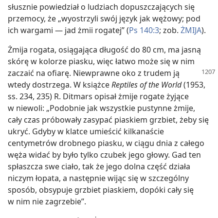
słusznie powiedział o ludziach dopuszczających się
przemocy, że „wyostrzyli swój język jak wężowy; pod
ich wargami — jad żmii rogatej” (
Ps 140:3
; zob.
ŻMIJA
).
Żmija rogata, osiągająca długość do 80 cm, ma jasną
skórę w kolorze piasku, więc łatwo może się w nim
zaczaić na ofiarę. Niewprawne oko z trudem
ją
wtedy dostrzega. W książce
Reptiles of the World
(1953,
ss. 234, 235) R. Ditmars opisał żmije rogate żyjące
w niewoli: „Podobnie jak wszystkie pustynne żmije,
cały czas próbowały zasypać piaskiem grzbiet, żeby się
ukryć. Gdyby w klatce umieścić kilkanaście
centymetrów drobnego piasku, w ciągu dnia z całego
węża widać by było tylko czubek jego głowy. Gad ten
spłaszcza swe ciało, tak że jego dolna część działa
niczym łopata, a następnie wijąc się w szczególny
sposób, obsypuje grzbiet piaskiem, dopóki cały się
w nim nie zagrzebie”.