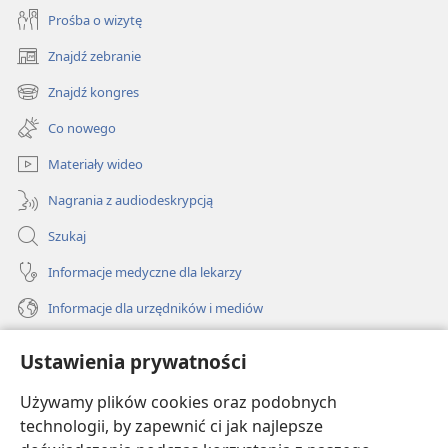
Prośba o wizytę
Znajdź zebranie
(opens
new
Znajdź kongres
(opens
window)
new
Co nowego
window)
Materiały wideo
Nagrania z audiodeskrypcją
Szukaj
Informacje medyczne dla lekarzy
Informacje dla urzędników i mediów
Pomoc
Ustawienia prywatności
Darowizny
Używamy plików cookies oraz podobnych
(opens
new
technologii, by zapewnić ci jak najlepsze
window)