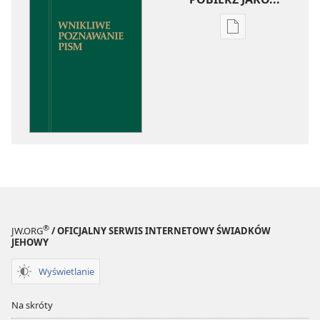
Ustawienia
pobierania
publikacji
elektronicznych
Wnikliwe
poznawanie
Pism
®
JW.ORG
/ OFICJALNY SERWIS INTERNETOWY ŚWIADKÓW
JEHOWY
Wyświetlanie
Na skróty