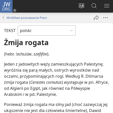
JW.ORG
Logowanie
(opens
Wybór
Szukaj
PO
new
języka
na
ME
Wnikliwe poznawanie Pism
window)
JW.ORG
TEKST
Żmija rogata
(hebr.
ʽachszúw
,
szefifòn
).
Jeden z jadowitych węży zamieszkujących Palestynę;
wyróżnia się parą małych, ostrych wyrostków nad
oczami, przypominających rogi. Według R. Ditmarsa
żmija rogata (
Cerastes cornutus
) występuje w pn. Afryce,
od Algierii po Egipt, jak również na Półwyspie
Arabskim i w pd. Palestynie.
Ponieważ żmija rogata ma silny jad (choć zazwyczaj jej
ukąszenie nie jest dla człowieka śmiertelne), Dawid