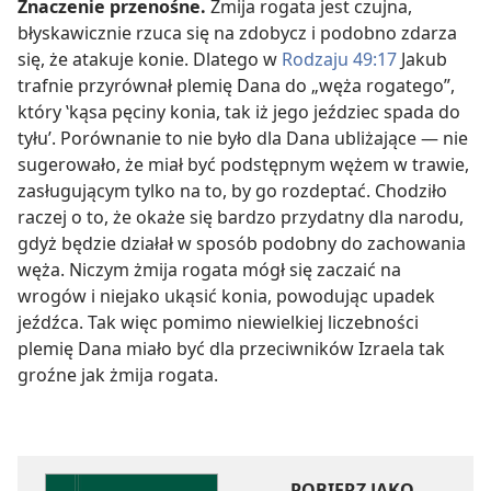
Znaczenie przenośne.
Żmija rogata jest czujna,
błyskawicznie rzuca się na zdobycz i podobno zdarza
się, że atakuje konie. Dlatego w
Rodzaju 49:17
Jakub
trafnie przyrównał plemię Dana do „węża rogatego”,
który ‛kąsa pęciny konia, tak iż jego jeździec spada do
tyłu’. Porównanie to nie było dla Dana ubliżające — nie
sugerowało, że miał być podstępnym wężem w trawie,
zasługującym tylko na to, by go rozdeptać. Chodziło
raczej o to, że okaże się bardzo przydatny dla narodu,
gdyż będzie działał w sposób podobny do zachowania
węża. Niczym żmija rogata mógł się zaczaić na
wrogów i niejako ukąsić konia, powodując upadek
jeźdźca. Tak więc pomimo niewielkiej liczebności
plemię Dana miało być dla przeciwników Izraela tak
groźne jak żmija rogata.
POBIERZ JAKO...