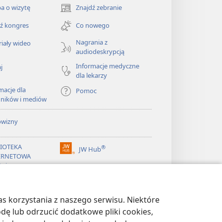
a o wizytę
Znajdź zebranie
(opens
new
ź kongres
Co nowego
window)
Nagrania z
iały wideo
audiodeskrypcją
Informacje medyczne
j
dla lekarzy
macje dla
Pomoc
dników i mediów
owizny
LIOTEKA
®
JW Hub
(opens
ERNETOWA
new
żnicy
window)
®
ibrary
Watchtower Library
s korzystania z naszego serwisu. Niektóre
odę lub odrzucić dodatkowe pliki cookies,