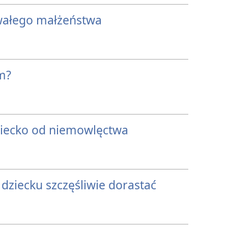
wałego małżeństwa
m?
ziecko od niemowlęctwa
ziecku szczęśliwie dorastać