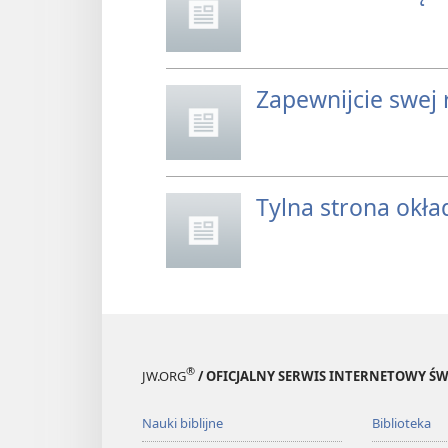
Zapewnijcie swej 
Tylna strona okła
®
JW.ORG
/ OFICJALNY SERWIS INTERNETOWY 
Nauki biblijne
Biblioteka