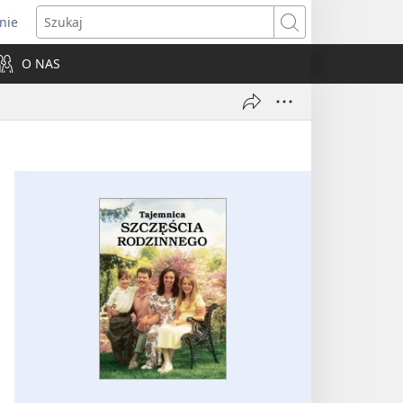
nie
ns
Szukaj
O NAS
dow)