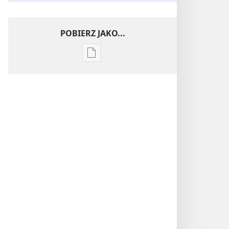
POBIERZ JAKO...
Ustawienia
pobierania
publikacji
elektronicznych
Tajemnica
szczęścia
rodzinnego