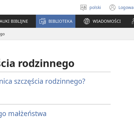
polski
Logowa
Wybór
(ope
języka
new
AUKI BIBLIJNE
BIBLIOTEKA
WIADOMOŚCI
win
ego
ścia rodzinnego
mnica szczęścia rodzinnego?
go małżeństwa