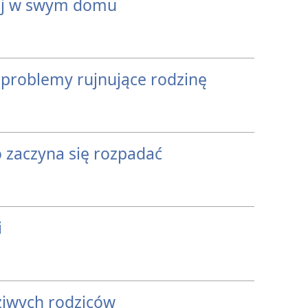
ój w swym domu
problemy rujnujące rodzinę
 zaczyna się rozpadać
i
ziwych rodziców