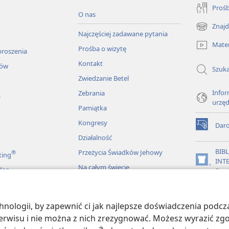
Prośb
O nas
Znajd
(opens
Najczęściej zadawane pytania
new
Mater
Prośba o wizytę
window)
proszenia
Kontakt
łów
Szuka
Zwiedzanie Betel
Infor
Zebrania
a
urzę
Pamiątka
Kongresy
Dar
(opens
Działalność
new
window)
BIB
Przeżycia Świadków Jehowy
®
ting
INT
(opens
Na całym świecie
deo
Stra
new
window)
JW L
ologii, by zapewnić ci jak najlepsze doświadczenia podcza
więkowe Biblii
 serwisu i nie można z nich zrezygnować. Możesz wyrazić zg