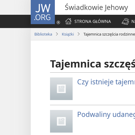
JW.ORG
Świadkowie Jehowy
STRONA GŁÓWNA
N
Biblioteka
Książki
Tajemnica szczęścia rodzinn
Tajemnica szczę
Czy istnieje taje
Podwaliny udane