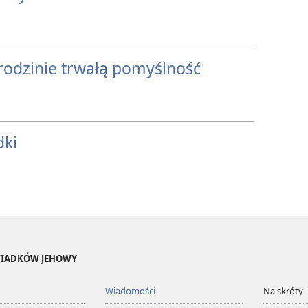
rodzinie trwałą pomyślność
dki
ŚWIADKÓW JEHOWY
Wiadomości
Na skróty