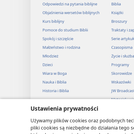
Odpowiedzi na pytania biblijne
Biblia
Objaśnienia wersetów biblijnych
Książki
Kurs biblijny
Broszury
Pomoce do studium Biblii
Traktaty i za
Spokój i szczęście
Serie artyku
Małżeństwo i rodzina
Czasopisma
Młodzież
Życie i służb
Dzieci
Programy
Wiara w Boga
Skorowidze
Nauka i Biblia
Wskazówki
Historia i Biblia
JW Broadcas
Materiały wi
Ustawienia prywatności
Muzyka
Słuchowiska
Używamy plików cookies oraz podobnych techn
Adaptacje dź
pliki cookies są niezbędne do działania tego