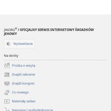
—
praktyczne
odpowiedzi,
tom 1
®
JW.ORG
/ OFICJALNY SERWIS INTERNETOWY ŚWIADKÓW
JEHOWY
Wyświetlanie
Na skróty
Prośba o wizytę
Znajdź zebranie
(opens
new
Znajdź kongres
(opens
window)
new
Co nowego
window)
Materiały wideo
Nagrania z audiodeskrypcją