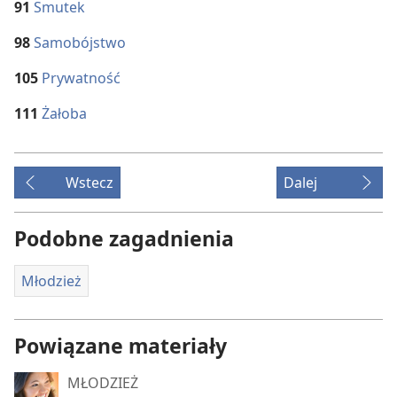
91
Smutek
98
Samobójstwo
105
Prywatność
111
Żałoba
Wstecz
Dalej
Podobne zagadnienia
Młodzież
Powiązane materiały
MŁODZIEŻ