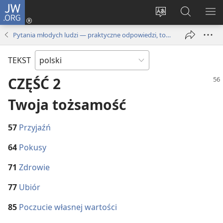
JW.ORG
Logowanie
(opens
Wybór
Szukaj
PO
new
języka
na
ME
Pytania młodych ludzi — praktyczne odpowiedzi, tom 1
window)
JW.ORG
TEKST
CZĘŚĆ 2
Twoja tożsamość
57
Przyjaźń
64
Pokusy
71
Zdrowie
77
Ubiór
85
Poczucie własnej wartości