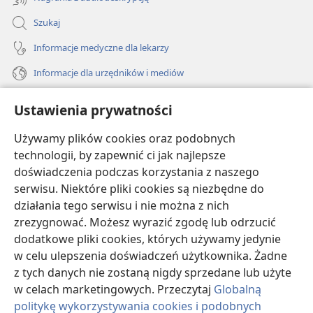
Szukaj
Informacje medyczne dla lekarzy
Informacje dla urzędników i mediów
Pomoc
Ustawienia prywatności
Darowizny
Używamy plików cookies oraz podobnych
(opens
new
technologii, by zapewnić ci jak najlepsze
window)
doświadczenia podczas korzystania z naszego
BIBLIOTEKA INTERNETOWA Strażnicy
(opens
serwisu. Niektóre pliki cookies są niezbędne do
new
®
JW Hub
działania tego serwisu i nie można z nich
window)
(opens
zrezygnować. Możesz wyrazić zgodę lub odrzucić
new
®
JW Library
window)
dodatkowe pliki cookies, których używamy jedynie
w celu ulepszenia doświadczeń użytkownika. Żadne
Watchtower Library
z tych danych nie zostaną nigdy sprzedane lub użyte
w celach marketingowych. Przeczytaj
Globalną
politykę wykorzystywania cookies i podobnych