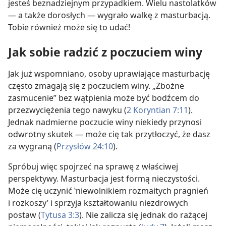
jesteś beznadziejnym przypadkiem. Wielu nastolatków
— a także dorosłych — wygrało walkę z masturbacją.
Tobie również może się to udać!
Jak sobie radzić z poczuciem winy
Jak już wspomniano, osoby uprawiające masturbację
często zmagają się z poczuciem winy. „Zbożne
zasmucenie” bez wątpienia może być bodźcem do
przezwyciężenia tego nawyku (
2 Koryntian 7:11
).
Jednak nadmierne poczucie winy niekiedy przynosi
odwrotny skutek — może cię tak przytłoczyć, że dasz
za wygraną (
Przysłów 24:10
).
Spróbuj więc spojrzeć na sprawę z właściwej
perspektywy. Masturbacja jest formą nieczystości.
Może cię uczynić ‛niewolnikiem rozmaitych pragnień
i rozkoszy’ i sprzyja kształtowaniu niezdrowych
postaw (
Tytusa 3:3
). Nie zalicza się jednak do rażącej