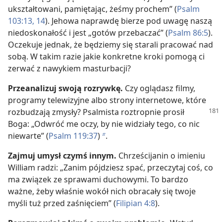
ukształtowani, pamiętając, żeśmy prochem” (
Psalm
103:13, 14
). Jehowa naprawdę bierze pod uwagę naszą
niedoskonałość i jest „gotów przebaczać” (
Psalm 86:5
).
Oczekuje jednak, że będziemy się starali pracować nad
sobą. W takim razie jakie konkretne kroki pomogą ci
zerwać z nawykiem masturbacji?
Przeanalizuj swoją rozrywkę.
Czy oglądasz filmy,
programy telewizyjne albo strony internetowe, które
rozbudzają zmysły?
Psalmista roztropnie prosił
Boga: „Odwróć me oczy, by nie widziały tego, co nic
niewarte” (
Psalm 119:37
)
.
b
Zajmuj umysł czymś innym.
Chrześcijanin o imieniu
William radzi: „Zanim pójdziesz spać, przeczytaj coś, co
ma związek ze sprawami duchowymi. To bardzo
ważne, żeby właśnie wokół nich obracały się twoje
myśli tuż przed zaśnięciem” (
Filipian 4:8
).