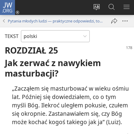
JW.ORG
Logowanie
(opens
Wybór
Szukaj
PO
new
języka
na
ME
Pytania młodych ludzi — praktyczne odpowiedzi, tom 1
window)
JW.ORG
TEKST
ROZDZIAŁ 25
Jak zerwać z nawykiem
masturbacji?
„Zacząłem się masturbować w wieku ośmiu
lat. Później się dowiedziałem, co o tym
myśli Bóg. Ilekroć uległem pokusie, czułem
się okropnie. Zastanawiałem się, czy Bóg
może kochać kogoś takiego jak ja” (Luiz).