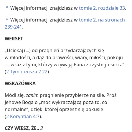
Więcej informacji znajdziesz w
tomie 2, rozdziale 33
.
b
Więcej informacji znajdziesz w
tomie 2, na stronach
c
239-241
.
WERSET
„Uciekaj (...) od pragnień przydarzających się
w młodości, a dąż do prawości, wiary, miłości, pokoju
— wraz z tymi, którzy wzywają Pana z czystego serca”
(
2 Tymoteusza 2:22
).
WSKAZÓWKA
Módl się,
zanim
pragnienie przybierze na sile. Proś
Jehowę Boga o „moc wykraczającą poza to, co
normalne”, dzięki której oprzesz się pokusie
(
2 Koryntian 4:7
).
CZY WIESZ, ŻE...?