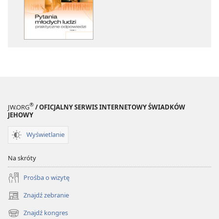
elektronicznych
Pytania
młodych
ludzi
—
praktyczne
odpowiedzi,
tom 1
®
JW.ORG
/ OFICJALNY SERWIS INTERNETOWY ŚWIADKÓW
JEHOWY
Wyświetlanie
Na skróty
Prośba o wizytę
Znajdź zebranie
(opens
new
Znajdź kongres
(opens
window)