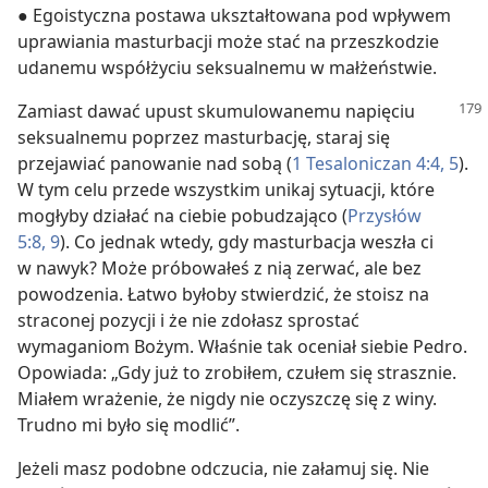
● Egoistyczna postawa ukształtowana pod wpływem
uprawiania masturbacji może stać na przeszkodzie
udanemu współżyciu seksualnemu w małżeństwie.
Zamiast dawać upust skumulowanemu napięciu
seksualnemu poprzez masturbację, staraj się
przejawiać panowanie nad sobą (
1 Tesaloniczan 4:4, 5
).
W tym celu przede wszystkim unikaj sytuacji, które
mogłyby działać na ciebie pobudzająco (
Przysłów
5:8, 9
). Co jednak wtedy, gdy masturbacja weszła ci
w nawyk? Może próbowałeś z nią zerwać, ale bez
powodzenia. Łatwo byłoby stwierdzić, że stoisz na
straconej pozycji i że nie zdołasz sprostać
wymaganiom Bożym. Właśnie tak oceniał siebie Pedro.
Opowiada: „Gdy już to zrobiłem, czułem się strasznie.
Miałem wrażenie, że nigdy nie oczyszczę się z winy.
Trudno mi było się modlić”.
Jeżeli masz podobne odczucia, nie załamuj się. Nie