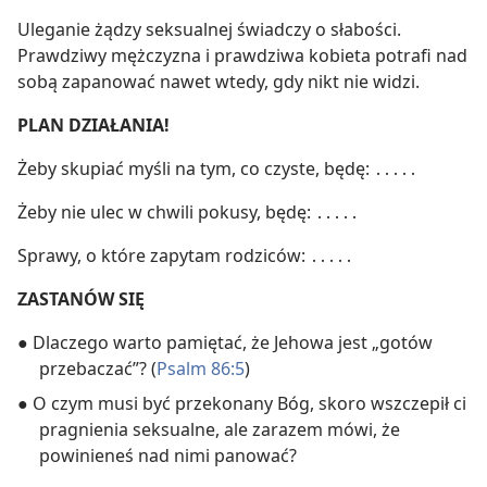
Uleganie żądzy seksualnej świadczy o słabości.
Prawdziwy mężczyzna i prawdziwa kobieta potrafi nad
sobą zapanować nawet wtedy, gdy nikt nie widzi.
PLAN DZIAŁANIA!
Żeby skupiać myśli na tym, co czyste, będę: ․․․․․
Żeby nie ulec w chwili pokusy, będę: ․․․․․
Sprawy, o które zapytam rodziców: ․․․․․
ZASTANÓW SIĘ
● Dlaczego warto pamiętać, że Jehowa jest „gotów
przebaczać”? (
Psalm 86:5
)
● O czym musi być przekonany Bóg, skoro wszczepił ci
pragnienia seksualne, ale zarazem mówi, że
powinieneś nad nimi panować?