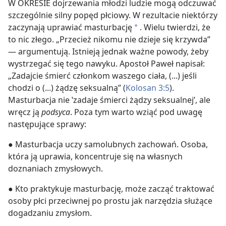
W OKRESIE dojrzewania młodzi ludzie mogą odczuwać
szczególnie silny popęd płciowy. W rezultacie niektórzy
zaczynają uprawiać masturbację
. Wielu twierdzi, że
a
to nic złego. „Przecież nikomu nie dzieje się krzywda”
— argumentują. Istnieją jednak ważne powody, żeby
wystrzegać się tego nawyku. Apostoł Paweł napisał:
„Zadajcie śmierć członkom waszego ciała, (...) jeśli
chodzi o (...) żądzę seksualną” (
Kolosan 3:5
).
Masturbacja nie ‛zadaje śmierci żądzy seksualnej’, ale
wręcz ją
podsyca
. Poza tym warto wziąć pod uwagę
następujące sprawy:
● Masturbacja uczy samolubnych zachowań. Osoba,
która ją uprawia, koncentruje się na własnych
doznaniach zmysłowych.
● Kto praktykuje masturbację, może zacząć traktować
osoby płci przeciwnej po prostu jak narzędzia służące
dogadzaniu zmysłom.