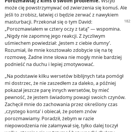
Porozmawiaj z kimś o swoim problemie.
Wstyd
może cię powstrzymywać od zwierzenia się komuś. Ale
jeśli to zrobisz, łatwiej ci będzie zerwać z nawykiem
masturbacji. Przekonał się
o tym David:
„Porozmawiałem w cztery oczy z tatą” — wspomina.
„Nigdy nie zapomnę jego reakcji. Z życzliwym
uśmiechem powiedział: ‚Jestem z ciebie dumny’.
Rozumiał, ile mnie kosztowało zdobycie się na tę
rozmowę. Żadne inne słowa nie mogły mnie bardziej
podnieść na duchu i lepiej zmotywować.
„Na podstawie kilku wersetów biblijnych tata pomógł
mi dostrzec, że nie zaszedłem za daleko, a później
pokazał jeszcze parę innych wersetów, by mieć
pewność, że jestem świadomy powagi swoich czynów.
Zachęcił mnie do zachowania przez określony czas
‚czystego konta’ i obiecał, że potem znów
porozmawiamy. Poradził, żebym w razie
niepowodzenia nie załamywał się, tylko dalej toczył