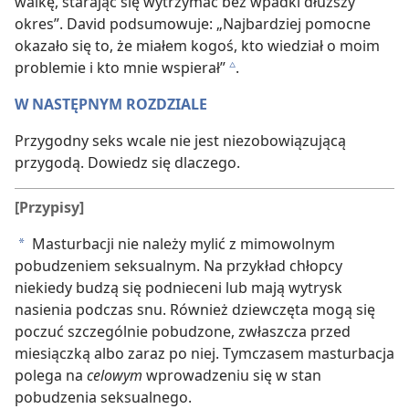
walkę, starając się wytrzymać bez wpadki dłuższy
okres”. David podsumowuje: „Najbardziej pomocne
okazało się to, że miałem kogoś, kto wiedział o moim
problemie i kto mnie wspierał”
.
c
W NASTĘPNYM ROZDZIALE
Przygodny seks wcale nie jest niezobowiązującą
przygodą. Dowiedz się dlaczego.
[Przypisy]
Masturbacji nie należy mylić z mimowolnym
a
pobudzeniem seksualnym. Na przykład chłopcy
niekiedy budzą się podnieceni lub mają wytrysk
nasienia podczas snu. Również dziewczęta mogą się
poczuć szczególnie pobudzone, zwłaszcza przed
miesiączką albo zaraz po niej. Tymczasem masturbacja
polega na
celowym
wprowadzeniu się w stan
pobudzenia seksualnego.