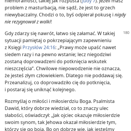
niemoralności, takiej jak rozpusta (
Judy 7
). Jeżeli masz
problem z masturbacją, nie sądź, że jest to grzech
niewybaczalny. Chodzi o to, byś odpierał pokusę i
nigdy
nie rezygnował z walki
!
Gdy zdarzy się nawrót, łatwo się załamać. W takiej
sytuacji pamiętaj o pokrzepiającym zapewnieniu
z Księgi
Przysłów 24:16
: „Prawy może upaść nawet
siedem razy i na pewno wstanie; lecz niegodziwi
zostaną doprowadzeni do potknięcia wskutek
nieszczęścia”. Chwilowe niepowodzenie nie oznacza,
że jesteś złym człowiekiem. Dlatego nie poddawaj się.
Przeanalizuj, co doprowadziło cię do potknięcia,
i postaraj się uniknąć kolejnego.
Rozmyślaj o miłości i miłosierdziu Boga. Psalmista
Dawid, który dobrze wiedział, co to znaczy ulec
słabości, oświadczył: „Jak ojciec okazuje miłosierdzie
swoim synom, tak Jehowa okazał miłosierdzie tym,
którzy się go boją. Bo on dobrze wie, jak jesteśmy