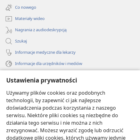
new
Co nowego
window)
Materiały wideo
Nagrania z audiodeskrypcją
Szukaj
Informacje medyczne dla lekarzy
Informacje dla urzędników i mediów
Pomoc
Ustawienia prywatności
Darowizny
Używamy plików cookies oraz podobnych
(opens
new
technologii, by zapewnić ci jak najlepsze
window)
doświadczenia podczas korzystania z naszego
BIBLIOTEKA INTERNETOWA Strażnicy
(opens
serwisu. Niektóre pliki cookies są niezbędne do
new
®
JW Hub
działania tego serwisu i nie można z nich
window)
(opens
zrezygnować. Możesz wyrazić zgodę lub odrzucić
new
®
JW Library
window)
dodatkowe pliki cookies, których używamy jedynie