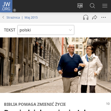
JW.ORG
Logowanie
(opens
Wybór
Szukaj
PO
new
języka
na
ME
Strażnica | Maj 2015
window)
JW.ORG
TEKST
BIBLIA POMAGA ZMIENIĆ ŻYCIE