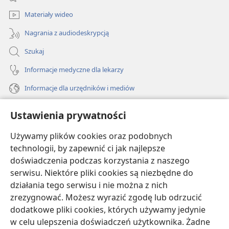
window)
Materiały wideo
Nagrania z audiodeskrypcją
Szukaj
Informacje medyczne dla lekarzy
Informacje dla urzędników i mediów
Pomoc
Ustawienia prywatności
Darowizny
Używamy plików cookies oraz podobnych
(opens
new
technologii, by zapewnić ci jak najlepsze
window)
doświadczenia podczas korzystania z naszego
BIBLIOTEKA INTERNETOWA Strażnicy
(opens
serwisu. Niektóre pliki cookies są niezbędne do
new
®
JW Hub
działania tego serwisu i nie można z nich
window)
(opens
zrezygnować. Możesz wyrazić zgodę lub odrzucić
new
®
JW Library
window)
dodatkowe pliki cookies, których używamy jedynie
w celu ulepszenia doświadczeń użytkownika. Żadne