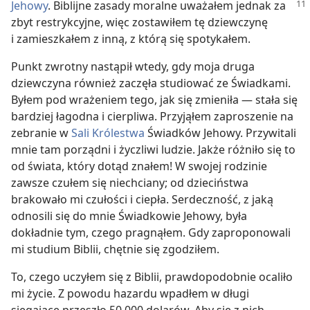
Jehowy
. Biblijne zasady moralne uważałem jednak
za
zbyt restrykcyjne, więc zostawiłem tę dziewczynę
i zamieszkałem z inną, z którą się spotykałem.
Punkt zwrotny nastąpił wtedy, gdy moja druga
dziewczyna również zaczęła studiować ze Świadkami.
Byłem pod wrażeniem tego, jak się zmieniła — stała się
bardziej łagodna i cierpliwa. Przyjąłem zaproszenie na
zebranie w
Sali Królestwa
Świadków Jehowy. Przywitali
mnie tam porządni i życzliwi ludzie. Jakże różniło się to
od świata, który dotąd znałem! W swojej rodzinie
zawsze czułem się niechciany; od dzieciństwa
brakowało mi czułości i ciepła. Serdeczność, z jaką
odnosili się do mnie Świadkowie Jehowy, była
dokładnie tym, czego pragnąłem. Gdy zaproponowali
mi studium Biblii, chętnie się zgodziłem.
To, czego uczyłem się z Biblii, prawdopodobnie ocaliło
mi życie. Z powodu hazardu wpadłem w długi