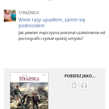
STRAŻNICA
Wiele razy upadłem, zanim się
podniosłem
Jak pewien mężczyzna pokonał uzależnienie od
pornografii i zyskał spokój umysłu?
POBIERZ JAKO...
Ustawienia
Ustawienia
pobierania
pobierania
publikacji
nagrań
elektronicznych
audio