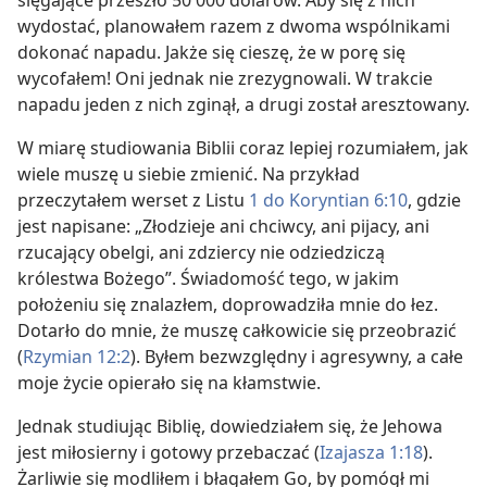
sięgające przeszło 50 000 dolarów. Aby się z nich
wydostać, planowałem razem z dwoma wspólnikami
dokonać napadu. Jakże się cieszę, że w porę się
wycofałem! Oni jednak nie zrezygnowali. W trakcie
napadu jeden z nich zginął, a drugi został aresztowany.
W miarę studiowania Biblii coraz lepiej rozumiałem, jak
wiele muszę u siebie zmienić. Na przykład
przeczytałem werset z Listu
1 do Koryntian 6:10
, gdzie
jest napisane: „Złodzieje ani chciwcy, ani pijacy, ani
rzucający obelgi, ani zdziercy nie odziedziczą
królestwa Bożego”. Świadomość tego, w jakim
położeniu się znalazłem, doprowadziła mnie do łez.
Dotarło do mnie, że muszę całkowicie się przeobrazić
(
Rzymian 12:2
). Byłem bezwzględny i agresywny, a całe
moje życie opierało się na kłamstwie.
Jednak studiując Biblię, dowiedziałem się, że Jehowa
jest miłosierny i gotowy przebaczać (
Izajasza 1:18
).
Żarliwie się modliłem i błagałem Go, by pomógł mi