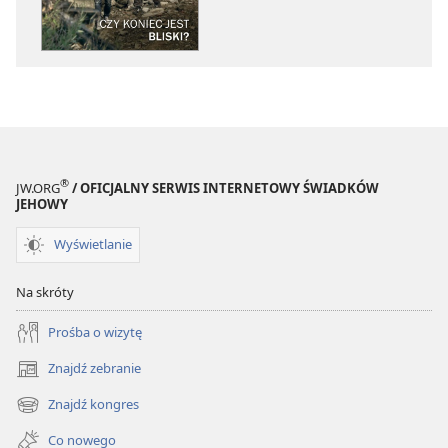
STRAŻNICA
STRAŻNICA
Czy
Czy
koniec
koniec
jest
jest
bliski?
bliski?
®
JW.ORG
/ OFICJALNY SERWIS INTERNETOWY ŚWIADKÓW
JEHOWY
Wyświetlanie
Na skróty
Prośba o wizytę
Znajdź zebranie
(opens
new
Znajdź kongres
(opens
window)
new
Co nowego