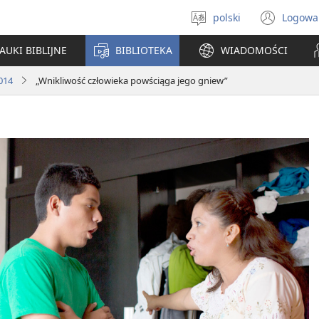
polski
Logowa
Wybór
(ope
języka
new
AUKI BIBLIJNE
BIBLIOTEKA
WIADOMOŚCI
win
014
„Wnikliwość człowieka powściąga jego gniew”