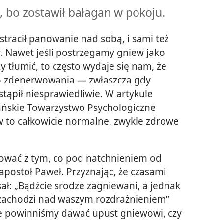
, bo zostawił bałagan w pokoju.
stracił panowanie nad sobą, i sami też
y. Nawet jeśli postrzegamy gniew jako
y tłumić, to często wydaje się nam, że
 zdenerwowania — zwłaszcza gdy
tąpił niesprawiedliwie. W artykule
ńskie Towarzystwo Psychologiczne
 to całkowicie normalne, zwykle zdrowe
zować z tym, co pod natchnieniem od
apostoł Paweł. Przyznając, że czasami
ał: „Bądźcie srodze zagniewani, a jednak
e zachodzi nad waszym rozdrażnieniem”
zie powinniśmy dawać upust gniewowi, czy