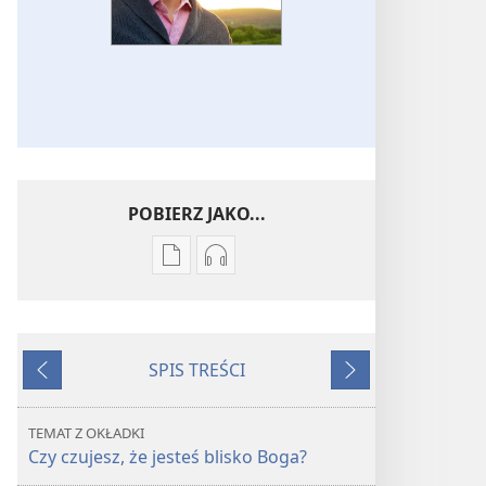
POBIERZ JAKO...
Ustawienia
Ustawienia
pobierania
pobierania
publikacji
nagrań
elektronicznych
audio
SPIS TREŚCI
STRAŻNICA
STRAŻNICA
Wstecz
Dalej
Możesz
Możesz
zbliżyć
zbliżyć
TEMAT Z OKŁADKI
się
się
Czy czujesz, że jesteś blisko Boga?
do
do