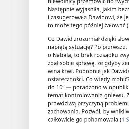
niewolnicy przemówić do twych 
Następnie wyjaśniła, jakim be
i zasugerowała Dawidowi, że jeś
to może tego później żałować (
Co Dawid zrozumiał dzięki sło
napiętą sytuację? Po pierwsze, 
o Nabala, to brak rozsądku zwy
zdał sobie sprawę, że gdyby zem
winą krwi. Podobnie jak Dawid
ostateczności. Co wtedy zrobić
do 10” — poradzono w opublik
temat kontrolowania gniewu. Za
prawdziwą przyczyną problemu
zachowania. Pozwól, by wnikli
całkowicie go pohamowała (
1 