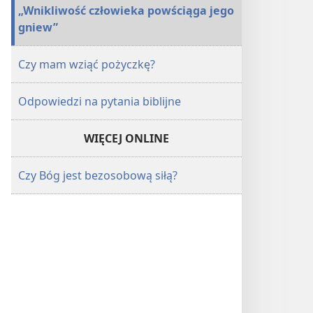
„Wnikliwość człowieka powściąga jego
gniew”
Czy mam wziąć pożyczkę?
Odpowiedzi na pytania biblijne
WIĘCEJ ONLINE
Czy Bóg jest bezosobową siłą?