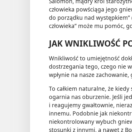
Salomon, mądry król starożytne
człowieka powściąga jego gniew
do porządku nad występkiem” 
człowieka” może mu pomóc, gd
JAK WNIKLIWOŚĆ P
Wnikliwość to umiejętność dok
dostrzegania tego, czego nie 
wpłynie na nasze zachowanie, 
To całkiem naturalne, że kiedy 
ogarnia nas oburzenie. Jeśli 
i reagujemy gwałtownie, nier
innemu. Podobnie jak niekont
niekontrolowany wybuch gnie
stosunki z innymi, a nawet z B