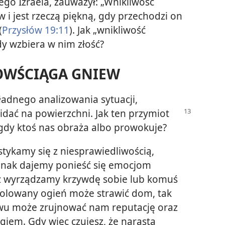
go Izraela, zauważył: „Wnikliwość
 i jest rzeczą piękną, gdy przechodzi on
(
Przysłów 19:11
). Jak „wnikliwość
y wzbiera w nim złość?
OWŚCIĄGA GNIEW
ładnego analizowania sytuacji,
widać
na powierzchni. Jak ten przymiot
gdy ktoś nas obraża albo prowokuje?
stykamy się z niesprawiedliwością,
jednak dajemy ponieść się emocjom
az wyrządzamy krzywdę sobie lub komuś
rolowany ogień może strawić dom, tak
wu może zrujnować nam reputację oraz
ogiem. Gdy więc czujesz, że narasta