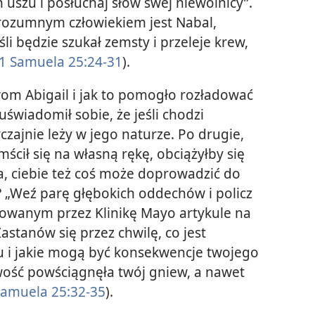
uszu i posłuchaj słów swej niewolnicy”.
zrozumnym człowiekiem jest Nabal,
li będzie szukał zemsty i przeleje krew,
1 Samuela 25:24-31
).
wom Abigail i jak to pomogło rozładować
uświadomił sobie, że jeśli chodzi
czajnie leży w jego naturze. Po drugie,
ścił się na własną rękę, obciążyłby się
a, ciebie też coś może doprowadzić do
? „Weź parę głębokich oddechów i policz
owanym przez Klinikę Mayo artykule na
stanów się przez chwilę, co jest
 i jakie mogą być konsekwencje twojego
wość powściągnęła twój gniew, a nawet
Samuela 25:32-35
).