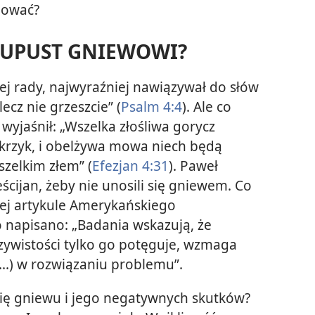
nować?
 UPUST GNIEWOWI?
j rady, najwyraźniej nawiązywał do słów
ecz nie grzeszcie” (
Psalm 4:4
). Ale co
 wyjaśnił: „Wszelka złośliwa gorycz
i krzyk, i obelżywa mowa niech będą
zelkim złem” (
Efezjan 4:31
). Paweł
ścijan, żeby nie unosili się gniewem. Co
ej artykule Amerykańskiego
napisano: „Badania wskazują, że
ywistości tylko go potęguje, wzmaga
(...) w rozwiązaniu problemu”.
się gniewu i jego negatywnych skutków?