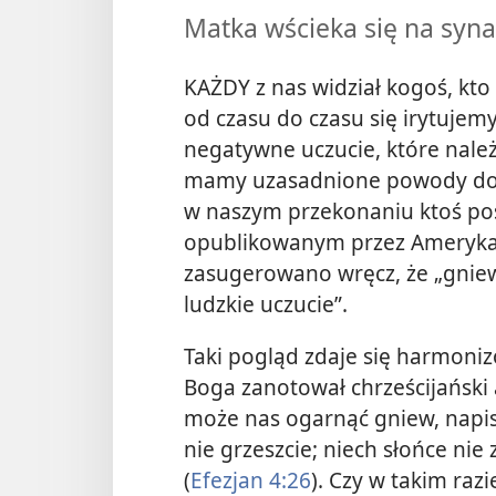
Matka wścieka się na syna
KAŻDY z nas widział kogoś, kto 
od czasu do czasu się irytujem
negatywne uczucie, które należ
mamy uzasadnione powody do
w naszym przekonaniu ktoś pos
opublikowanym przez Ameryka
zasugerowano wręcz, że „gniew
ludzkie uczucie”.
Taki pogląd zdaje się harmoni
Boga zanotował chrześcijański 
może nas ogarnąć gniew, napis
nie grzeszcie; niech słońce ni
(
Efezjan 4:26
). Czy w takim ra