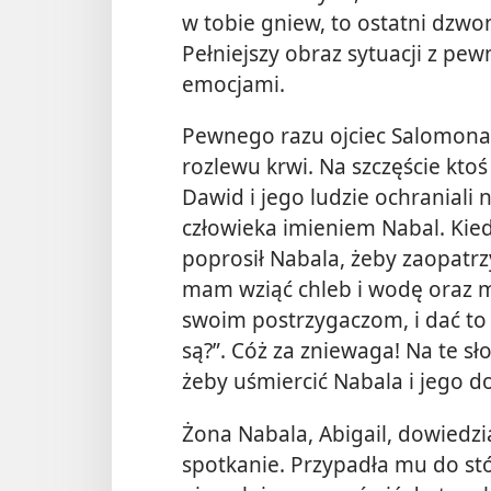
w tobie gniew, to ostatni dzwo
Pełniejszy obraz sytuacji z p
emocjami.
Pewnego razu ojciec Salomona, 
rozlewu krwi. Na szczęście kto
Dawid i jego ludzie ochraniali
człowieka imieniem Nabal. Kied
poprosił Nabala, żeby zaopatrzy
mam wziąć chleb i wodę oraz m
swoim postrzygaczom, i dać to
są?”. Cóż za zniewaga! Na te s
żeby uśmiercić Nabala i jego 
Żona Nabala, Abigail, dowiedzi
spotkanie. Przypadła mu do stó