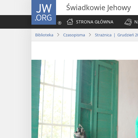
JW.ORG
Świadkowie Jehowy
STRONA GŁÓWNA
N
Biblioteka
Czasopisma
Strażnica | Grudzień 2