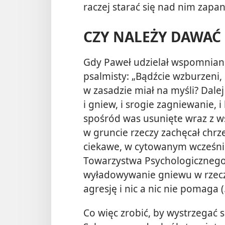
raczej starać się nad nim zapa
CZY NALEŻY DAWAĆ
Gdy Paweł udzielał wspomniane
psalmisty: „Bądźcie wzburzeni, l
w zasadzie miał na myśli? Dalej
i gniew, i srogie zagniewanie, 
spośród was usunięte wraz z ws
w gruncie rzeczy zachęcał chrze
ciekawe, w cytowanym wcześni
Towarzystwa Psychologicznego 
wyładowywanie gniewu w rzecz
agresję i nic a nic nie pomaga 
Co więc zrobić, by wystrzegać 