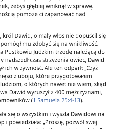
nek, żebyś głębiej wniknął w sprawę.
ewnością pomoże ci zapanować nad
król Dawid, o mały włos nie dopuścił się
ś pomógł mu zdobyć się na wnikliwość.
 na Pustkowiu Judzkim trzodę należącą do
y nadszedł czas strzyżenia owiec, Dawid
ł ich w żywność. Ale ten odparł: „Czyż
ięso z uboju, które przygotowałem
 ludziom, o których nawet nie wiem, skąd
łowa Dawid wyruszył z 400 mężczyznami,
domowników (
1 Samuela 25:4-13
).
ała się o wszystkim i wyszła Dawidowi na
p i powiedziała: „Proszę, pozwól swej