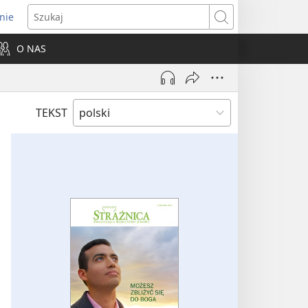
nie
ns
Szukaj
O NAS
dow)
TEKST