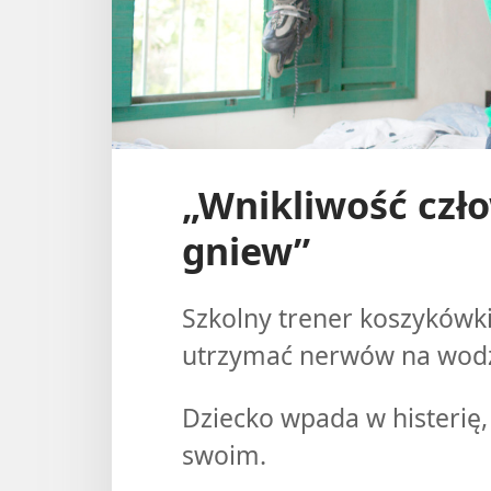
„Wnikliwość czł
gniew”
Szkolny trener koszykówki 
utrzymać nerwów na wod
Dziecko wpada w histerię,
swoim.