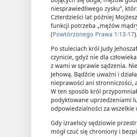
niesprawiedliwego zysku”, którz
Czterdzieści lat później Mojże
funkcji potrzeba „mężów mądr
(
Powtórzonego Prawa 1:13-17
)
Po stuleciach król Judy Jehosza
czynicie, gdyż nie dla człowieka 
z wami w sprawie sądzenia. Ni
Jehową. Bądźcie uważni i dział
nieprawości ani stronniczości, 
W ten sposób król przypomniał
podyktowane uprzedzeniami lub
odpowiedzialności za wszelkie 
Gdy izraelscy sędziowie przest
mógł czuć się chroniony i bezp