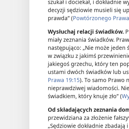
szukał i dociekał, i dokładnie 
decyzji sędziowie musieli się u
prawda” (
Powtórzonego Prawa 
Wysłuchaj relacji świadków.
P
miały zeznania świadków. Praw
następująco: „Nie może jeden 
w związku z jakimś przewinien
jakiegoś grzechu, który ten po
ustami dwóch świadków lub us
Prawa 19:15
). To samo Prawo 
nieprawdziwej wiadomości. Nie
świadkiem, który knuje zło” (
Wy
Od składających zeznania dom
przewidziana za złożenie fałsz
„Sędziowie dokładnie zbadają i