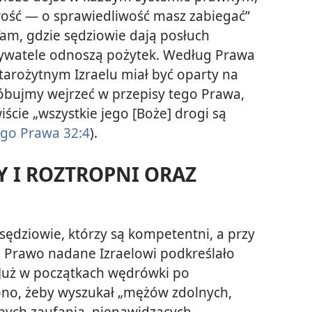
iwość — o sprawiedliwość masz zabiegać”
 Tam, gdzie sędziowie dają posłuch
watele odnoszą pożytek. Według Prawa
arożytnym Izraelu miał być oparty na
róbujmy wejrzeć w przepisy tego Prawa,
iście „wszystkie jego [Boże] drogi są
go Prawa 32:4
).
 I ROZTROPNI ORAZ
ędziowie, którzy są kompetentni, a przy
 Prawo nadane Izraelowi podkreślało
 Już w początkach wędrówki po
no, żeby wyszukał „mężów zdolnych,
nych zaufania, nienawidzących