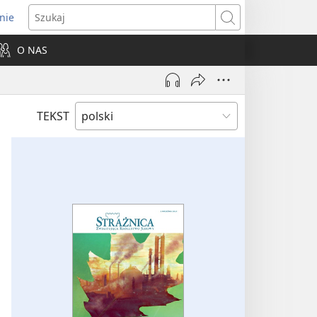
nie
ns
Szukaj
O NAS
dow)
TEKST