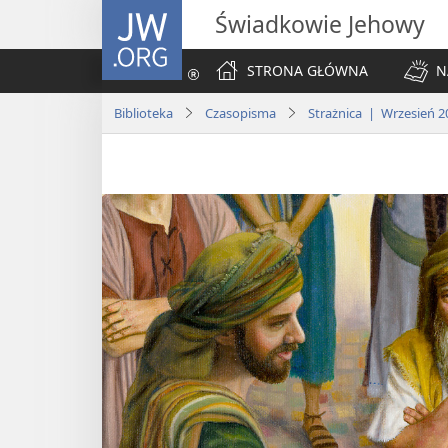
JW.ORG
Świadkowie Jehowy
STRONA GŁÓWNA
N
Biblioteka
Czasopisma
Strażnica | Wrzesień 2