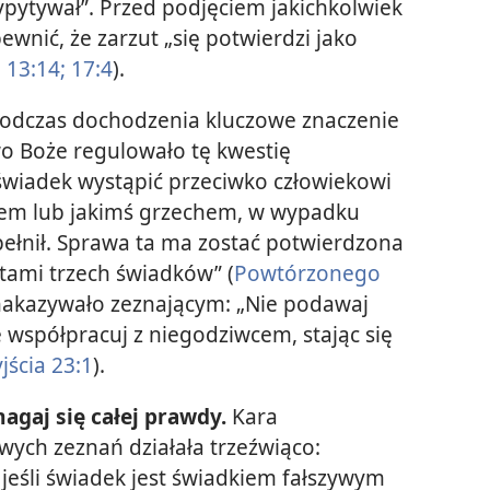
wypytywał”. Przed podjęciem jakichkolwiek
pewnić, że zarzut „się potwierdzi jako
13:14;
17:4
).
odczas dochodzenia kluczowe znaczenie
o Boże regulowało tę kwestię
świadek wystąpić przeciwko człowiekowi
iem lub jakimś grzechem, w wypadku
pełnił. Sprawa ta ma zostać potwierdzona
tami trzech świadków” (
Powtórzonego
nakazywało zeznającym: „Nie podawaj
 współpracuj z niegodziwcem, stając się
jścia 23:1
).
agaj się całej prawdy.
Kara
ywych zeznań działała trzeźwiąco:
 jeśli świadek jest świadkiem fałszywym