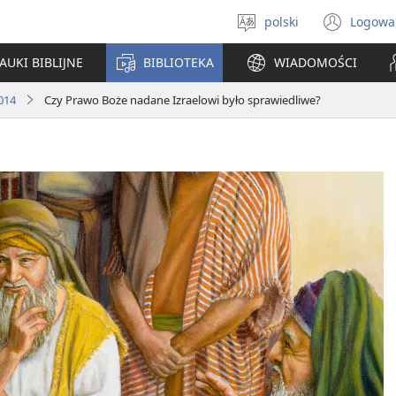
polski
Logowa
Wybór
(ope
języka
new
AUKI BIBLIJNE
BIBLIOTEKA
WIADOMOŚCI
win
014
Czy Prawo Boże nadane Izraelowi było sprawiedliwe?