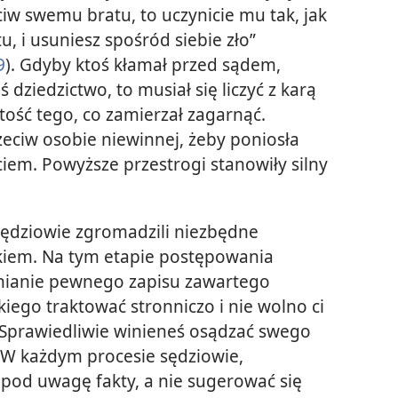
ciw swemu bratu, to uczynicie mu tak, jak
, i usuniesz spośród siebie zło”
9
). Gdyby ktoś kłamał przed sądem,
 dziedzictwo, to musiał się liczyć z karą
ść tego, co zamierzał zagarnąć.
eciw osobie niewinnej, żeby poniosła
ciem. Powyższe przestrogi stanowiły silny
sędziowie zgromadzili niezbędne
iem. Na tym etapie postępowania
nianie pewnego zapisu zawartego
kiego traktować stronniczo i nie wolno ci
Sprawiedliwie winieneś osądzać swego
. W każdym procesie sędziowie,
 pod uwagę fakty, a nie sugerować się