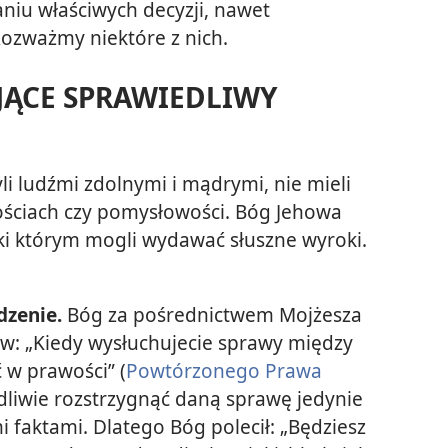
u właściwych decyzji, nawet
Rozważmy niektóre z nich.
ĄCE SPRAWIEDLIWY
li ludźmi zdolnymi i mądrymi, nie mieli
ościach czy pomysłowości. Bóg Jehowa
ęki którym mogli wydawać słuszne wyroki.
dzenie.
Bóg za pośrednictwem Mojżesza
ów: „Kiedy wysłuchujecie sprawy między
 w prawości” (
Powtórzonego Prawa
dliwie rozstrzygnąć daną sprawę jedynie
i faktami. Dlatego Bóg polecił:
„Będziesz