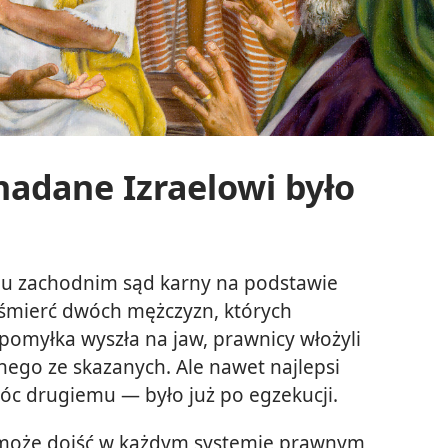
nadane Izraelowi było
ju zachodnim sąd karny na podstawie
 śmierć dwóch mężczyzn, których
omyłka wyszła na jaw, prawnicy włożyli
dnego ze skazanych. Ale nawet najlepsi
óc drugiemu — było już po egzekucji.
może dojść w każdym systemie prawnym,