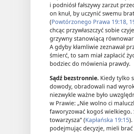
i podniósł fałszywy zarzut prze
on knuł, by uczynić swemu bratu
(
Powtórzonego Prawa 19:18, 1
chcąc przywłaszczyć sobie czyjeś
grzywny stanowiącą równowarto
A gdyby kłamliwie zeznawał prz
śmierć, to sam miał zapłacić ży
bodziec do mówienia prawdy.
Sądź bezstronnie.
Kiedy tylko 
dowody, obradowali nad wyrok
niezwykle ważne było uwzględ
w Prawie: „Nie wolno ci malucz
faworyzować kogoś wielkiego. 
towarzysza”
(
Kapłańska 19:15
)
podejmując decyzje, mieli brać