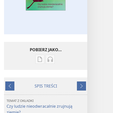
POBIERZ JAKO...
Ustawienia
Ustawienia
pobierania
pobierania
publikacji
nagrań
elektronicznych
audio
SPIS TREŚCI
STRAŻNICA
STRAŻNICA
Wstecz
Dalej
Czy
Czy
ludzie
ludzie
TEMAT Z OKŁADKI
nieodwracalnie
nieodwracalnie
Czy ludzie nieodwracalnie zrujnują
zrujnują
zrujnują
ziemię?