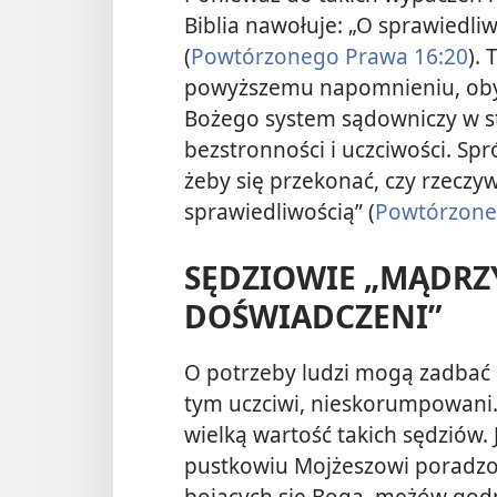
Biblia nawołuje: „O sprawiedl
(
Powtórzonego Prawa 16:20
).
powyższemu napomnieniu, oby
Bożego system sądowniczy w st
bezstronności i uczciwości. Sp
żeby się przekonać, czy rzeczyw
sprawiedliwością” (
Powtórzone
SĘDZIOWIE „MĄDRZY
DOŚWIADCZENI”
O potrzeby ludzi mogą zadbać s
tym uczciwi, nieskorumpowani.
wielką wartość takich sędziów.
pustkowiu Mojżeszowi poradzo
bojących się Boga, mężów god