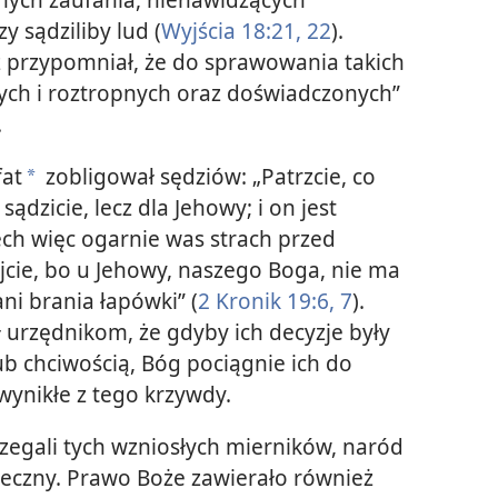
y sądziliby lud (
Wyjścia 18:21, 22
).
sz przypomniał, że do sprawowania takich
ych i roztropnych oraz doświadczonych”
.
fat
zobligował sędziów: „Patrzcie, co
*
sądzicie, lecz dla Jehowy; i on jest
ech więc ogarnie was strach przed
ajcie, bo u Jehowy, naszego Boga, nie ma
ani brania łapówki” (
2 Kronik 19:6, 7
).
 urzędnikom, że gdyby ich decyzje były
 chciwością, Bóg pociągnie ich do
wynikłe z tego krzywdy.
rzegali tych wzniosłych mierników, naród
ieczny. Prawo Boże zawierało również