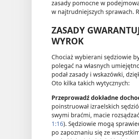
zasady pomocne w podejmowani
w najtrudniejszych sprawach. 
ZASADY GWARANTUJ
WYROK
Chociaż wybierani sędziowie by
polegać na własnych umiejętn
podał zasady i wskazówki, dzi
Oto kilka takich wytycznych:
Przeprowadź dokładne docho
poinstruował izraelskich sędzi
swymi braćmi, macie rozsądzać
1:16
). Sędziowie mogą sprawie
po zapoznaniu się ze wszystkim