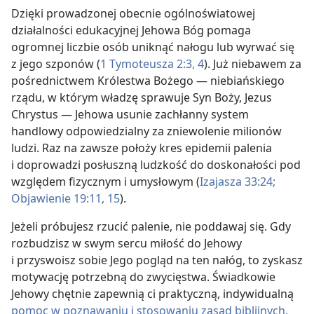
Dzięki prowadzonej obecnie ogólnoświatowej
działalności edukacyjnej Jehowa Bóg pomaga
ogromnej liczbie osób uniknąć nałogu lub wyrwać się
z jego szponów (
1 Tymoteusza 2:3, 4
). Już niebawem za
pośrednictwem Królestwa Bożego — niebiańskiego
rządu, w którym władzę sprawuje Syn Boży, Jezus
Chrystus — Jehowa usunie zachłanny system
handlowy odpowiedzialny za zniewolenie milionów
ludzi. Raz na zawsze położy kres epidemii palenia
i doprowadzi posłuszną ludzkość do doskonałości pod
względem fizycznym i umysłowym (
Izajasza 33:24;
Objawienie 19:11,
15
).
Jeżeli próbujesz rzucić palenie, nie poddawaj się. Gdy
rozbudzisz w swym sercu miłość do Jehowy
i przyswoisz sobie Jego pogląd na ten nałóg, to zyskasz
motywację potrzebną do zwycięstwa. Świadkowie
Jehowy chętnie zapewnią ci praktyczną, indywidualną
pomoc w poznawaniu i stosowaniu zasad biblijnych.