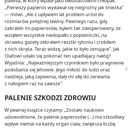
palenia, w który wpadł jako dwunastoletni chłopak.
„Pierwszy papieros wydawał się niegroźny jak śnieżka”
— mówi. „Ale z upływem lat problem urósł do
rozmiarów potężnej lawiny. Pewnego razu, gdy
zabrakło mi papierosów, byłem tak zdesperowany, że
wziąłem wszystkie niedopałki z popielniczki, na
skrawku gazety zebrałem resztki tytoniu i zrobiłem
z nich skręta. Teraz widzę, jakie to było żenujące”. Jak
Olafowi udało się pokonać ten upadlający nałóg?
Wyjaśnia: „Najważniejszym czynnikiem było pragnienie
podobania się Jehowie. Jego miłość do
ludzi oraz
nadzieja, jaką zapewnia, dały mi siłę do zerwania
z nałogiem raz na zawsze”.
PALENIE SZKODZI ZDROWIU
W pewnej książce czytamy: „Zostało naukowo
udowodnione, że palenie papierosów (...) ma szkodliwy
wpływ niemal na każdy organ ciała; zwiększa liczbę