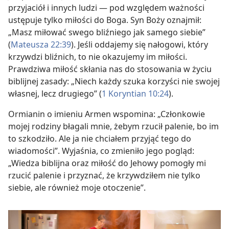
przyjaciół i innych ludzi — pod względem ważności
ustępuje tylko miłości do Boga. Syn Boży oznajmił:
„Masz miłować swego bliźniego jak samego siebie”
(
Mateusza 22:39
). Jeśli oddajemy się nałogowi, który
krzywdzi bliźnich, to nie okazujemy im miłości.
Prawdziwa miłość skłania nas do stosowania w życiu
biblijnej zasady: „Niech każdy szuka korzyści nie swojej
własnej, lecz drugiego” (
1 Koryntian 10:24
).
Ormianin o imieniu Armen wspomina: „Członkowie
mojej rodziny błagali mnie, żebym rzucił palenie, bo im
to szkodziło. Ale ja nie chciałem przyjąć tego do
wiadomości”. Wyjaśnia, co zmieniło jego pogląd:
„Wiedza biblijna oraz miłość do Jehowy pomogły mi
rzucić palenie i przyznać, że krzywdziłem nie tylko
siebie, ale również moje otoczenie”.