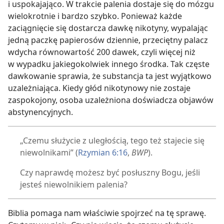
i uspokajająco. W trakcie palenia dostaje się do mózgu
wielokrotnie i bardzo szybko. Ponieważ każde
zaciągnięcie się dostarcza dawkę nikotyny, wypalając
jedną paczkę papierosów dziennie, przeciętny palacz
wdycha równowartość 200 dawek, czyli więcej niż
w wypadku jakiegokolwiek innego środka. Tak częste
dawkowanie sprawia, że substancja ta jest wyjątkowo
uzależniająca. Kiedy głód nikotynowy nie zostaje
zaspokojony, osoba uzależniona doświadcza objawów
abstynencyjnych.
„Czemu służycie z uległością, tego też stajecie się
niewolnikami” (
Rzymian 6:16
,
BWP
).
Czy naprawdę możesz być posłuszny Bogu, jeśli
jesteś niewolnikiem palenia?
Biblia pomaga nam właściwie spojrzeć na tę sprawę.