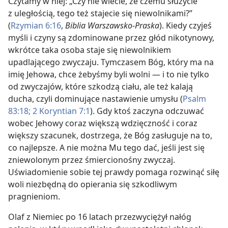
Czytamy w niej: „Czy nie wiecie, że czemu służycie
z uległością, tego też stajecie się niewolnikami?”
(
Rzymian 6:16
,
Biblia Warszawsko-Praska
). Kiedy czyjeś
myśli i czyny są zdominowane przez głód nikotynowy,
wkrótce taka osoba staje się niewolnikiem
upadlającego zwyczaju. Tymczasem Bóg, który ma na
imię Jehowa, chce żebyśmy byli wolni — i to nie tylko
od zwyczajów, które szkodzą ciału, ale też kalają
ducha, czyli dominujące nastawienie umysłu (
Psalm
83:18;
2 Koryntian 7:1
). Gdy ktoś zaczyna odczuwać
wobec Jehowy coraz większą wdzięczność i coraz
większy szacunek, dostrzega, że Bóg zasługuje na to,
co najlepsze. A nie można Mu tego dać, jeśli jest się
zniewolonym przez śmiercionośny zwyczaj.
Uświadomienie sobie tej prawdy pomaga rozwinąć siłę
woli niezbędną do opierania się szkodliwym
pragnieniom.
Olaf z Niemiec po 16 latach przezwyciężył nałóg