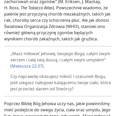
zachorowań oraz zgonów” (M. Eriksen, J. Mackay,
H. Ross,
The Tobacco Atlas
)
.
Powszechnie wiadomo, że
palenie jest przyczyną chorób niezakaźnych, takich jak
rak, choroby serca czy schorzenia płuc. Ale jak donosi
Światowa Organizacja Zdrowia (WHO), stanowi ono
również główną przyczynę zgonów będących
wynikiem chorób zakaźnych, takich jak gruźlica.
„Masz miłować Jehowę, twojego Boga, całym swym
sercem i całą swą duszą, i całym swym umysłem”
(
Mateusza 22:37
).
Czy naprawdę okazujesz miłość i szacunek Bogu,
jeśli ulegasz nałogowi kalającemu twoje ciało, które
jest przecież darem od Stwórcy?
Poprzez Biblię Bóg Jehowa uczy nas, jakie powinniśmy
mieć podejście do swego życia, ciała oraz umysłu. Jego