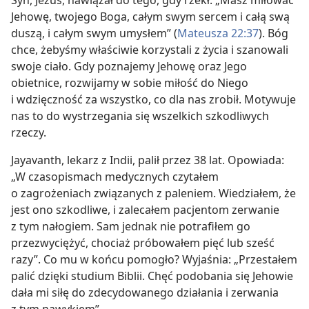
Syn, Jezus, nawiązał do tego, gdy rzekł: „Masz miłować
Jehowę, twojego Boga, całym swym sercem i całą swą
duszą, i całym swym umysłem” (
Mateusza 22:37
). Bóg
chce, żebyśmy właściwie korzystali z życia i szanowali
swoje ciało. Gdy poznajemy Jehowę oraz Jego
obietnice, rozwijamy w sobie miłość do Niego
i wdzięczność za wszystko, co dla nas zrobił. Motywuje
nas to do wystrzegania się wszelkich szkodliwych
rzeczy.
Jayavanth, lekarz z Indii, palił przez 38 lat. Opowiada:
„W czasopismach medycznych czytałem
o zagrożeniach związanych z paleniem. Wiedziałem, że
jest ono szkodliwe, i zalecałem pacjentom zerwanie
z tym nałogiem. Sam jednak nie potrafiłem go
przezwyciężyć, chociaż próbowałem pięć lub sześć
razy”. Co mu w końcu pomogło? Wyjaśnia: „Przestałem
palić dzięki studium Biblii. Chęć podobania się Jehowie
dała mi siłę do zdecydowanego działania i zerwania