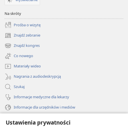
Na skróty
Prośba o wizytę
Znajdź zebranie
(opens
new
Znajdź kongres
(opens
window)
new
Co nowego
window)
Materiały wideo
Nagrania z audiodeskrypcją
Szukaj
Informacje medyczne dla lekarzy
Informacje dla urzędników i mediów
Pomoc
Ustawienia prywatności