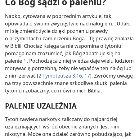
Co Bóg sądzi o paleniu?
Naoko, cytowana w poprzednim artykule, tak
opowiada o swoim zwycięstwie nad nałogiem: „Udało
mi się zmienić życie dzięki poznaniu prawdy
o przymiotach i zamierzeniu Boga”. Tę prawdę znalazła
w Biblii. Chociaż Księga ta nie wspomina o tytoniu,
pomaga nam zrozumieć, jak Bóg zapatruje się na
palenie
. Pochodząca z niej wiedza daje wielu ludziom
*
motywację potrzebną, żeby nie wpaść w ten nałóg lub
z nim zerwać (
2 Tymoteusza 3:16, 17
). Zwróćmy uwagę
na trzy powszechnie znane szkodliwe skutki palenia
tytoniu i zobaczmy, co mówi o nich Biblia.
PALENIE UZALEŻNIA
Tytoń zawiera narkotyk zaliczany do najbardziej
uzależniających wśród obecnie znanych. Jest nim
nikotyna. Może ona działać zarówno pobudzająco, jak