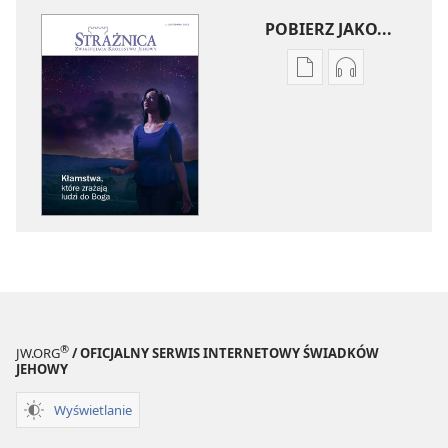
POBIERZ JAKO...
Ustawienia
Ustawienia
pobierania
pobierania
publikacji
nagrań
elektronicznych
audio
STRAŻNICA
STRAŻNICA
Kłamstwa,
Kłamstwa,
które
które
zrażają
zrażają
ludzi
ludzi
do
do
Boga
Boga
®
JW.ORG
/ OFICJALNY SERWIS INTERNETOWY ŚWIADKÓW
JEHOWY
Wyświetlanie