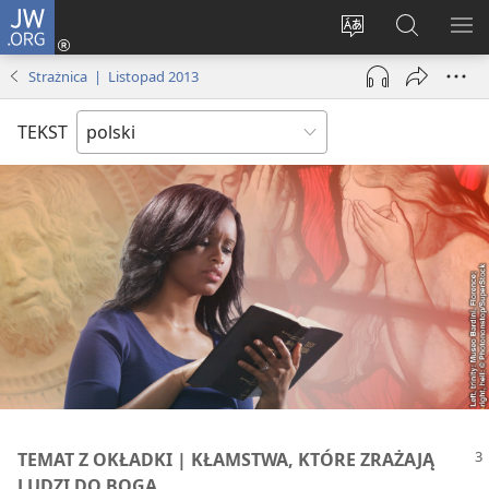
JW.ORG
Logowanie
(opens
Wybór
Szukaj
PO
new
języka
na
ME
Strażnica | Listopad 2013
window)
JW.ORG
TEKST
TEMAT Z OKŁADKI | KŁAMSTWA, KTÓRE ZRAŻAJĄ
LUDZI DO BOGA