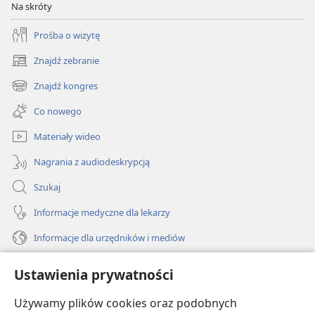
Na skróty
Prośba o wizytę
Znajdź zebranie
(opens
new
Znajdź kongres
(opens
window)
new
Co nowego
window)
Materiały wideo
Nagrania z audiodeskrypcją
Szukaj
Informacje medyczne dla lekarzy
Informacje dla urzędników i mediów
Pomoc
Ustawienia prywatności
Darowizny
Używamy plików cookies oraz podobnych
(opens