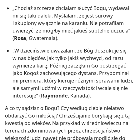
„Chociaż szczerze chciałam służyć Bogu, wydawał
mi się taki daleki. Myślałam, że jest surowy
i skupiony wyłącznie na karaniu. Nie potrafiłam
uwierzyć, że mógłby mieć jakieś subtelne uczucia”
(
Rosa
, Gwatemala).
„W dzieciństwie uważałam, że Bóg doszukuje się
w nas błędów. Jak tylko jakiś wychwyci, od razu
wymierza karę. Później zaczęłam Go postrzegać
jako Kogoś zachowującego dystans. Przypominał
mi premiera, który kieruje różnymi sprawami ludzi,
ale samymi ludźmi w rzeczywistości wcale się nie
interesuje” (
Raymonde
, Kanada).
A co ty sądzisz o Bogu? Czy według ciebie niełatwo
obdarzyć Go miłością? Chrześcijanie borykają się z tą
kwestią od wieków. Na przykład w średniowieczu na
terenach zdominowanych przez chrześcijaństwo
większość ludzi nawet nie próbowała modlić się do