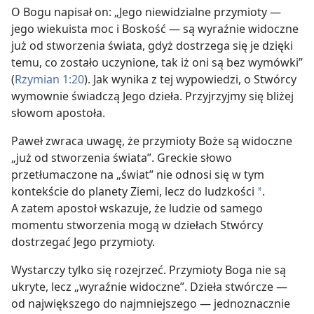
O Bogu napisał on: „Jego niewidzialne przymioty —
jego wiekuista moc i Boskość — są wyraźnie widoczne
już od stworzenia świata, gdyż dostrzega się je dzięki
temu, co zostało uczynione, tak iż oni są bez wymówki”
(
Rzymian 1:20
). Jak wynika z tej wypowiedzi, o Stwórcy
wymownie świadczą Jego dzieła. Przyjrzyjmy się bliżej
słowom apostoła.
Paweł zwraca uwagę, że przymioty Boże są widoczne
„już od stworzenia świata”. Greckie słowo
przetłumaczone na „świat” nie odnosi się w tym
kontekście do planety Ziemi, lecz do ludzkości
.
a
A zatem apostoł wskazuje, że ludzie od samego
momentu stworzenia mogą w dziełach Stwórcy
dostrzegać Jego przymioty.
Wystarczy tylko się rozejrzeć. Przymioty Boga nie są
ukryte, lecz „wyraźnie widoczne”. Dzieła stwórcze —
od największego do najmniejszego — jednoznacznie