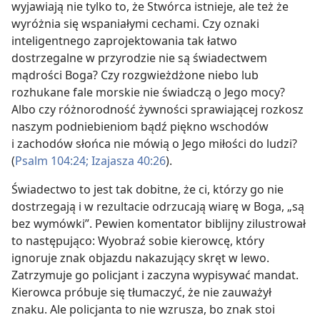
wyjawiają nie tylko to, że Stwórca istnieje, ale też że
wyróżnia się wspaniałymi cechami. Czy oznaki
inteligentnego zaprojektowania tak łatwo
dostrzegalne w przyrodzie nie są świadectwem
mądrości Boga? Czy rozgwieżdżone niebo lub
rozhukane fale morskie nie świadczą o Jego mocy?
Albo czy różnorodność żywności sprawiającej rozkosz
naszym podniebieniom bądź piękno wschodów
i zachodów słońca nie mówią o Jego miłości do ludzi?
(
Psalm 104:24;
Izajasza 40:26
).
Świadectwo to jest tak dobitne, że ci, którzy go nie
dostrzegają i w rezultacie odrzucają wiarę w Boga, „są
bez wymówki”. Pewien komentator biblijny zilustrował
to następująco: Wyobraź sobie kierowcę, który
ignoruje znak objazdu nakazujący skręt w lewo.
Zatrzymuje go policjant i zaczyna wypisywać mandat.
Kierowca próbuje się tłumaczyć, że nie zauważył
znaku. Ale policjanta to nie wzrusza, bo znak stoi