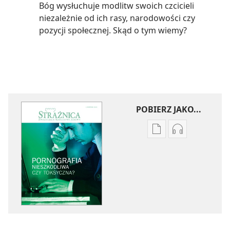
Bóg wysłuchuje modlitw swoich czcicieli
niezależnie od ich rasy, narodowości czy
pozycji społecznej. Skąd o tym wiemy?
POBIERZ JAKO...
Ustawienia
Ustawienia
pobierania
pobierania
publikacji
nagrań
elektronicznych
audio
STRAŻNICA
STRAŻNICA
Pornografia
Pornografia
—
—
nieszkodliwa
nieszkodliwa