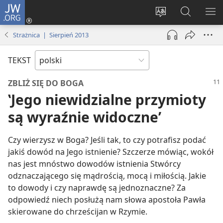
JW.ORG
Logowanie
(opens
Wybór
Szukaj
PO
new
języka
na
ME
Strażnica | Sierpień 2013
window)
JW.ORG
TEKST
ZBLIŻ SIĘ DO BOGA
‛Jego niewidzialne przymioty
są wyraźnie widoczne’
Czy wierzysz w Boga? Jeśli tak, to czy potrafisz podać
jakiś dowód na Jego istnienie? Szczerze mówiąc, wokół
nas jest mnóstwo dowodów istnienia Stwórcy
odznaczającego się mądrością, mocą i miłością. Jakie
to dowody i czy naprawdę są jednoznaczne? Za
odpowiedź niech posłużą nam słowa apostoła Pawła
skierowane do chrześcijan w Rzymie.