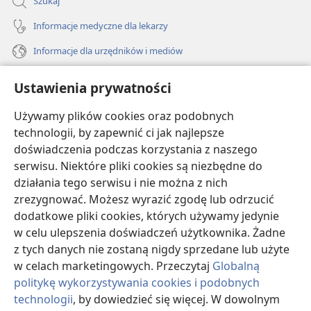
Szukaj
Informacje medyczne dla lekarzy
Informacje dla urzędników i mediów
Pomoc
Ustawienia prywatności
Darowizny
Używamy plików cookies oraz podobnych
(opens
new
technologii, by zapewnić ci jak najlepsze
window)
doświadczenia podczas korzystania z naszego
BIBLIOTEKA INTERNETOWA Strażnicy
(opens
serwisu. Niektóre pliki cookies są niezbędne do
new
®
JW Hub
działania tego serwisu i nie można z nich
window)
(opens
zrezygnować. Możesz wyrazić zgodę lub odrzucić
new
®
JW Library
window)
dodatkowe pliki cookies, których używamy jedynie
w celu ulepszenia doświadczeń użytkownika. Żadne
Watchtower Library
z tych danych nie zostaną nigdy sprzedane lub użyte
w celach marketingowych. Przeczytaj
Globalną
politykę wykorzystywania cookies i podobnych
technologii
, by dowiedzieć się więcej. W dowolnym