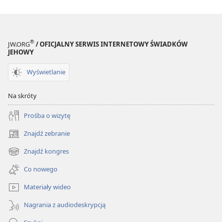
czy
czy
toksyczna?
toksyczna?
®
JW.ORG
/ OFICJALNY SERWIS INTERNETOWY ŚWIADKÓW
JEHOWY
Wyświetlanie
Na skróty
Prośba o wizytę
Znajdź zebranie
(opens
new
Znajdź kongres
(opens
window)
new
Co nowego
window)
Materiały wideo
Nagrania z audiodeskrypcją