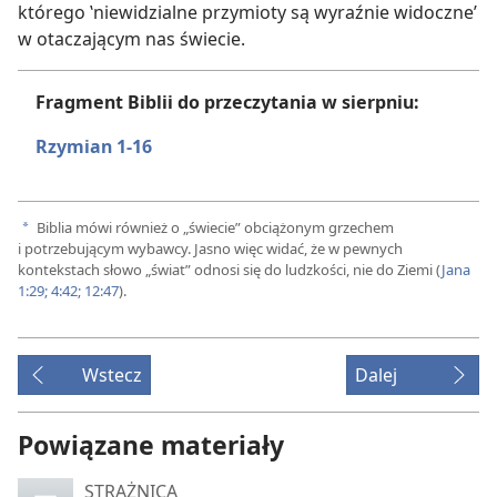
którego ‛niewidzialne przymioty są wyraźnie widoczne’
w otaczającym nas świecie.
Fragment Biblii do przeczytania w sierpniu:
Rzymian 1-16
Biblia mówi również o „świecie” obciążonym grzechem
a
i potrzebującym wybawcy. Jasno więc widać, że w pewnych
kontekstach słowo „świat” odnosi się do ludzkości, nie do Ziemi (
Jana
1:29;
4:42;
12:47
).
Wstecz
Dalej
Powiązane materiały
STRAŻNICA