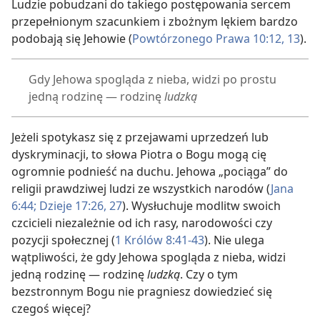
Ludzie pobudzani do takiego postępowania sercem
przepełnionym szacunkiem i zbożnym lękiem bardzo
podobają się Jehowie (
Powtórzonego Prawa 10:12, 13
).
Gdy Jehowa spogląda z nieba, widzi po prostu
jedną rodzinę — rodzinę
ludzką
Jeżeli spotykasz się z przejawami uprzedzeń lub
dyskryminacji, to słowa Piotra o Bogu mogą cię
ogromnie podnieść na duchu. Jehowa „pociąga” do
religii prawdziwej ludzi ze wszystkich narodów (
Jana
6:44;
Dzieje 17:26, 27
). Wysłuchuje modlitw swoich
czcicieli niezależnie od ich rasy, narodowości czy
pozycji społecznej (
1 Królów 8:41-43
). Nie ulega
wątpliwości, że gdy Jehowa spogląda z nieba, widzi
jedną rodzinę — rodzinę
ludzką
. Czy o tym
bezstronnym Bogu nie pragniesz dowiedzieć się
czegoś więcej?