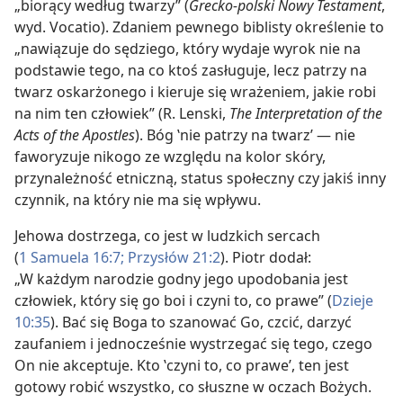
„biorący według twarzy” (
Grecko-polski Nowy Testament
,
wyd. Vocatio). Zdaniem pewnego biblisty określenie to
„nawiązuje do sędziego, który wydaje wyrok nie na
podstawie tego, na co ktoś zasługuje, lecz patrzy na
twarz oskarżonego i kieruje się wrażeniem, jakie robi
na nim ten człowiek” (R. Lenski,
The Interpretation of the
Acts of the Apostles
). Bóg ‛nie patrzy na twarz’ — nie
faworyzuje nikogo ze względu na kolor skóry,
przynależność etniczną, status społeczny czy jakiś inny
czynnik, na który nie ma się wpływu.
Jehowa dostrzega, co jest w ludzkich sercach
(
1 Samuela 16:7;
Przysłów 21:2
). Piotr dodał:
„W każdym narodzie godny jego upodobania jest
człowiek, który się go boi i czyni to, co prawe” (
Dzieje
10:35
). Bać się Boga to szanować Go, czcić, darzyć
zaufaniem i jednocześnie wystrzegać się tego, czego
On nie akceptuje. Kto ‛czyni to, co prawe’, ten jest
gotowy robić wszystko, co słuszne w oczach Bożych.