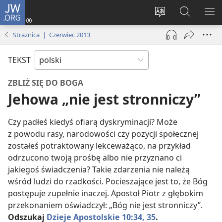
JW.ORG
Logowanie
(opens
Wybór
Szukaj
PO
new
języka
na
ME
Strażnica | Czerwiec 2013
window)
JW.ORG
TEKST
ZBLIŻ SIĘ DO BOGA
Jehowa „nie jest stronniczy”
Czy padłeś kiedyś ofiarą dyskryminacji? Może
z powodu rasy, narodowości czy pozycji społecznej
zostałeś potraktowany lekceważąco, na przykład
odrzucono twoją prośbę albo nie przyznano ci
jakiegoś świadczenia? Takie zdarzenia nie należą
wśród ludzi do rzadkości. Pocieszające jest to, że Bóg
postępuje zupełnie inaczej. Apostoł Piotr z głębokim
przekonaniem oświadczył: „Bóg nie jest stronniczy”.
Odszukaj
Dzieje Apostolskie 10:34, 35
.