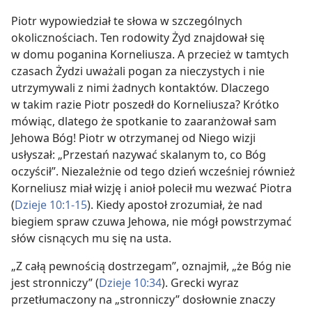
Piotr wypowiedział te słowa w szczególnych
okolicznościach. Ten rodowity Żyd znajdował się
w domu poganina Korneliusza. A przecież w tamtych
czasach Żydzi uważali pogan za nieczystych i nie
utrzymywali z nimi żadnych kontaktów. Dlaczego
w takim razie Piotr poszedł do Korneliusza? Krótko
mówiąc, dlatego że spotkanie to zaaranżował sam
Jehowa Bóg! Piotr w otrzymanej od Niego wizji
usłyszał: „Przestań nazywać skalanym to, co Bóg
oczyścił”. Niezależnie od tego dzień wcześniej również
Korneliusz miał wizję i anioł polecił mu wezwać Piotra
(
Dzieje 10:1-15
). Kiedy apostoł zrozumiał, że nad
biegiem spraw czuwa Jehowa, nie mógł powstrzymać
słów cisnących mu się na usta.
„Z całą pewnością dostrzegam”, oznajmił, „że Bóg nie
jest stronniczy” (
Dzieje 10:34
). Grecki wyraz
przetłumaczony na „stronniczy” dosłownie znaczy