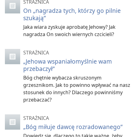
STRAŻNICA
On „nagradza tych, którzy go pilnie
szukają”
Jaka wiara zyskuje aprobatę Jehowy? Jak
nagradza On swoich wiernych czcicieli?
STRAŻNICA
„Jehowa wspaniałomyślnie wam
przebaczył”
Bóg chętnie wybacza skruszonym
grzesznikom. Jak to powinno wpływać na nasz
stosunek do innych? Dlaczego powinniśmy
przebaczać?
STRAŻNICA
„Bóg miłuje dawcę rozradowanego”
Dowiedz się, dlaczego to takie ważne, żeby