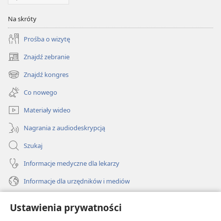
Na skróty
Prośba o wizytę
Znajdź zebranie
(opens
new
Znajdź kongres
(opens
window)
new
Co nowego
window)
Materiały wideo
Nagrania z audiodeskrypcją
Szukaj
Informacje medyczne dla lekarzy
Informacje dla urzędników i mediów
Pomoc
Ustawienia prywatności