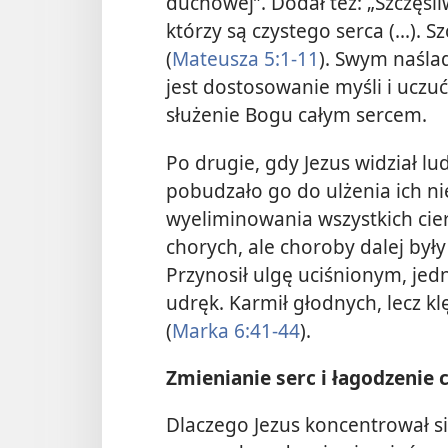
duchowej”. Dodał też: „Szczęśliw
którzy są czystego serca (...).
(
Mateusza 5:1-11
). Swym naśl
jest dostosowanie myśli i uczu
służenie Bogu całym sercem.
Po drugie, gdy Jezus widział lud
pobudzało go do ulżenia ich ni
wyeliminowania wszystkich cier
chorych, ale choroby dalej by
Przynosił ulgę uciśnionym, jed
udręk. Karmił głodnych, lecz kl
(
Marka 6:41-44
).
Zmienianie serc i łagodzenie 
Dlaczego Jezus koncentrował się