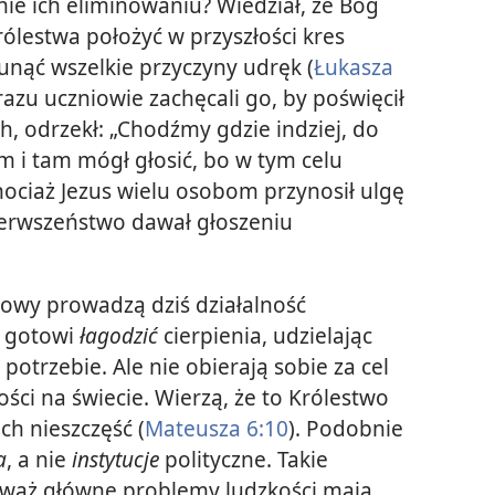
nie ich eliminowaniu? Wiedział, że Bóg
ólestwa położyć w przyszłości kres
unąć wszelkie przyczyny udręk (
Łukasza
razu uczniowie zachęcali go, by poświęcił
h, odrzekł: „Chodźmy gdzie indziej, do
ym i tam mógł głosić, bo w tym celu
Chociaż Jezus wielu osobom przynosił ulgę
ierwszeństwo dawał głoszeniu
owy prowadzą dziś działalność
ą gotowi
łagodzić
cierpienia, udzielając
trzebie. Ale nie obierają sobie za cel
ści na świecie. Wierzą, że to Królestwo
ch nieszczęść (
Mateusza 6:10
). Podobnie
a
, a nie
instytucje
polityczne. Takie
eważ główne problemy ludzkości mają