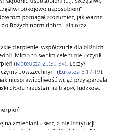
i łagodnie usposobieni (...). Szczęśliwi,
 Szczęśliwi pokojowo usposobieni”
adowcom pomagał zrozumieć, jak ważne
ć do Bożych norm dobra i zła oraz
zkie cierpienie, współczucie dla bliźnich
edoli. Mimo to swoim celem nie uczynił
pień (
Mateusza 20:30-34
). Leczył
ły czymś powszechnym (
Łukasza 6:17-19
).
nak niesprawiedliwość wciąż przysparzała
ęski głodu nieustannie trapiły ludzkość
cierpień
 na zmienianiu serc, a nie instytucji,