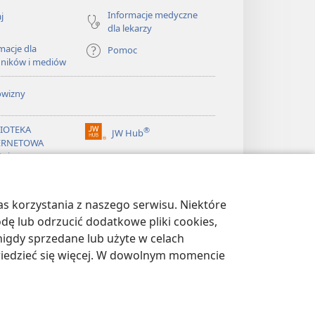
Informacje medyczne
j
dla lekarzy
macje dla
Pomoc
dników i mediów
owizny
LIOTEKA
®
JW Hub
(opens
ERNETOWA
new
żnicy
window)
®
ibrary
Watchtower Library
s korzystania z naszego serwisu. Niektóre
odę lub odrzucić dodatkowe pliki cookies,
igdy sprzedane lub użyte w celach
wiedzieć się więcej. W dowolnym momencie
WATNOŚCI
|
USTAWIENIA PRYWATNOŚCI