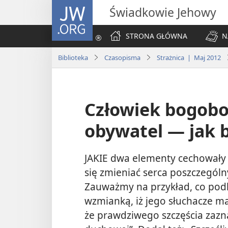
JW.ORG
Świadkowie Jehowy
STRONA GŁÓWNA
N
Biblioteka
Czasopisma
Strażnica | Maj 2012
Człowiek bogobo
obywatel — jak 
JAKIE dwa elementy cechowały s
się zmieniać serca poszczególny
Zauważmy na przykład, co podk
wzmianką, iż jego słuchacze maj
że prawdziwego szczęścia zazn