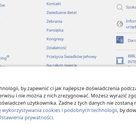
Kontakt
łów
Szuka
Zwiedzanie Betel
Infor
Zebrania
a
urzę
Pamiątka
Kongresy
Dar
(opens
Działalność
new
window)
BIB
Przeżycia Świadków Jehowy
®
ting
INT
(opens
Na całym świecie
deo
Stra
new
window)
JW L
ologii, by zapewnić ci jak najlepsze doświadczenia podcza
więkowe Biblii
 serwisu i nie można z nich zrezygnować. Możesz wyrazić zg
oświadczeń użytkownika. Żadne z tych danych nie zostaną n
ę wykorzystywania cookies i podobnych technologii
, by do
Ustawienia prywatności
.
ract Society of Pennsylvania.
WARUNKI UŻYTKOWANIA
|
POLITYKA PRY