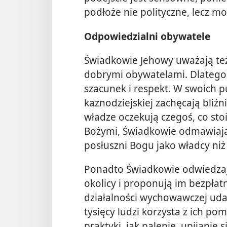
podłoże nie polityczne, lecz mo
Odpowiedzialni obywatele
Świadkowie Jehowy uważają też
dobrymi obywatelami. Dlateg
szacunek i respekt. W swoich p
kaznodziejskiej zachęcają bliź
władze oczekują czegoś, co sto
Bożymi, Świadkowie odmawiają 
posłuszni Bogu jako władcy niż
Ponadto Świadkowie odwiedzają
okolicy i proponują im bezpłatn
działalności wychowawczej udał
tysięcy ludzi korzysta z ich po
praktyki, jak palenie, upijanie