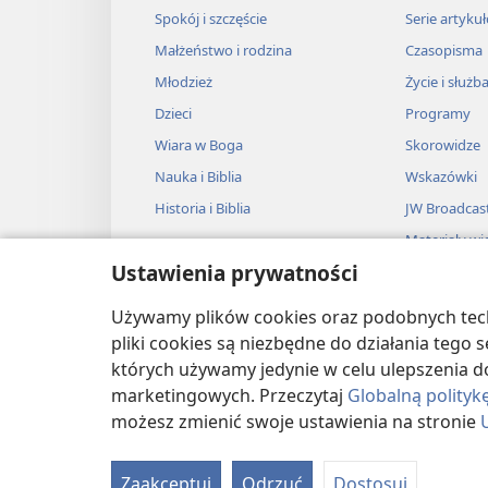
Spokój i szczęście
Serie artyku
Małżeństwo i rodzina
Czasopisma
Młodzież
Życie i służb
Dzieci
Programy
Wiara w Boga
Skorowidze
Nauka i Biblia
Wskazówki
Historia i Biblia
JW Broadcas
Materiały wi
Ustawienia prywatności
Muzyka
Słuchowiska
Używamy plików cookies oraz podobnych techn
Adaptacje dź
pliki cookies są niezbędne do działania tego
których używamy jedynie w celu ulepszenia d
marketingowych. Przeczytaj
Globalną polityk
możesz zmienić swoje ustawienia na stronie
Copyright
© 2026 Watch Tower Bible and T
Zaakceptuj
Odrzuć
Dostosuj