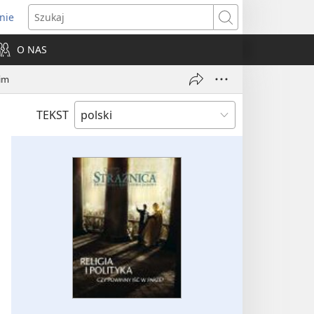
nie
ns
Szukaj
O NAS
dow)
gim
TEKST