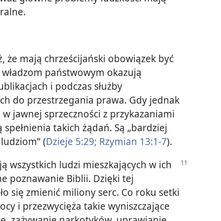
ralne.
, że mają chrześcijański obowiązek być
o władzom państwowym okazują
ublikacjach i podczas służby
nich do przestrzegania prawa. Gdy jednak
i w jawnej sprzeczności z przykazaniami
spełnienia takich żądań. Są „bardziej
 ludziom” (
Dzieje 5:29;
Rzymian 13:1-7
).
 wszystkich ludzi mieszkających w ich
e poznawanie Biblii. Dzięki tej
o się zmienić miliony serc. Co roku setki
mocy i przezwycięża takie wyniszczające
 się, zażywanie narkotyków, uprawianie