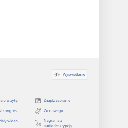
Wyświetlanie
a o wizytę
Znajdź zebranie
(opens
new
ź kongres
Co nowego
window)
Nagrania z
iały wideo
audiodeskrypcją