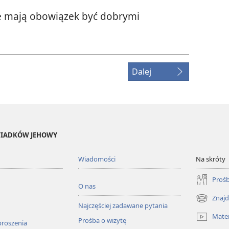
e mają obowiązek być dobrymi
Dalej
ŚWIADKÓW JEHOWY
Wiadomości
Na skróty
Prośb
O nas
Znajd
(opens
Najczęściej zadawane pytania
new
Mater
Prośba o wizytę
window)
proszenia