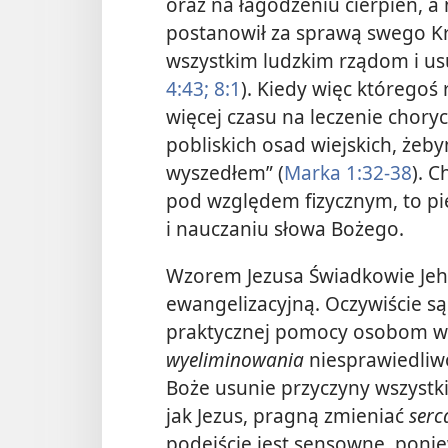
oraz na łagodzeniu cierpień, a 
postanowił za sprawą swego Kr
wszystkim ludzkim rządom i us
4:43;
8:1
). Kiedy więc któregoś 
więcej czasu na leczenie choryc
pobliskich osad wiejskich, żeb
wyszedłem” (
Marka 1:32-38
). 
pod względem fizycznym, to p
i nauczaniu słowa Bożego.
Wzorem Jezusa Świadkowie Jeh
ewangelizacyjną. Oczywiście s
praktycznej pomocy osobom w po
wyeliminowania
niesprawiedliwo
Boże usunie przyczyny wszystki
jak Jezus, pragną zmieniać
serc
podejście jest sensowne, poni