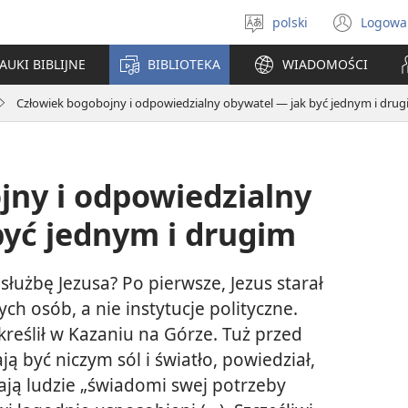
polski
Logowa
Wybór
(ope
języka
new
AUKI BIBLIJNE
BIBLIOTEKA
WIADOMOŚCI
win
Człowiek bogobojny i odpowiedzialny obywatel — jak być jednym i dru
jny i odpowiedzialny
być jednym i drugim
łużbę Jezusa? Po pierwsze, Jezus starał
ch osób, a nie instytucje polityczne.
reślił w Kazaniu na Górze. Tuż przed
ą być niczym sól i światło, powiedział,
ają ludzie „świadomi swej potrzeby