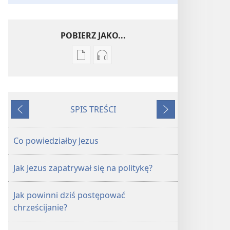
POBIERZ JAKO...
Ustawienia
Ustawienia
pobierania
pobierania
publikacji
nagrań
elektronicznych
audio
SPIS TREŚCI
STRAŻNICA
STRAŻNICA
Wstecz
Dalej
Maj 2012
Maj 2012
Co powiedziałby Jezus
Jak Jezus zapatrywał się na politykę?
Jak powinni dziś postępować
chrześcijanie?