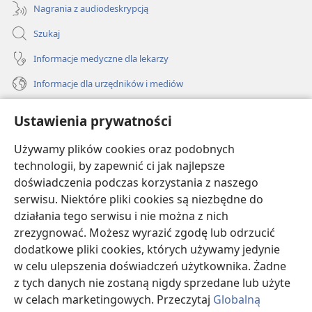
Nagrania z audiodeskrypcją
Szukaj
Informacje medyczne dla lekarzy
Informacje dla urzędników i mediów
Pomoc
Ustawienia prywatności
Darowizny
Używamy plików cookies oraz podobnych
(opens
new
technologii, by zapewnić ci jak najlepsze
window)
doświadczenia podczas korzystania z naszego
BIBLIOTEKA INTERNETOWA Strażnicy
(opens
serwisu. Niektóre pliki cookies są niezbędne do
new
®
JW Hub
działania tego serwisu i nie można z nich
window)
(opens
zrezygnować. Możesz wyrazić zgodę lub odrzucić
new
®
JW Library
window)
dodatkowe pliki cookies, których używamy jedynie
w celu ulepszenia doświadczeń użytkownika. Żadne
Watchtower Library
z tych danych nie zostaną nigdy sprzedane lub użyte
w celach marketingowych. Przeczytaj
Globalną