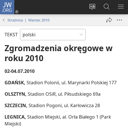
JW.ORG
Logowanie
(opens
Wybór
Szukaj
PO
new
języka
na
ME
Strażnica | Marzec 2010
window)
JW.ORG
TEKST
Zgromadzenia okręgowe w
roku 2010
02-04.07.2010
GDAŃSK,
Stadion Polonii, ul. Marynarki Polskiej 177
OLSZTYN,
Stadion OSiR, ul. Piłsudskiego 69a
SZCZECIN,
Stadion Pogoni, ul. Karłowicza 28
LEGNICA,
Stadion Miejski, al. Orła Białego 1 (Park
Miejski)