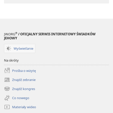
®
JW.ORG
/ OFICJALNY SERWIS INTERNETOWY ŚWIADKÓW
JEHOWY
Wyświetlanie
Na skróty
Prośba o wizytę
Znajdź zebranie
(opens
new
Znajdź kongres
(opens
window)
new
Co nowego
window)
Materiały wideo