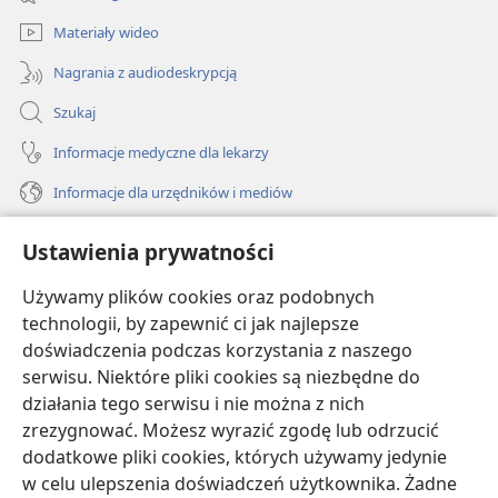
window)
Materiały wideo
Nagrania z audiodeskrypcją
Szukaj
Informacje medyczne dla lekarzy
Informacje dla urzędników i mediów
Pomoc
Ustawienia prywatności
Darowizny
Używamy plików cookies oraz podobnych
(opens
new
technologii, by zapewnić ci jak najlepsze
window)
doświadczenia podczas korzystania z naszego
BIBLIOTEKA INTERNETOWA Strażnicy
(opens
serwisu. Niektóre pliki cookies są niezbędne do
new
®
JW Hub
działania tego serwisu i nie można z nich
window)
(opens
zrezygnować. Możesz wyrazić zgodę lub odrzucić
new
®
JW Library
window)
dodatkowe pliki cookies, których używamy jedynie
w celu ulepszenia doświadczeń użytkownika. Żadne