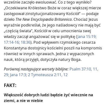
wcześnie zaczęło ewoluować. Co z tego wynikło?
„Oczekiwane Królestwo Boże w coraz większej mierze
zastępował zinstytucjonalizowany Kościół” — podaje
dzieło
The New Encyclopædia Britannica
. Chociaż Jezus
wyraźnie podkreślał, że jego naśladowcy nie mają być
„częścią świata”, Kościół w celu umocnienia swej
władzy zaczął angażować się w politykę (
Jana 15:19;
17:14-16;
18:36
). Pod wpływem rzymskiego cesarza
Konstantyna dostojnicy kościelni poszli na kompromis
również w innych sprawach. Jedna z wypaczonych
nauk, którą przyjęli, dotyczyła natury Boga.
Porównaj następujące wersety biblijne:
Psalm 37:10, 11,
29;
Jana 17:3;
2 Tymoteusza 2:11, 12
FAKT:
Większość dobrych ludzi będzie żyć wiecznie na
ziemi, a nie w niebie