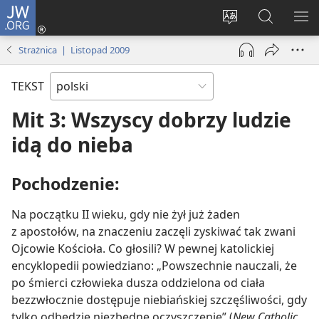
JW.ORG
Logowanie
(opens
Wybór
Szukaj
PO
new
języka
na
ME
Strażnica | Listopad 2009
window)
JW.ORG
TEKST
Mit 3: Wszyscy dobrzy ludzie
idą do nieba
Pochodzenie:
Na początku II wieku, gdy nie żył już żaden
z apostołów, na znaczeniu zaczęli zyskiwać tak zwani
Ojcowie Kościoła. Co głosili? W pewnej katolickiej
encyklopedii powiedziano: „Powszechnie nauczali, że
po śmierci człowieka dusza oddzielona od ciała
bezzwłocznie dostępuje niebiańskiej szczęśliwości, gdy
tylko odbędzie niezbędne oczyszczenie” (
New Catholic