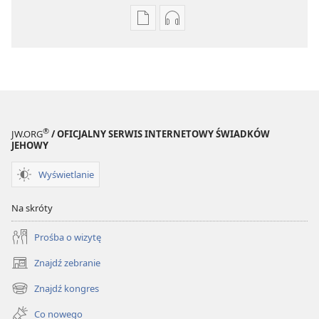
Ustawienia
Ustawienia
pobierania
pobierania
publikacji
nagrań
elektronicznych
audio
STRAŻNICA
STRAŻNICA
Listopad 2009
Listopad 2009
®
JW.ORG
/ OFICJALNY SERWIS INTERNETOWY ŚWIADKÓW
JEHOWY
Wyświetlanie
Na skróty
Prośba o wizytę
Znajdź zebranie
(opens
new
Znajdź kongres
(opens
window)
new
Co nowego