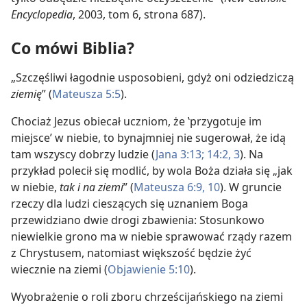
Encyclopedia
, 2003, tom 6, strona 687).
Co mówi Biblia?
„Szczęśliwi łagodnie usposobieni, gdyż oni odziedziczą
ziemię
” (
Mateusza 5:5
).
Chociaż Jezus obiecał uczniom, że ‛przygotuje im
miejsce’ w niebie, to bynajmniej nie sugerował, że idą
tam wszyscy dobrzy ludzie (
Jana 3:13;
14:2, 3
). Na
przykład polecił się modlić, by wola Boża działa się „jak
w niebie,
tak i na ziemi
” (
Mateusza 6:9, 10
). W gruncie
rzeczy dla ludzi cieszących się uznaniem Boga
przewidziano dwie drogi zbawienia: Stosunkowo
niewielkie grono ma w niebie sprawować rządy razem
z Chrystusem, natomiast większość będzie żyć
wiecznie na ziemi (
Objawienie 5:10
).
Wyobrażenie o roli zboru chrześcijańskiego na ziemi