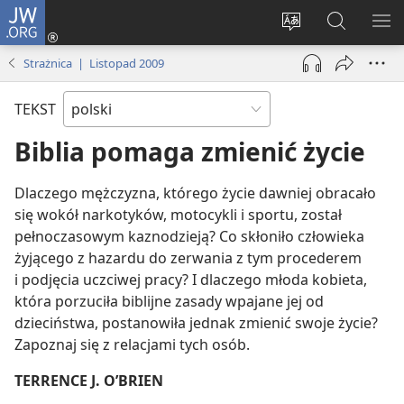
JW.ORG
Logowanie
(opens
Wybór
Szukaj
PO
new
języka
na
ME
Strażnica | Listopad 2009
window)
JW.ORG
TEKST
Biblia pomaga zmienić życie
Dlaczego mężczyzna, którego życie dawniej obracało
się wokół narkotyków, motocykli i sportu, został
pełnoczasowym kaznodzieją? Co skłoniło człowieka
żyjącego z hazardu do zerwania z tym procederem
i podjęcia uczciwej pracy? I dlaczego młoda kobieta,
która porzuciła biblijne zasady wpajane jej od
dzieciństwa, postanowiła jednak zmienić swoje życie?
Zapoznaj się z relacjami tych osób.
TERRENCE J. O’BRIEN