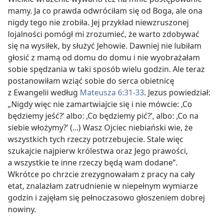
mamy. Ja co prawda odwróciłam się od Boga, ale ona
nigdy tego nie zrobiła. Jej przykład niewzruszonej
lojalności pomógł mi zrozumieć, że warto zdobywać
się na wysiłek, by służyć Jehowie. Dawniej nie lubiłam
głosić z mamą od domu do domu i nie wyobrażałam
sobie spędzania w taki sposób wielu godzin. Ale teraz
postanowiłam wziąć sobie do serca obietnicę
z Ewangelii według
Mateusza 6:31-33
. Jezus powiedział:
„Nigdy więc nie zamartwiajcie się i nie mówcie: ‚Co
będziemy jeść?’ albo: ‚Co będziemy pić?’, albo: ‚Co na
siebie włożymy?’ (...) Wasz Ojciec niebiański wie, że
wszystkich tych rzeczy potrzebujecie. Stale więc
szukajcie najpierw królestwa oraz Jego prawości,
a wszystkie te inne rzeczy będą wam dodane”.
Wkrótce po chrzcie zrezygnowałam z pracy na cały
etat, znalazłam zatrudnienie w niepełnym wymiarze
godzin i zajęłam się pełnoczasowo głoszeniem dobrej
nowiny.