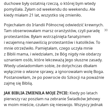
duchowe były ostatnią rzeczą, o której bym wtedy
pomyślała. Żyłam od weekendu do weekendu. Ale
kiedy miałam 21 lat, wszystko się zmieniło.
Pojechałam do Irlandii Północnej odwiedzić krewnych.
Tam obserwowałam marsz
oranżystów, czyli paradę
protestantów. Byłam wstrząśnięta fanatyzmem
i wzajemną nienawiścią protestantów i katolików. To
mnie otrzeźwiło. Pamiętałam, czego uczyła mnie
z Biblii mama, i wiedziałam, że Bóg nigdy nie obdarzy
uznaniem osób, które lekceważą Jego słuszne zasady.
Wtedy uświadomiłam sobie, że dotychczas dbałam
wyłącznie o własne sprawy, a ignorowałam wolę Boga.
Postanowiłam, że po powrocie do Szkocji na poważnie
zajmę się Biblią.
JAK BIBLIA ZMIENIŁA MOJE ŻYCIE:
Kiedy po latach
pierwszy raz poszłam na zebranie Świadków Jehowy
w moim mieście, czułam się nieswojo. Wszyscy jednak