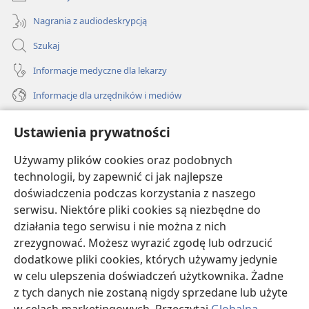
Nagrania z audiodeskrypcją
Szukaj
Informacje medyczne dla lekarzy
Informacje dla urzędników i mediów
Pomoc
Ustawienia prywatności
Darowizny
Używamy plików cookies oraz podobnych
(opens
new
technologii, by zapewnić ci jak najlepsze
window)
doświadczenia podczas korzystania z naszego
BIBLIOTEKA INTERNETOWA Strażnicy
(opens
serwisu. Niektóre pliki cookies są niezbędne do
new
®
JW Hub
działania tego serwisu i nie można z nich
window)
(opens
zrezygnować. Możesz wyrazić zgodę lub odrzucić
new
®
JW Library
window)
dodatkowe pliki cookies, których używamy jedynie
w celu ulepszenia doświadczeń użytkownika. Żadne
Watchtower Library
z tych danych nie zostaną nigdy sprzedane lub użyte