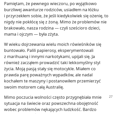
Pamiętam, że pewnego wieczoru, po wyjątkowo
burzliwej awanturze rodziców, usiadłem na łóżku
i przyrzekłem sobie, że jeśli kiedykolwiek się ożenię, to
nigdy nie pokłócę się z żoną. Mimo że problemów nie
brakowało, nasza rodzina — czyli sześcioro dzieci,
mama i ojczym — była zżyta.
W wieku dojrzewania wielu moich rówieśników się
buntowało. Palili papierosy, eksperymentowali
z marihuaną i innymi narkotykami, upijali się. Ja
również zacząłem prowadzić taki lekkomyślny styl
życia. Moją pasją stały się motocykle. Miałem co
prawda parę poważnych wypadków, ale nadal
kochałem te maszyny i postanowiłem przemierzyć
swoim motorem całą Australię.
Mimo poczucia wolności często przygnębiała mnie
sytuacja na świecie oraz powszechna obojętność
wobec problemów nękających ludzkość. Bardzo