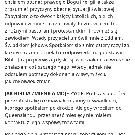
chciałem poznać prawdę o Bogu i religii, a także
zrozumieć przyczyny obecnej sytuacji światowej.
Zapytałem o to dwóch księży katolickich, ale ich
odpowiedzi mnie rozczarowały. Rozmawiałem też
z różnymi pastorami protestanckimi i również się
zawiodłem. Wtedy przyjaciel umówił mnie z Eddiem,
Świadkiem Jehowy. Spotkałem się z nim cztery razy i za
każdym razem udzielał mi odpowiedzi na podstawie
Biblii. Już po pierwszej dyskusji wiedziałem, że wreszcie
znalazłem coś szczególnego. Wtedy jednak nie
odczułem potrzeby dokonania w swym życiu
jakichkolwiek zmian.
JAK BIBLIA ZMIENIŁA MOJE ŻYCIE:
Podczas podróży
przez Australię rozmawiałem z innym Świadkiem,
którego spotkałem po drodze. Ale gdy wróciłem do
Queenslandu, przez sześć miesięcy nie miałem
kontaktu z jego współwyznawcami.
Pewnego dnia, wracając z pracy, zobaczyłem na ulicy