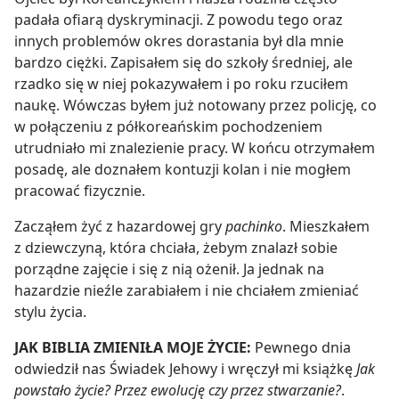
padała ofiarą dyskryminacji. Z powodu tego oraz
innych problemów okres dorastania był dla mnie
bardzo ciężki. Zapisałem się do szkoły średniej, ale
rzadko się w niej pokazywałem i po roku rzuciłem
naukę. Wówczas byłem już notowany przez policję, co
w połączeniu z półkoreańskim pochodzeniem
utrudniało mi znalezienie pracy. W końcu otrzymałem
posadę, ale doznałem kontuzji kolan i nie mogłem
pracować fizycznie.
Zacząłem żyć z hazardowej gry
pachinko
. Mieszkałem
z dziewczyną, która chciała, żebym znalazł sobie
porządne zajęcie i się z nią ożenił. Ja jednak na
hazardzie nieźle zarabiałem i nie chciałem zmieniać
stylu życia.
JAK BIBLIA ZMIENIŁA MOJE ŻYCIE:
Pewnego dnia
odwiedził nas Świadek Jehowy i wręczył mi książkę
Jak
powstało życie? Przez ewolucję czy przez stwarzanie?
.