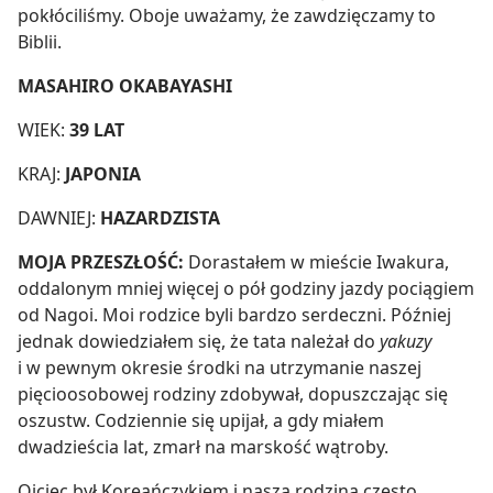
pokłóciliśmy. Oboje uważamy, że zawdzięczamy to
Biblii.
MASAHIRO OKABAYASHI
WIEK:
39 LAT
KRAJ:
JAPONIA
DAWNIEJ:
HAZARDZISTA
MOJA PRZESZŁOŚĆ:
Dorastałem w mieście Iwakura,
oddalonym mniej więcej o pół godziny jazdy pociągiem
od Nagoi. Moi rodzice byli bardzo serdeczni. Później
jednak dowiedziałem się, że tata należał do
yakuzy
i w pewnym okresie środki na utrzymanie naszej
pięcioosobowej rodziny zdobywał, dopuszczając się
oszustw. Codziennie się upijał, a gdy miałem
dwadzieścia lat, zmarł na marskość wątroby.
Ojciec był Koreańczykiem i nasza rodzina często