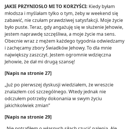
JAKIE PRZYNIOSŁO MI TO KORZYŚCI:
Kiedy byłam
młodsza i myślałam tylko o tym, żeby w weekend się
zabawić, nie czułam prawdziwej satysfakcji. Moje życie
było puste. Teraz, gdy angażuję się w służenie Jehowie,
jestem naprawdę szczęśliwa, a moje życie ma sens.
Obecnie wraz z mężem każdego tygodnia odwiedzamy
i zachęcamy zbory Świadków Jehowy. To dla mnie
największy zaszczyt. Jestem ogromnie wdzięczna
Jehowie, że dał mi drugą szansę!
[Napis na stronie 27]
„Już po pierwszej dyskusji wiedziałem, że wreszcie
znalazłem coś szczególnego. Wtedy jednak nie
odczułem potrzeby dokonania w swym życiu
jakichkolwiek zmian”
[Napis na stronie 29]
„Nie potrafiłem o własnych siłach rzucić palenia. Ale