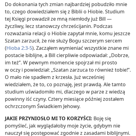
Do dokonania tych zmian najbardziej pobudziło mnie
to, czego dowiedziałem się z Biblii o Hiobie. Studium
tej Księgi prowadził ze mną niemłody już Bill —
życzliwy, lecz stanowczy chrześcijanin. Podczas
rozważania relacji o Hiobie zapytał mnie, komu jeszcze
Szatan zarzucił, że nie służy Bogu szczerym sercem
(
Hioba 2:3-5
). Zacząłem wymieniać wszystkie znane mi
postacie biblijne, a Bill cierpliwie odpowiadał: „Dobrze,
im też”. W pewnym momencie spojrzał mi prosto
w oczy i powiedział: „Szatan zarzuca to również tobie!”.
O mało nie spadłem z krzesła. Już wcześniej
wiedziałem, że to, co poznaję, jest prawdą. Ale tamto
studium uświadomiło mi, dlaczego w parze z wiedzą
powinny iść czyny. Cztery miesiące później zostałem
ochrzczonym Świadkiem Jehowy.
JAKIE PRZYNIOSŁO MI TO KORZYŚCI:
Boję się
pomyśleć, jak wyglądałoby moje życie, gdybym nie
nauczył się postępować zgodnie z zasadami biblijnymi.