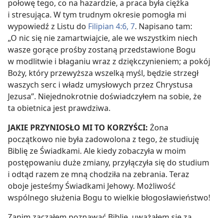
połowę tego, co na hazardzie, a praca była ciężka
i stresująca. W tym trudnym okresie pomogła mi
wypowiedź z Listu do
Filipian 4:6, 7
. Napisano tam:
„O nic się nie zamartwiajcie, ale we wszystkim niech
wasze gorące prośby zostaną przedstawione Bogu
w modlitwie i błaganiu wraz z dziękczynieniem; a pokój
Boży, który przewyższa wszelką myśl, będzie strzegł
waszych serc i władz umysłowych przez Chrystusa
Jezusa”. Niejednokrotnie doświadczyłem na sobie, że
ta obietnica jest prawdziwa.
JAKIE PRZYNIOSŁO MI TO KORZYŚCI:
Żona
początkowo nie była zadowolona z tego, że studiuję
Biblię ze Świadkami. Ale kiedy zobaczyła w moim
postępowaniu duże zmiany, przyłączyła się do studium
i odtąd razem ze mną chodziła na zebrania. Teraz
oboje jesteśmy Świadkami Jehowy. Możliwość
wspólnego służenia Bogu to wielkie błogosławieństwo!
Zanim zacząłem poznawać Biblię, uważałem się za