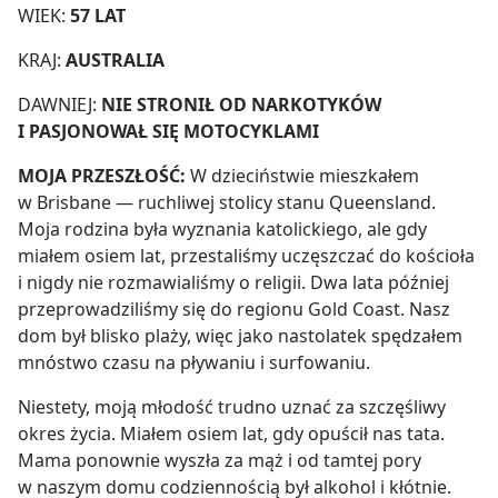
WIEK:
57 LAT
KRAJ:
AUSTRALIA
DAWNIEJ:
NIE STRONIŁ OD NARKOTYKÓW
I PASJONOWAŁ SIĘ MOTOCYKLAMI
MOJA PRZESZŁOŚĆ:
W dzieciństwie mieszkałem
w Brisbane — ruchliwej stolicy stanu Queensland.
Moja rodzina była wyznania katolickiego, ale gdy
miałem osiem lat, przestaliśmy uczęszczać do kościoła
i nigdy nie rozmawialiśmy o religii. Dwa lata później
przeprowadziliśmy się do regionu Gold Coast. Nasz
dom był blisko plaży, więc jako nastolatek spędzałem
mnóstwo czasu na pływaniu i surfowaniu.
Niestety, moją młodość trudno uznać za szczęśliwy
okres życia. Miałem osiem lat, gdy opuścił nas tata.
Mama ponownie wyszła za mąż i od tamtej pory
w naszym domu codziennością był alkohol i kłótnie.