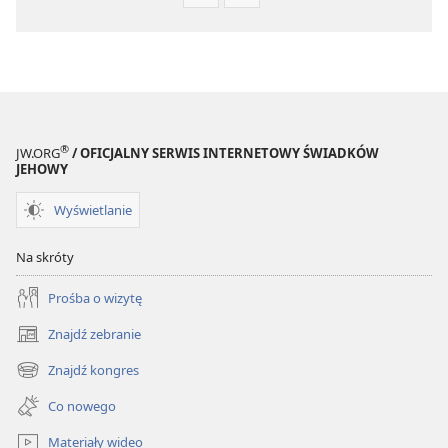
Ustawienia
Ustawienia
pobierania
pobierania
publikacji
nagrań
elektronicznych
audio
STRAŻNICA
STRAŻNICA
Listopad 2009
Listopad 2009
®
JW.ORG
/ OFICJALNY SERWIS INTERNETOWY ŚWIADKÓW
JEHOWY
Wyświetlanie
Na skróty
Prośba o wizytę
Znajdź zebranie
(opens
new
Znajdź kongres
(opens
window)
new
Co nowego
window)
Materiały wideo