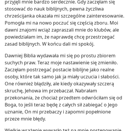
przyjęli mnie bardzo serdecznie. Gdy zaczęłam się
stosować do nauk biblijnych, pewna życzliwa
chrześcijanka okazała mi szczególne zainteresowanie.
Pomogła mi na nowo poczuć się częścią zboru. Moi
dawni znajomi wciąż zapraszali mnie do klubów, ale
powiedziałam im, że naprawdę chcę przestrzegać
zasad biblijnych. W końcu dali mi spokój.
Dawniej Biblia wydawała mi się po prostu zbiorem
suchych praw. Teraz moje nastawienie się zmieniło.
Zaczęłam postrzegać postacie biblijne jako realne
osoby, które tak samo jak ja miały uczucia i słabości.
One również błądziły, ale kiedy okazywały szczerą
skruchę, Jehowa im przebaczał. Nabrałam
przekonania, że chociaż przedtem odwróciłam się od
Boga, to jeśli teraz będę z całych sił zabiegać o Jego
uznanie, On mi przebaczy i zapomni popełnione
przeze mnie błędy.
Wielkie wrażenie wywarło też na mnie postępowanie