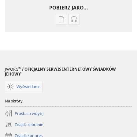
POBIERZ JAKO...
Ustawienia
Ustawienia
pobierania
pobierania
publikacji
nagrań
elektronicznych
audio
STRAŻNICA
STRAŻNICA
Sierpień 2009
Sierpień 2009
®
JW.ORG
/ OFICJALNY SERWIS INTERNETOWY ŚWIADKÓW
JEHOWY
Wyświetlanie
Na skróty
Prośba o wizytę
Znajdź zebranie
(opens
new
Znajdź kongres