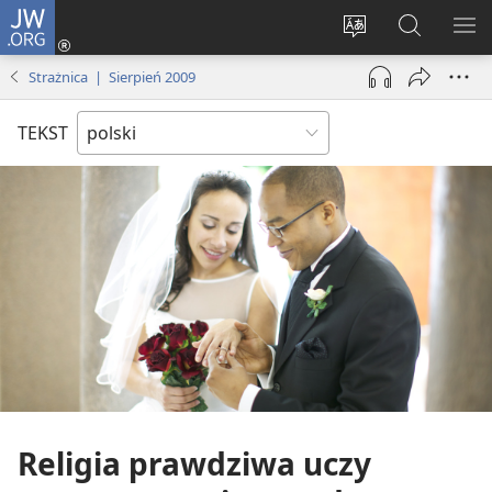
JW.ORG
Logowanie
(opens
Wybór
Szukaj
PO
new
języka
na
ME
Strażnica | Sierpień 2009
window)
JW.ORG
TEKST
Religia prawdziwa uczy