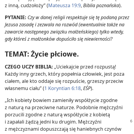
z inną, cudzołoży” (
Mateusza 19:9
,
Biblia poznańska
).
PYTANIE:
Czy w danej religii respektuje się tę podaną przez
Jezusa zasadę i zezwala na rozwód (ewentualnie także na
zawarcie następnego związku małżeńskiego) tylko wtedy,
gdy któreś z małżonków dopuściło się niewierności?
TEMAT: Życie płciowe.
CZEGO UCZY BIBLIA:
„Uciekajcie przed rozpustą!
Każdy inny grzech, który popełnia człowiek, jest poza
ciałem, ale kto oddaje się rozpuście, grzeszy przeciw
własnemu ciału” (
1 Koryntian 6:18
,
EŚP
).
„Ich kobiety bowiem zamieniły współżycie zgodne
z naturą na przeciwne naturze. Podobnie mężczyźni
porzucili zgodne z naturą współżycie z kobietą
i zapałali żądzą
jedni ku drugim. Mężczyźni
z mężczyznami dopuszczają się haniebnych czynów