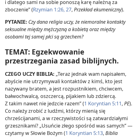
i dlatego sami na sobie ponoszą karę należną za
zboczenie” (
Rzymian 1:26, 27
,
Przekład ekumeniczny
).
PYTANIE:
Czy dana religia uczy, że niemoralne kontakty
seksualne między mężczyzną a kobietą oraz między
osobami tej samej płci są grzechem?
TEMAT: Egzekwowanie
przestrzegania zasad biblijnych.
CZEGO UCZY BIBLIA:
„Teraz jednak wam napisałem,
abyście nie utrzymywali kontaktów z kimś, kto jest
nazywany bratem, a jest rozpustnikiem, chciwcem,
bałwochwalcą, oszczercą, pijakiem lub zdziercą.
Z takim nawet nie jedzcie razem” (
1 Koryntian 5:11
,
PE
).
Co należy zrobić z ludźmi, którzy mienią się
chrześcijanami, a w rzeczywistości są zatwardziałymi
grzesznikami? „Usuńcie złego spośród was samych” —
czytamy w Słowie Bożym (
1 Koryntian 5:13
,
Biblia