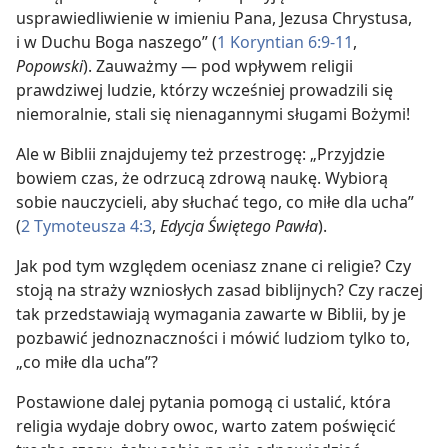
usprawiedliwienie w imieniu Pana, Jezusa Chrystusa,
i w Duchu Boga naszego” (
1 Koryntian 6:9-11
,
Popowski
). Zauważmy — pod wpływem religii
prawdziwej ludzie, którzy wcześniej prowadzili się
niemoralnie, stali się nienagannymi sługami Bożymi!
Ale w Biblii znajdujemy też przestrogę: „Przyjdzie
bowiem czas, że odrzucą zdrową naukę. Wybiorą
sobie nauczycieli, aby słuchać tego, co miłe dla ucha”
(
2 Tymoteusza 4:3
,
Edycja Świętego Pawła
).
Jak pod tym względem oceniasz znane ci religie? Czy
stoją na straży wzniosłych zasad biblijnych? Czy raczej
tak przedstawiają wymagania zawarte w Biblii, by je
pozbawić jednoznaczności i mówić ludziom tylko to,
„co miłe dla ucha”?
Postawione dalej pytania pomogą ci ustalić, która
religia wydaje dobry owoc, warto zatem poświęcić