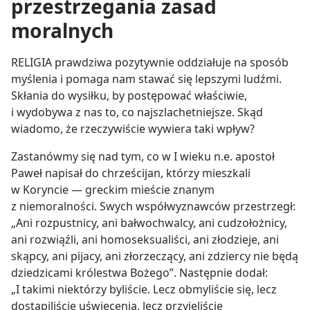
przestrzegania zasad
moralnych
RELIGIA prawdziwa pozytywnie oddziałuje na sposób
myślenia i pomaga nam stawać się lepszymi ludźmi.
Skłania do wysiłku, by postępować właściwie,
i wydobywa z nas to, co najszlachetniejsze. Skąd
wiadomo, że rzeczywiście wywiera taki wpływ?
Zastanówmy się nad tym, co w I wieku n.e. apostoł
Paweł napisał do chrześcijan, którzy mieszkali
w Koryncie — greckim mieście znanym
z niemoralności. Swych współwyznawców przestrzegł:
„Ani rozpustnicy, ani bałwochwalcy, ani cudzołożnicy,
ani rozwiąźli, ani homoseksualiści, ani złodzieje, ani
skąpcy, ani pijacy, ani złorzeczący, ani zdziercy nie będą
dziedzicami królestwa Bożego”. Następnie dodał:
„I takimi niektórzy byliście. Lecz obmyliście się, lecz
dostąpiliście uświęcenia, lecz przyjęliście