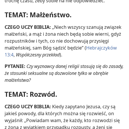
trochę czasu, żeby sobie na nie odpowiedzieć.
TEMAT: Małżeństwo.
CZEGO UCZY BIBLIA:
„Niech wszyscy szanują związek
małżeński, a mąż i żona niech będą sobie wierni, gdyż
rozpustników i tych, co nie dochowują przysięgi
małżeńskiej, sam Bóg sądzić będzie” (
Hebrajczyków
13:4
,
Współczesny przekład
).
PYTANIE:
Czy wyznawcy danej religii stosują się do zasady,
że stosunki seksualne są dozwolone tylko w obrębie
małżeństwa?
TEMAT: Rozwód.
CZEGO UCZY BIBLIA:
Kiedy zapytano Jezusa, czy są
jakieś powody, dla których można się rozwieść, on
wyjaśnił: „Powiadam wam, że każdy, kto rozwodzi się
z żoną z wyjątkiem przypadku rozpusty, a żeni się