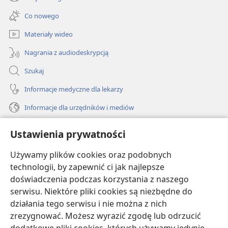
(opens
window)
new
Co nowego
window)
Materiały wideo
Nagrania z audiodeskrypcją
Szukaj
Informacje medyczne dla lekarzy
Informacje dla urzędników i mediów
Pomoc
Ustawienia prywatności
Darowizny
Używamy plików cookies oraz podobnych
(opens
new
technologii, by zapewnić ci jak najlepsze
window)
doświadczenia podczas korzystania z naszego
BIBLIOTEKA INTERNETOWA Strażnicy
(opens
serwisu. Niektóre pliki cookies są niezbędne do
new
®
JW Hub
działania tego serwisu i nie można z nich
window)
(opens
zrezygnować. Możesz wyrazić zgodę lub odrzucić
new
®
JW Library
window)