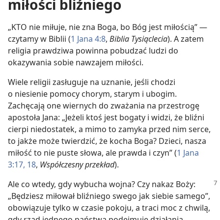
miłości bliźniego
„KTO nie miłuje, nie zna Boga, bo Bóg jest miłością” —
czytamy w Biblii (
1 Jana 4:8
,
Biblia Tysiąclecia
). A zatem
religia prawdziwa powinna pobudzać ludzi do
okazywania sobie nawzajem miłości.
Wiele religii zasługuje na uznanie, jeśli chodzi
o niesienie pomocy chorym, starym i ubogim.
Zachęcają one wiernych do zważania na przestrogę
apostoła Jana: „Jeżeli ktoś jest bogaty i widzi, że bliźni
cierpi niedostatek, a mimo to zamyka przed nim serce,
to jakże może twierdzić, że kocha Boga? Dzieci, nasza
miłość to nie puste słowa, ale prawda i czyn” (
1 Jana
3:17, 18
,
Współczesny przekład
).
Ale co wtedy, gdy wybucha wojna? Czy nakaz Boży:
„Będziesz miłował bliźniego swego jak siebie samego”,
obowiązuje tylko w czasie pokoju, a traci moc z chwilą,
gdy rząd jednego państwa podejmuje działania