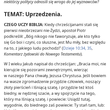
niektórzy politycy odnosili się wrogo do jej wyznawców?
TEMAT: Uprzedzenia.
CZEGO UCZY BIBLIA:
Kiedy chrześcijanami stali się
pierwsi nieobrzezani nie-Żydzi, apostoł Piotr
podkreślił: „Bóg nikogo nie faworyzuje, ale kto tylko
się Go boi i czyni, co słuszne, jest Mu miły, bez względu
na to, z jakiego ludu pochodzi” (
Dzieje 10:34, 35
,
Komentarz żydowski do Nowego Testamentu
)
.
W I wieku Jakub napisał do chrześcijan: „Bracia moi, nie
kierujcie się pozorami zewnętrznymi, wierząc
w naszego Pana chwały, Jezusa Chrystusa. Jeśli bowiem
na wasze zgromadzenie przyjdzie człowiek, noszący
złoty pierścień i lśniącą szatę, i przyjdzie też ktoś
biedny, w nędznej szacie, a wy spojrzycie na tego,
który ma lśniącą szatę, i powiecie: Usiądź tutaj,
wygodnie, do biednego zaś powiecie: Ty stań tam, lub: