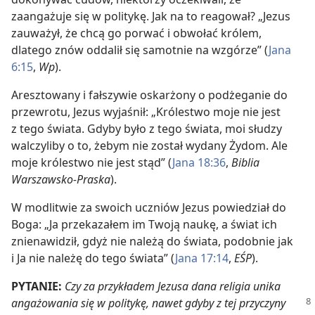
zaangażuje się w politykę. Jak na to reagował? „Jezus
zauważył, że chcą go porwać i obwołać królem,
dlatego znów oddalił się samotnie na wzgórze” (
Jana
6:15
,
Wp
).
Aresztowany i fałszywie oskarżony o podżeganie do
przewrotu, Jezus wyjaśnił: „Królestwo moje nie jest
z tego świata. Gdyby było z tego świata, moi słudzy
walczyliby o to, żebym nie został wydany Żydom. Ale
moje królestwo nie jest stąd” (
Jana 18:36
,
Biblia
Warszawsko-Praska
).
W modlitwie za swoich uczniów Jezus powiedział do
Boga: „Ja przekazałem im Twoją naukę, a świat ich
znienawidził, gdyż nie należą do świata, podobnie jak
i Ja nie należę do tego świata” (
Jana 17:14
,
EŚP
).
PYTANIE:
Czy za przykładem Jezusa dana religia unika
angażowania się w politykę, nawet
gdyby z tej przyczyny