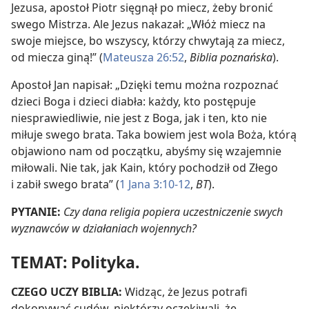
Jezusa, apostoł Piotr sięgnął po miecz, żeby bronić
swego Mistrza. Ale Jezus nakazał: „Włóż miecz na
swoje miejsce, bo wszyscy, którzy chwytają za miecz,
od miecza giną!” (
Mateusza 26:52
,
Biblia poznańska
).
Apostoł Jan napisał: „Dzięki temu można rozpoznać
dzieci Boga i dzieci diabła: każdy, kto postępuje
niesprawiedliwie, nie jest z Boga, jak i ten, kto nie
miłuje swego brata. Taka bowiem jest wola Boża, którą
objawiono nam od początku, abyśmy się wzajemnie
miłowali. Nie tak, jak Kain, który pochodził od Złego
i zabił swego brata” (
1 Jana 3:10-12
,
BT
).
PYTANIE:
Czy dana religia popiera uczestniczenie swych
wyznawców w działaniach wojennych?
TEMAT: Polityka.
CZEGO UCZY BIBLIA:
Widząc, że Jezus potrafi
dokonywać cudów, niektórzy oczekiwali, że