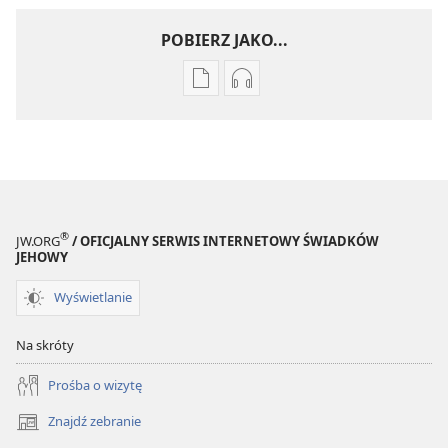
POBIERZ JAKO...
Ustawienia
Ustawienia
pobierania
pobierania
publikacji
nagrań
elektronicznych
audio
STRAŻNICA
STRAŻNICA
Sierpień 2009
Sierpień 2009
®
JW.ORG
/ OFICJALNY SERWIS INTERNETOWY ŚWIADKÓW
JEHOWY
Wyświetlanie
Na skróty
Prośba o wizytę
Znajdź zebranie
(opens