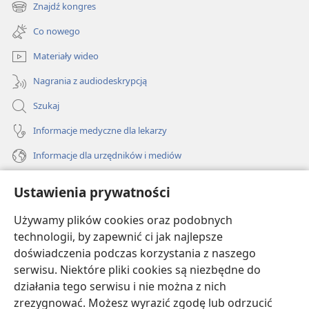
new
Znajdź kongres
(opens
window)
new
Co nowego
window)
Materiały wideo
Nagrania z audiodeskrypcją
Szukaj
Informacje medyczne dla lekarzy
Informacje dla urzędników i mediów
Pomoc
Ustawienia prywatności
Darowizny
Używamy plików cookies oraz podobnych
(opens
new
technologii, by zapewnić ci jak najlepsze
window)
doświadczenia podczas korzystania z naszego
BIBLIOTEKA INTERNETOWA Strażnicy
(opens
serwisu. Niektóre pliki cookies są niezbędne do
new
®
JW Hub
działania tego serwisu i nie można z nich
window)
(opens
zrezygnować. Możesz wyrazić zgodę lub odrzucić
new