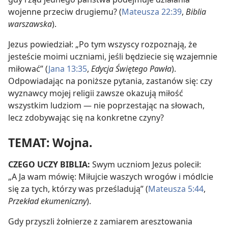
wojenne przeciw drugiemu? (
Mateusza 22:39
,
Biblia
warszawska
).
Jezus powiedział: „Po tym wszyscy rozpoznają, że
jesteście moimi uczniami, jeśli będziecie się wzajemnie
miłować” (
Jana 13:35
,
Edycja Świętego Pawła
).
Odpowiadając na poniższe pytania, zastanów się: czy
wyznawcy mojej religii zawsze okazują miłość
wszystkim ludziom — nie poprzestając na słowach,
lecz zdobywając się na konkretne czyny?
TEMAT: Wojna.
CZEGO UCZY BIBLIA:
Swym uczniom Jezus polecił:
„A Ja wam mówię: Miłujcie waszych wrogów i módlcie
się za tych, którzy was prześladują” (
Mateusza 5:44
,
Przekład ekumeniczny
).
Gdy przyszli żołnierze z zamiarem aresztowania