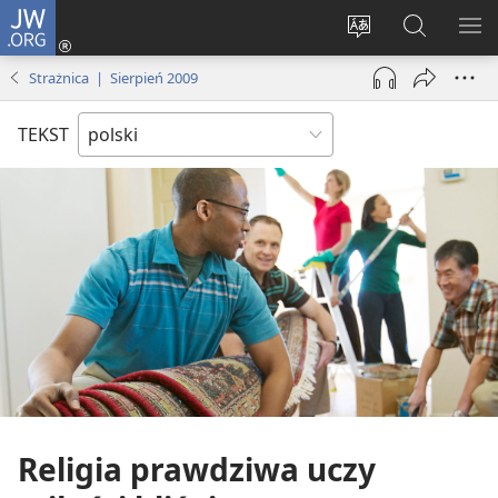
JW.ORG
Logowanie
(opens
Wybór
Szukaj
PO
new
języka
na
ME
Strażnica | Sierpień 2009
window)
JW.ORG
TEKST
Religia prawdziwa uczy