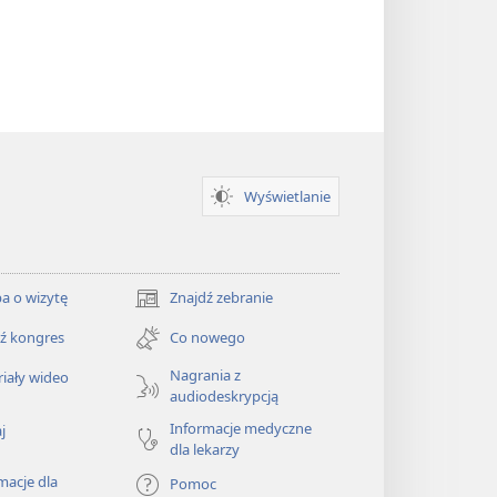
Wyświetlanie
a o wizytę
Znajdź zebranie
(opens
new
ź kongres
Co nowego
window)
Nagrania z
iały wideo
audiodeskrypcją
Informacje medyczne
j
dla lekarzy
macje dla
Pomoc