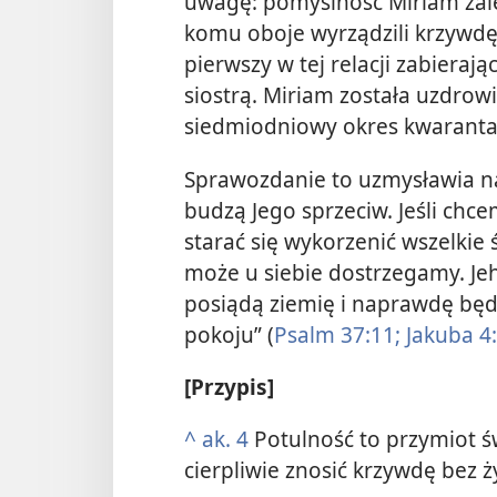
uwagę: pomyślność Miriam zale
komu oboje wyrządzili krzywdę!
pierwszy w tej relacji zabierają
siostrą. Miriam została uzdrow
siedmiodniowy okres kwaranta
Sprawozdanie to uzmysławia nam
budzą Jego sprzeciw. Jeśli chce
starać się wykorzenić wszelkie 
może u siebie dostrzegamy. Je
posiądą ziemię i naprawdę będą
pokoju” (
Psalm 37:11;
Jakuba 4
[Przypis]
^
ak. 4
Potulność to przymiot ś
cierpliwie znosić krzywdę bez 