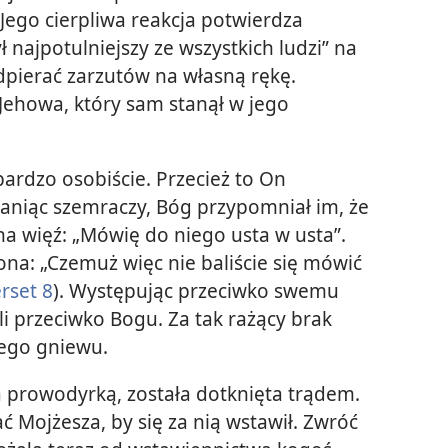
 Jego cierpliwa reakcja potwierdza
ł najpotulniejszy ze wszystkich ludzi” na
odpierać zarzutów na własną rękę.
Jehowa, który sam stanął w jego
ardzo osobiście. Przecież to On
niąc szemraczy, Bóg przypomniał im, że
a więź: „Mówię do niego usta w usta”.
ona: „Czemuż więc nie baliście się mówić
rset 8
). Występując przeciwko swemu
li przeciwko Bogu. Za tak rażący brak
Jego gniewu.
a prowodyrką, została dotknięta trądem.
ć Mojżesza, by się za nią wstawił. Zwróć