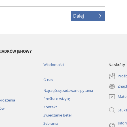
Dalej
ŚWIADKÓW JEHOWY
Wiadomości
Na skróty
Prośb
O nas
Znajd
(opens
Najczęściej zadawane pytania
new
Mater
Prośba o wizytę
window)
proszenia
Kontakt
łów
Szuka
Zwiedzanie Betel
Infor
Zebrania
a