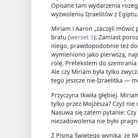
Opisane tam wydarzenia rozegr
wyzwoleniu Izraelitów z Egiptu
Miriam i Aaron „zaczęli mówi
bratu (
werset 1
). Zamiast poro
niego, prawdopodobnie też do
wymieniono jako pierwszą, naj
rolę. Pretekstem do szemrania b
Ale czy Miriam była tylko zwyc
tego jeszcze nie-Izraelitka — m
Przyczyna tkwiła głębiej. Miria
tylko przez Mojżesza? Czyż nie 
Nasuwa się zatem pytanie: C
niezadowolenia nie było pragni
Z Pisma Świętego wynika, że M