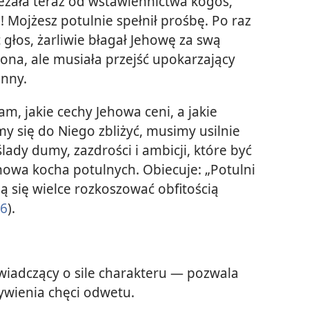
żała teraz od wstawiennictwa kogoś,
 Mojżesz potulnie spełnił prośbę. Po raz
c głos, żarliwie błagał Jehowę za swą
iona, ale musiała przejść upokarzający
nny.
, jakie cechy Jehowa ceni, a jakie
my się do Niego zbliżyć, musimy usilnie
ślady dumy, zazdrości i ambicji, które być
howa kocha potulnych. Obiecuje: „Potulni
 się wielce rozkoszować obfitością
:6
).
wiadczący o sile charakteru — pozwala
żywienia chęci odwetu.