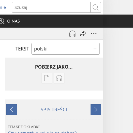
nie
ns
Szukaj
O NAS
dow)
TEKST
POBIERZ JAKO...
Ustawienia
Ustawienia
pobierania
pobierania
publikacji
nagrań
elektronicznych
audio
SPIS TREŚCI
STRAŻNICA
STRAŻNICA
Wstecz
Dalej
Sierpień 2009
Sierpień 2009
TEMAT Z OKŁADKI