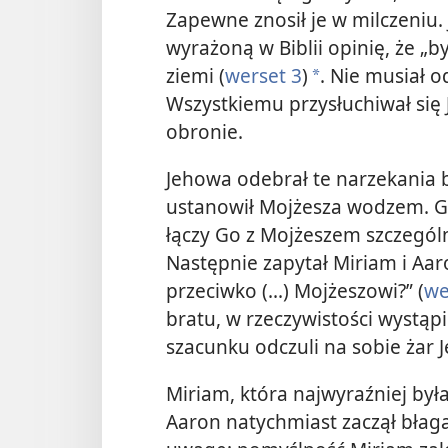
Zapewne znosił je w milczeniu.
wyrażoną w Biblii opinię, że „by
ziemi (
werset 3
)
. Nie musiał 
*
Wszystkiemu przysłuchiwał się 
obronie.
Jehowa odebrał te narzekania b
ustanowił Mojżesza wodzem. Ga
łączy Go z Mojżeszem szczególn
Następnie zapytał Miriam i Aar
przeciwko (...) Mojżeszowi?” (
we
bratu, w rzeczywistości wystąpi
szacunku odczuli na sobie żar 
Miriam, która najwyraźniej był
Aaron natychmiast zaczął błaga