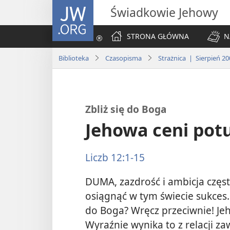
JW.ORG
Świadkowie Jehowy
STRONA GŁÓWNA
N
Biblioteka
Czasopisma
Strażnica | Sierpień 20
Zbliż się do Boga
Jehowa ceni pot
Liczb 12:1-15
DUMA, zazdrość i ambicja częst
osiągnąć w tym świecie sukces.
do Boga? Wręcz przeciwnie! Jeh
Wyraźnie wynika to z relacji z