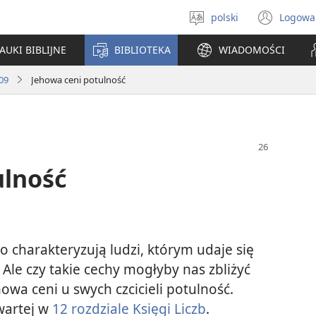
polski
Logowa
Wybór
(ope
języka
new
AUKI BIBLIJNE
BIBLIOTEKA
WIADOMOŚCI
win
09
Jehowa ceni potulność
ulność
o charakteryzują ludzi, którym udaje się
 Ale czy takie cechy mogłyby nas zbliżyć
owa ceni u swych czcicieli potulność.
awartej w
12 rozdziale Księgi Liczb
.