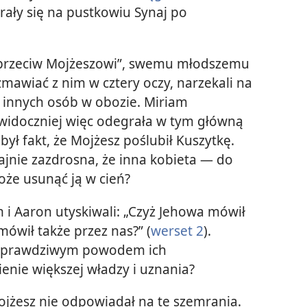
ały się na pustkowiu Synaj po
.
ć przeciw Mojżeszowi”, swemu młodszemu
zmawiać z nim w cztery oczy, narzekali na
 innych osób w obozie. Miriam
widoczniej więc odegrała w tym główną
ył fakt, że Mojżesz poślubił Kuszytkę.
zajnie zazdrosna, że inna kobieta — do
oże usunąć ją w cień?
m i Aaron utyskiwali: „Czyż Jehowa mówił
mówił także przez nas?” (
werset 2
).
zy prawdziwym powodem ich
enie większej władzy i uznania?
ojżesz nie odpowiadał na te szemrania.