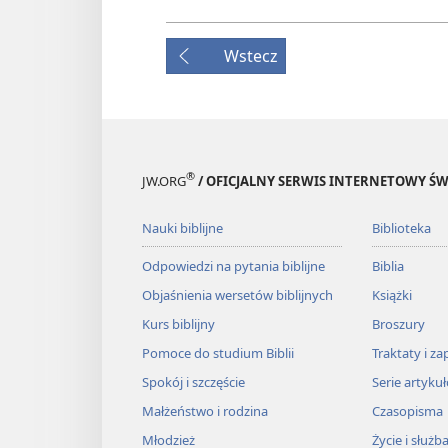
Wstecz
®
JW.ORG
/ OFICJALNY SERWIS INTERNETOWY 
Nauki biblijne
Biblioteka
Odpowiedzi na pytania biblijne
Biblia
Objaśnienia wersetów biblijnych
Książki
Kurs biblijny
Broszury
Pomoce do studium Biblii
Traktaty i za
Spokój i szczęście
Serie artyku
Małżeństwo i rodzina
Czasopisma
Młodzież
Życie i służb