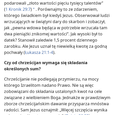
podarowali „złoto wartości pięciu tysięcy talentów”
(
1 Kronik 29:7
)
. Porównajmy to ze zdarzeniem,
*
którego świadkiem był kiedyś Jezus. Obserwował ludzi
wrzucających w świątyni dary do skarbon i zobaczył,
jak „pewna wdowa będąca w potrzebie wrzucała tam
dwa pieniążki znikomej wartości”. Jak wysoki był to
datek? Stanowił zaledwie 1,5 procent dziennego
zarobku. Ale Jezus uznał tę niewielką kwotę za godną
pochwały (
Łukasza 21:1-4
).
Czy od chrześcijan wymaga się składania
określonych sum?
Chrześcijanie nie podlegają przymierzu, na mocy
którego Izraelitom nadano Prawo. Nie są więc
zobowiązani do składania ustalonych kwot na cele
związane z wielbieniem Boga. Jednakże w prawdziwym
zborze chrześcijańskim dawanie przysparza mnóstwa
radości. Sam Jezus oznajmił: „Więcej szczęścia wynika