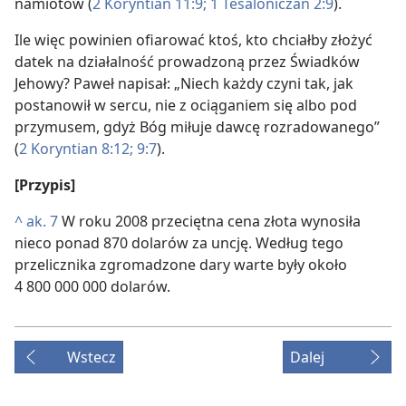
namiotów (
2 Koryntian 11:9;
1 Tesaloniczan 2:9
).
Ile więc powinien ofiarować ktoś, kto chciałby złożyć
datek na działalność prowadzoną przez Świadków
Jehowy? Paweł napisał: „Niech każdy czyni tak, jak
postanowił w sercu, nie z ociąganiem się albo pod
przymusem, gdyż Bóg miłuje dawcę rozradowanego”
(
2 Koryntian 8:12;
9:7
).
[Przypis]
^
ak. 7
W roku 2008 przeciętna cena złota wynosiła
nieco ponad 870 dolarów za uncję. Według tego
przelicznika zgromadzone dary warte były około
4 800 000 000 dolarów.
Wstecz
Dalej