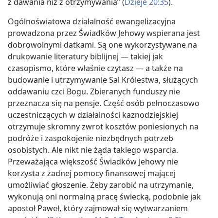
z dawania niż z otrzymywania” (
Dzieje 20:35
).
Ogólnoświatowa działalność ewangelizacyjna
prowadzona przez Świadków Jehowy wspierana jest
dobrowolnymi datkami. Są one wykorzystywane na
drukowanie literatury biblijnej — takiej jak
czasopismo, które właśnie czytasz — a także na
budowanie i utrzymywanie Sal Królestwa, służących
oddawaniu czci Bogu. Zbieranych funduszy nie
przeznacza się na pensje. Część osób pełnoczasowo
uczestniczących w działalności kaznodziejskiej
otrzymuje skromny zwrot kosztów poniesionych na
podróże i zaspokojenie niezbędnych potrzeb
osobistych. Ale nikt nie żąda takiego wsparcia.
Przeważająca większość Świadków Jehowy nie
korzysta z żadnej pomocy finansowej mającej
umożliwiać głoszenie. Żeby zarobić na utrzymanie,
wykonują oni normalną pracę świecką, podobnie jak
apostoł Paweł, który zajmował się wytwarzaniem