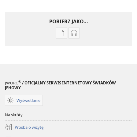
POBIERZ JAKO...
Ustawienia
Ustawienia
pobierania
pobierania
publikacji
nagrań
elektronicznych
audio
STRAŻNICA
STRAŻNICA
Sierpień 2009
Sierpień 2009
®
JW.ORG
/ OFICJALNY SERWIS INTERNETOWY ŚWIADKÓW
JEHOWY
Wyświetlanie
Na skróty
Prośba o wizytę