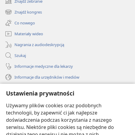
Znajdź zebranie
(opens
new
Znajdź kongres
(opens
window)
new
Co nowego
window)
Materiały wideo
Nagrania z audiodeskrypcją
Szukaj
Informacje medyczne dla lekarzy
Informacje dla urzędników i mediów
Pomoc
Ustawienia prywatności
Darowizny
Używamy plików cookies oraz podobnych
(opens
new
technologii, by zapewnić ci jak najlepsze
window)
doświadczenia podczas korzystania z naszego
BIBLIOTEKA INTERNETOWA Strażnicy
(opens
serwisu. Niektóre pliki cookies są niezbędne do
new
®
JW Hub
działania tego serwisu i nie można z nich
window)