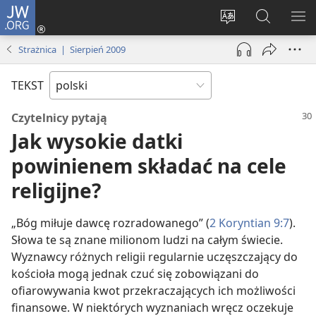
JW.ORG
Logowanie
(opens
Wybór
Szukaj
PO
new
języka
na
ME
Strażnica | Sierpień 2009
window)
JW.ORG
TEKST
Czytelnicy pytają
Jak wysokie datki
powinienem składać na cele
religijne?
„Bóg miłuje dawcę rozradowanego” (
2 Koryntian 9:7
).
Słowa te są znane milionom ludzi na całym świecie.
Wyznawcy różnych religii regularnie uczęszczający do
kościoła mogą jednak czuć się zobowiązani do
ofiarowywania kwot przekraczających ich możliwości
finansowe. W niektórych wyznaniach wręcz oczekuje