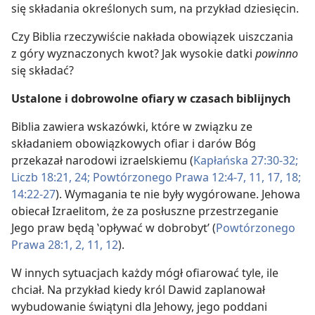
się składania określonych sum, na przykład dziesięcin.
Czy Biblia rzeczywiście nakłada obowiązek uiszczania
z góry wyznaczonych kwot? Jak wysokie datki
powinno
się składać?
Ustalone i dobrowolne ofiary w czasach biblijnych
Biblia zawiera wskazówki, które w związku ze
składaniem obowiązkowych ofiar i darów Bóg
przekazał narodowi izraelskiemu (
Kapłańska 27:30-32;
Liczb 18:21,
24;
Powtórzonego Prawa 12:4-7,
11,
17, 18;
14:22-27
). Wymagania te nie były wygórowane. Jehowa
obiecał Izraelitom, że za posłuszne przestrzeganie
Jego praw będą ‛opływać w dobrobyt’ (
Powtórzonego
Prawa 28:1, 2,
11, 12
).
W innych sytuacjach każdy mógł ofiarować tyle, ile
chciał. Na przykład kiedy król Dawid zaplanował
wybudowanie świątyni dla Jehowy, jego poddani