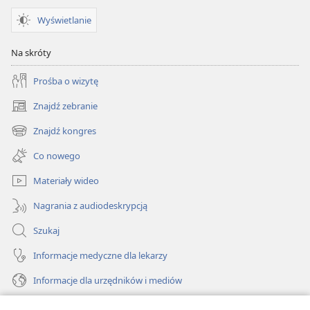
Wyświetlanie
Na skróty
Prośba o wizytę
Znajdź zebranie
(opens
new
Znajdź kongres
(opens
window)
new
Co nowego
window)
Materiały wideo
Nagrania z audiodeskrypcją
Szukaj
Informacje medyczne dla lekarzy
Informacje dla urzędników i mediów
Pomoc