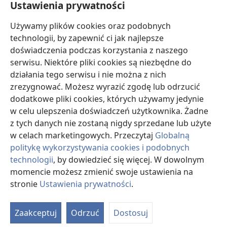
Ustawienia prywatności
Darowizny
Używamy plików cookies oraz podobnych
(opens
new
technologii, by zapewnić ci jak najlepsze
window)
doświadczenia podczas korzystania z naszego
BIBLIOTEKA INTERNETOWA Strażnicy
(opens
serwisu. Niektóre pliki cookies są niezbędne do
new
®
JW Hub
działania tego serwisu i nie można z nich
window)
(opens
zrezygnować. Możesz wyrazić zgodę lub odrzucić
new
®
JW Library
window)
dodatkowe pliki cookies, których używamy jedynie
w celu ulepszenia doświadczeń użytkownika. Żadne
Watchtower Library
z tych danych nie zostaną nigdy sprzedane lub użyte
w celach marketingowych. Przeczytaj
Globalną
politykę wykorzystywania cookies i podobnych
technologii
, by dowiedzieć się więcej. W dowolnym
Copyright
© 2026 Watch Tower Bible and Tract Society of Pennsylvania.
momencie możesz zmienić swoje ustawienia na
WARUNKI UŻYTKOWANIA
|
POLITYKA PRYWATNOŚCI
|
USTAWIENIA
stronie
Ustawienia prywatności
.
S
PRYWATNOŚCI
Ta
Zaakceptuj
Odrzuć
Dostosuj
of
Co