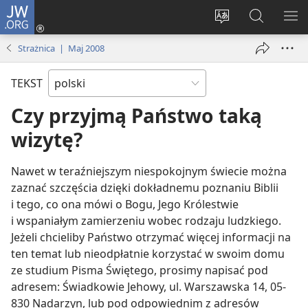
JW.ORG
Logowanie
(opens
Wybór
Szukaj
PO
new
języka
na
ME
Strażnica | Maj 2008
window)
JW.ORG
TEKST
Czy przyjmą Państwo taką
wizytę?
Nawet w teraźniejszym niespokojnym świecie można
zaznać szczęścia dzięki dokładnemu poznaniu Biblii
i tego, co ona mówi o Bogu, Jego Królestwie
i wspaniałym zamierzeniu wobec rodzaju ludzkiego.
Jeżeli chcieliby Państwo otrzymać więcej informacji na
ten temat lub nieodpłatnie korzystać w swoim domu
ze studium Pisma Świętego, prosimy napisać pod
adresem: Świadkowie Jehowy, ul. Warszawska 14, 05-
830 Nadarzyn, lub pod odpowiednim z adresów