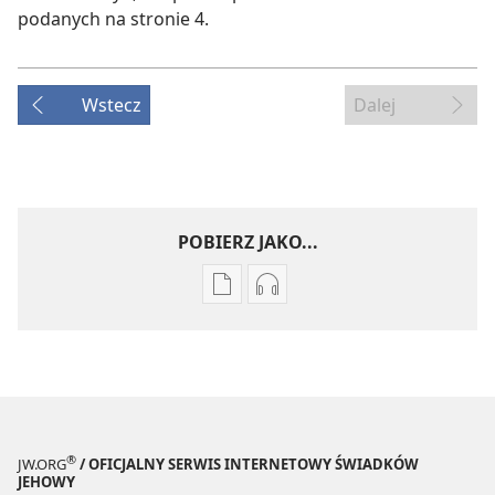
podanych na stronie 4.
Wstecz
Dalej
POBIERZ JAKO...
Ustawienia
Ustawienia
pobierania
pobierania
publikacji
nagrań
elektronicznych
audio
STRAŻNICA
STRAŻNICA
Maj 2008
Maj 2008
®
JW.ORG
/ OFICJALNY SERWIS INTERNETOWY ŚWIADKÓW
JEHOWY