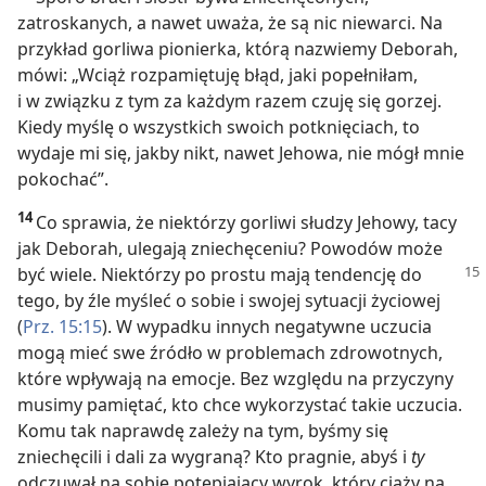
zatroskanych, a nawet uważa, że są nic niewarci. Na
przykład gorliwa pionierka, którą nazwiemy Deborah,
mówi: „Wciąż rozpamiętuję błąd, jaki popełniłam,
i w związku z tym za każdym razem czuję się gorzej.
Kiedy myślę o wszystkich swoich potknięciach, to
wydaje mi się, jakby nikt, nawet Jehowa, nie mógł mnie
pokochać”.
14
Co sprawia, że niektórzy gorliwi słudzy Jehowy, tacy
jak Deborah, ulegają zniechęceniu? Powodów może
być wiele.
Niektórzy po prostu mają tendencję do
tego, by źle myśleć o sobie i swojej sytuacji życiowej
(
Prz. 15:15
). W wypadku innych negatywne uczucia
mogą mieć swe źródło w problemach zdrowotnych,
które wpływają na emocje. Bez względu na przyczyny
musimy pamiętać, kto chce wykorzystać takie uczucia.
Komu tak naprawdę zależy na tym, byśmy się
zniechęcili i dali za wygraną? Kto pragnie, abyś i
ty
odczuwał na sobie potępiający wyrok, który ciąży na