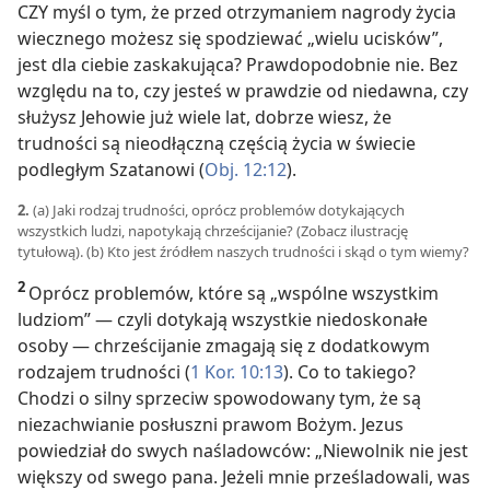
CZY myśl o tym, że przed otrzymaniem nagrody życia
wiecznego możesz się spodziewać „wielu ucisków”,
jest dla ciebie zaskakująca? Prawdopodobnie nie. Bez
względu na to, czy jesteś w prawdzie od niedawna, czy
służysz Jehowie już wiele lat, dobrze wiesz, że
trudności są nieodłączną częścią życia w świecie
podległym Szatanowi (
Obj. 12:12
).
2.
(a) Jaki rodzaj trudności, oprócz problemów dotykających
wszystkich ludzi, napotykają chrześcijanie? (Zobacz ilustrację
tytułową). (b) Kto jest źródłem naszych trudności i skąd o tym wiemy?
2
Oprócz problemów, które są „wspólne wszystkim
ludziom” — czyli dotykają wszystkie niedoskonałe
osoby — chrześcijanie zmagają się z dodatkowym
rodzajem trudności (
1 Kor. 10:13
). Co to takiego?
Chodzi o silny sprzeciw spowodowany tym, że są
niezachwianie posłuszni prawom Bożym. Jezus
powiedział do swych naśladowców: „Niewolnik nie jest
większy od swego pana. Jeżeli mnie prześladowali, was