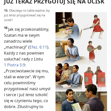
JUŻ TERAZ PRZYGOTUJ SIĘ NA UCISK
16.
Dlaczego to takie ważne, by
już
teraz
przygotować się na
ucisk?
16
Jak się przekonaliśmy,
Szatan ma w swym
zanadrzu wiele
„machinacji” (
Efez. 6:11
).
Każdy z nas powinien
usłuchać rady z Listu
1 Piotra 5:9
:
„Przeciwstawcie się mu,
stali w wierze”. W tym
celu powinniśmy
przygotować nasz umysł
i serce i już
teraz
szkolić
się w czynieniu tego, co
dobre. Zilustrujmy to