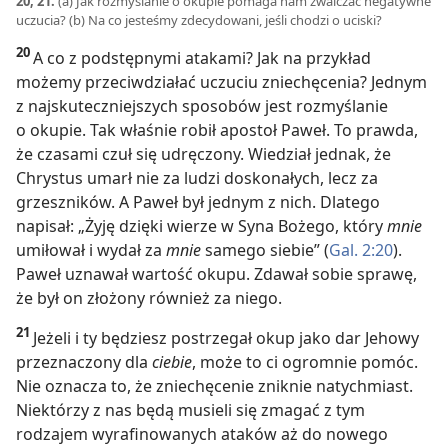
20, 21.
(a) Jak rozmyślanie o okupie pomaga nam zwalczać negatywne
uczucia? (b) Na co jesteśmy zdecydowani, jeśli chodzi o uciski?
20
A co z podstępnymi atakami? Jak na przykład
możemy przeciwdziałać uczuciu zniechęcenia? Jednym
z najskuteczniejszych sposobów jest rozmyślanie
o okupie. Tak właśnie robił apostoł Paweł. To prawda,
że czasami czuł się udręczony. Wiedział jednak, że
Chrystus umarł nie za ludzi doskonałych, lecz za
grzeszników. A Paweł był jednym z nich. Dlatego
napisał: „Żyję dzięki wierze w Syna Bożego, który
mnie
umiłował i wydał za
mnie
samego siebie” (
Gal. 2:20
).
Paweł uznawał wartość okupu. Zdawał sobie sprawę,
że był on złożony również za niego.
21
Jeżeli i ty będziesz postrzegał okup jako dar Jehowy
przeznaczony dla
ciebie
, może to ci ogromnie pomóc.
Nie oznacza to, że zniechęcenie zniknie natychmiast.
Niektórzy z nas będą musieli się zmagać z tym
rodzajem wyrafinowanych ataków aż do nowego