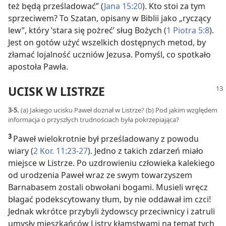
też będą prześladować” (
Jana 15:20
). Kto stoi za tym
sprzeciwem? To Szatan, opisany w Biblii jako „ryczący
lew”, który ‛stara się pożreć’ sług Bożych (
1 Piotra 5:8
).
Jest on gotów użyć wszelkich dostępnych metod, by
złamać lojalność uczniów Jezusa. Pomyśl, co spotkało
apostoła Pawła.
UCISK W LISTRZE
3-5.
(a) Jakiego ucisku Paweł doznał w Listrze? (b) Pod jakim względem
informacja o przyszłych trudnościach była pokrzepiająca?
3
Paweł wielokrotnie był prześladowany z powodu
wiary (
2 Kor. 11:23-27
). Jedno z takich zdarzeń miało
miejsce w Listrze. Po uzdrowieniu człowieka kalekiego
od urodzenia Paweł wraz ze swym towarzyszem
Barnabasem zostali obwołani bogami. Musieli wręcz
błagać podekscytowany tłum, by nie oddawał im czci!
Jednak wkrótce przybyli żydowscy przeciwnicy i zatruli
umysły mieszkańców Listry kłamstwami na temat tych