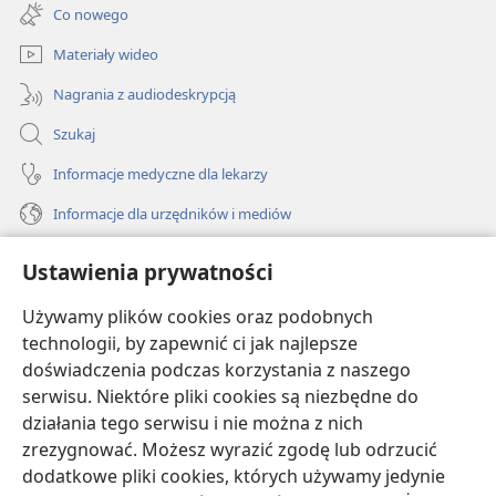
new
Co nowego
window)
Materiały wideo
Nagrania z audiodeskrypcją
Szukaj
Informacje medyczne dla lekarzy
Informacje dla urzędników i mediów
Pomoc
Ustawienia prywatności
Darowizny
Używamy plików cookies oraz podobnych
(opens
new
technologii, by zapewnić ci jak najlepsze
window)
doświadczenia podczas korzystania z naszego
BIBLIOTEKA INTERNETOWA Strażnicy
(opens
serwisu. Niektóre pliki cookies są niezbędne do
new
®
JW Hub
działania tego serwisu i nie można z nich
window)
(opens
zrezygnować. Możesz wyrazić zgodę lub odrzucić
new
®
JW Library
window)
dodatkowe pliki cookies, których używamy jedynie