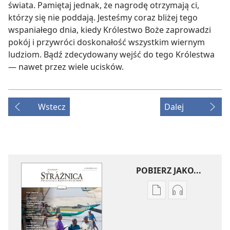
świata. Pamiętaj jednak, że nagrodę otrzymają ci,
którzy się nie poddają. Jesteśmy coraz bliżej tego
wspaniałego dnia, kiedy Królestwo Boże zaprowadzi
pokój i przywróci doskonałość wszystkim wiernym
ludziom. Bądź zdecydowany wejść do tego Królestwa
— nawet przez wiele ucisków.
Wstecz
Dalej
POBIERZ JAKO...
Ustawienia
Ustawienia
pobierania
pobierania
publikacji
nagrań