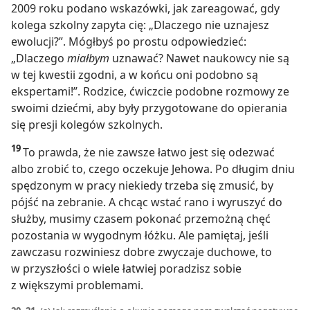
2009 roku podano wskazówki, jak zareagować, gdy
kolega szkolny zapyta cię: „Dlaczego nie uznajesz
ewolucji?”. Mógłbyś po prostu odpowiedzieć:
„Dlaczego
miałbym
uznawać? Nawet naukowcy nie są
w tej kwestii zgodni, a w końcu oni podobno są
ekspertami!”. Rodzice, ćwiczcie podobne rozmowy ze
swoimi dziećmi, aby były przygotowane do opierania
się presji kolegów szkolnych.
19
To prawda, że nie zawsze łatwo jest się odezwać
albo zrobić to, czego oczekuje Jehowa. Po długim dniu
spędzonym w pracy niekiedy trzeba się zmusić, by
pójść na zebranie. A chcąc wstać rano i wyruszyć do
służby, musimy czasem pokonać przemożną chęć
pozostania w wygodnym łóżku. Ale pamiętaj, jeśli
zawczasu rozwiniesz dobre zwyczaje duchowe, to
w przyszłości o wiele łatwiej poradzisz sobie
z większymi problemami.