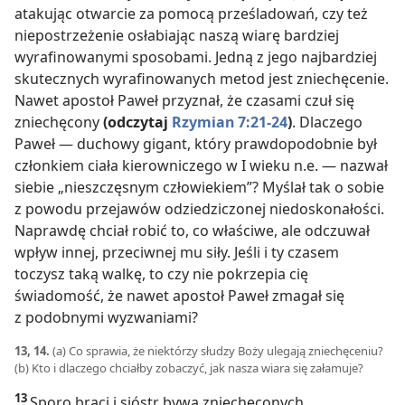
atakując otwarcie za pomocą prześladowań, czy też
niepostrzeżenie osłabiając naszą wiarę bardziej
wyrafinowanymi sposobami. Jedną z jego najbardziej
skutecznych wyrafinowanych metod jest zniechęcenie.
Nawet apostoł Paweł przyznał, że czasami czuł się
zniechęcony
(odczytaj
Rzymian 7:21-24
)
. Dlaczego
Paweł — duchowy gigant, który prawdopodobnie był
członkiem ciała kierowniczego w I wieku n.e. — nazwał
siebie „nieszczęsnym człowiekiem”? Myślał tak o sobie
z powodu przejawów odziedziczonej niedoskonałości.
Naprawdę chciał robić to, co właściwe, ale odczuwał
wpływ innej, przeciwnej mu siły. Jeśli i ty czasem
toczysz taką walkę, to czy nie pokrzepia cię
świadomość, że nawet apostoł Paweł zmagał się
z podobnymi wyzwaniami?
13, 14.
(a) Co sprawia, że niektórzy słudzy Boży ulegają zniechęceniu?
(b) Kto i dlaczego chciałby zobaczyć, jak nasza wiara się załamuje?
13
Sporo braci i sióstr bywa zniechęconych,