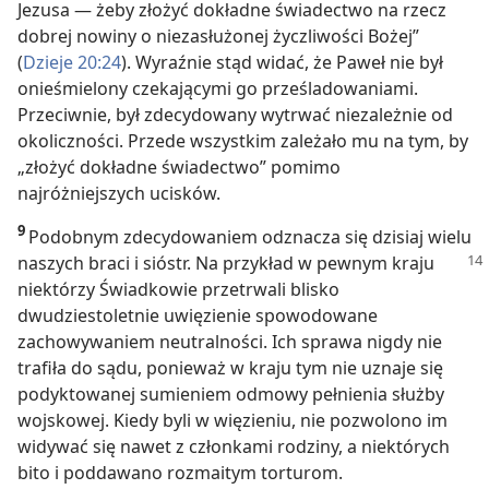
Jezusa — żeby złożyć dokładne świadectwo na rzecz
dobrej nowiny o niezasłużonej życzliwości Bożej”
(
Dzieje 20:24
). Wyraźnie stąd widać, że Paweł nie był
onieśmielony czekającymi go prześladowaniami.
Przeciwnie, był zdecydowany wytrwać niezależnie od
okoliczności. Przede wszystkim zależało mu na tym, by
„złożyć dokładne świadectwo” pomimo
najróżniejszych ucisków.
9
Podobnym zdecydowaniem odznacza się dzisiaj wielu
naszych braci i sióstr.
Na przykład w pewnym kraju
niektórzy Świadkowie przetrwali blisko
dwudziestoletnie uwięzienie spowodowane
zachowywaniem neutralności. Ich sprawa nigdy nie
trafiła do sądu, ponieważ w kraju tym nie uznaje się
podyktowanej sumieniem odmowy pełnienia służby
wojskowej. Kiedy byli w więzieniu, nie pozwolono im
widywać się nawet z członkami rodziny, a niektórych
bito i poddawano rozmaitym torturom.