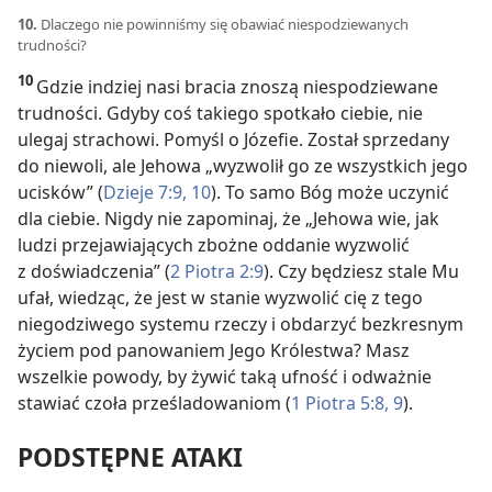
10.
Dlaczego nie powinniśmy się obawiać niespodziewanych
trudności?
10
Gdzie indziej nasi bracia znoszą niespodziewane
trudności. Gdyby coś takiego spotkało ciebie, nie
ulegaj strachowi. Pomyśl o Józefie. Został sprzedany
do niewoli, ale Jehowa „wyzwolił go ze wszystkich jego
ucisków” (
Dzieje 7:9, 10
). To samo Bóg może uczynić
dla ciebie. Nigdy nie zapominaj, że „Jehowa wie, jak
ludzi przejawiających zbożne oddanie wyzwolić
z doświadczenia” (
2 Piotra 2:9
). Czy będziesz stale Mu
ufał, wiedząc, że jest w stanie wyzwolić cię z tego
niegodziwego systemu rzeczy i obdarzyć bezkresnym
życiem pod panowaniem Jego Królestwa? Masz
wszelkie powody, by żywić taką ufność i odważnie
stawiać czoła prześladowaniom (
1 Piotra 5:8, 9
).
PODSTĘPNE ATAKI