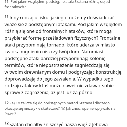
11.
Pod jakim względem podstępne ataki Szatana różnią się od
frontalnych?
11
Inny rodzaj ucisku, jakiego możemy doświadczać,
wiąże się z podstępnymi atakami. Pod jakim względem
różnią się one od frontalnych ataków, które mogą
przybierać formę prześladowań fizycznych? Frontalne
ataki przypominają tornado, które uderza w miasto
i w oka mgnieniu niszczy twój dom. Natomiast
podstępne ataki bardziej przypominają kolonię
termitów, które niepostrzeżenie zagnieżdżają się
w twoim drewnianym domu i podgryzając konstrukcję,
doprowadzają do jego zawalenia. W wypadku tego
rodzaju ataków ktoś może nawet nie zdawać sobie
sprawy z zagrożenia, aż jest już za późno.
12.
(a) Co zalicza się do podstępnych metod Szatana i dlaczego
okazuje się niezwykle skuteczne? (b) Jak zniechęcenie wpływało na
Pawła?
12
Szatan chciałby zniszczyć naszą więź z Jehową —