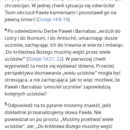
chrześcijan. W jednej chwili sytuacja się odwróciła!
Tłum obrzucił Pawła kamieniami i pozostawił go na
pewną śmierć (
Dzieje 14:8-19
).
4
Po odwiedzeniu Derbe Paweł i Barnabas „wrócili do
Listry i do Ikonium, i do Antiochii, umacniając dusze
uczniów, zachęcając ich do trwania w wierze i mówiąc:
‚Do królestwa Bożego musimy wejść przez wiele
ucisków’” (
Dzieje 14:21, 22
). W pierwszej chwili
wypowiedź ta może się wydawać dziwna. Przecież
perspektywa doznawania „wielu ucisków” mogła być
stresująca, a nie zachęcająca. Jak to więc możliwe, że
Paweł i Barnabas ‛
umocnili
uczniów’ zapowiedzią
kolejnych ucisków?
5
Odpowiedź na to pytanie możemy znaleźć, jeśli
dokładnie przeanalizujemy słowa Pawła. Nie
powiedział on po prostu: „Musimy
przetrwać
wiele
ucisków”, ale: „
Do królestwa Bożego
musimy wejść