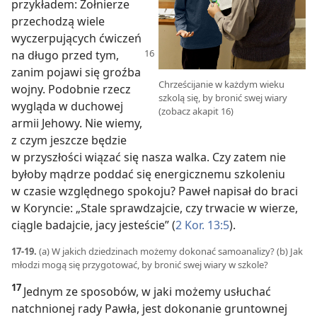
przykładem: Żołnierze
przechodzą wiele
wyczerpujących ćwiczeń
na długo przed tym,
zanim pojawi się groźba
Chrześcijanie w każdym wieku
wojny. Podobnie rzecz
szkolą się, by bronić swej wiary
wygląda w duchowej
(zobacz akapit 16)
armii Jehowy. Nie wiemy,
z czym jeszcze będzie
w przyszłości wiązać się nasza walka. Czy zatem nie
byłoby mądrze poddać się energicznemu szkoleniu
w czasie względnego spokoju? Paweł napisał do braci
w Koryncie: „Stale sprawdzajcie, czy trwacie w wierze,
ciągle badajcie, jacy jesteście” (
2 Kor. 13:5
).
17-19.
(a) W jakich dziedzinach możemy dokonać samoanalizy? (b) Jak
młodzi mogą się przygotować, by bronić swej wiary w szkole?
17
Jednym ze sposobów, w jaki możemy usłuchać
natchnionej rady Pawła, jest dokonanie gruntownej