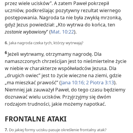
przez wiele ucisków”. A zatem Paweł pokrzepił
uczniów, podkreślając pozytywny rezultat wiernego
postępowania. Nagroda ta nie była zwykłą mrzonką,
gdyż Jezus powiedział: „Kto wytrwa do końca, ten
zostanie wybawiony
” (
Mat. 10:22
).
6.
Jaka nagroda czeka tych, którzy wytrwają?
6
Jeżeli wytrwamy, otrzymamy nagrodę. Dla
namaszczonych chrześcijan jest to nieśmiertelne życie
w niebie w charakterze współwładców Jezusa. Dla
„drugich owiec” jest to życie wieczne na ziemi, gdzie
„ma mieszkać prawość” (
Jana 10:16;
2 Piotra 3:13
).
Niemniej jak zauważył Paweł, do tego czasu będziemy
doznawać wielu ucisków. Przyjrzyjmy się dwóm
rodzajom trudności, jakie możemy napotkać.
FRONTALNE ATAKI
7.
Do jakiej formy ucisku pasuje określenie frontalny atak?