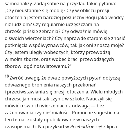
samoanalizy. Zadaj sobie na przykład takie pytania:
„Czy nieustannie się modlę? Czy w obliczu presji
otoczenia jestem bardziej posłuszny Bogu jako władcy
niż ludziom? Czy regularnie uczęszczam na
chrześcijańskie zebrania? Czy odważnie mówię
o swoich wierzeniach? Czy naprawdę staram się znosić
potknięcia współwyznawców, tak jak oni znoszą moje?
Czy jestem uległy wobec tych, którzy przewodzą
w moim zborze, oraz wobec braci przewodzących
zborowi ogólnoświatowemu?”.
18
Zwróć uwagę, że dwa z powyższych pytań dotyczą
odważnego bronienia naszych przekonań
i przeciwstawiania się presji otoczenia. Wielu młodych
chrześcijan musi tak czynić w szkole. Nauczyli się
mówić o swoich wierzeniach z odwagą — bez
zażenowania czy nieśmiałości. Pomocne sugestie na
ten temat zostały opublikowane w naszych
czasopismach. Na przykład w
Przebudźcie się!
z lipca