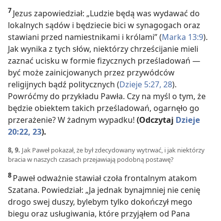
7
Jezus zapowiedział: „Ludzie będą was wydawać do
lokalnych sądów i będziecie bici w synagogach oraz
stawiani przed namiestnikami i królami” (
Marka 13:9
).
Jak wynika z tych słów, niektórzy chrześcijanie mieli
zaznać ucisku w formie fizycznych prześladowań —
być może zainicjowanych przez przywódców
religijnych bądź politycznych (
Dzieje 5:27, 28
).
Powróćmy do przykładu Pawła. Czy na myśl o tym, że
będzie obiektem takich prześladowań, ogarnęło go
przerażenie? W żadnym wypadku!
(Odczytaj
Dzieje
20:22, 23
).
8, 9.
Jak Paweł pokazał, że był zdecydowany wytrwać, i jak niektórzy
bracia w naszych czasach przejawiają podobną postawę?
8
Paweł odważnie stawiał czoła frontalnym atakom
Szatana. Powiedział: „Ja jednak bynajmniej nie cenię
drogo swej duszy, bylebym tylko dokończył mego
biegu oraz usługiwania, które przyjąłem od Pana