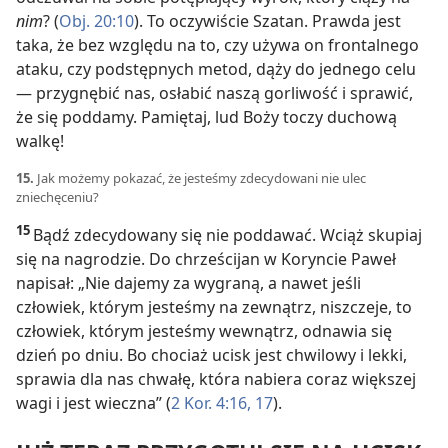
nim
? (
Obj. 20:10
). To oczywiście Szatan. Prawda jest
taka, że bez względu na to, czy używa on frontalnego
ataku, czy podstępnych metod, dąży do jednego celu
— przygnębić nas, osłabić naszą gorliwość i sprawić,
że się poddamy. Pamiętaj, lud Boży toczy duchową
walkę!
15.
Jak możemy pokazać, że jesteśmy zdecydowani nie ulec
zniechęceniu?
15
Bądź zdecydowany się nie poddawać. Wciąż skupiaj
się na nagrodzie. Do chrześcijan w Koryncie Paweł
napisał: „Nie dajemy za wygraną, a nawet jeśli
człowiek, którym jesteśmy na zewnątrz, niszczeje, to
człowiek, którym jesteśmy wewnątrz, odnawia się
dzień po dniu. Bo chociaż ucisk jest chwilowy i lekki,
sprawia dla nas chwałę, która nabiera coraz większej
wagi i jest wieczna” (
2 Kor. 4:16, 17
).