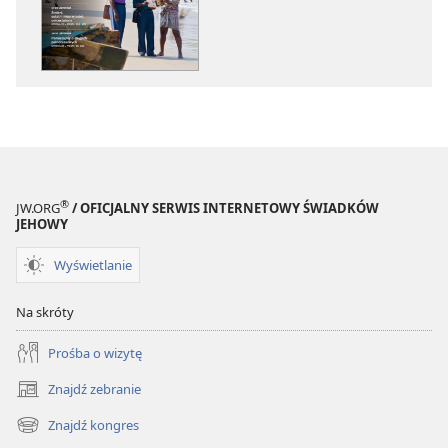
elektronicznych
audio
STRAŻNICA
STRAŻNICA
—
—
WYDANIE
WYDANIE
DO
DO
STUDIUM
STUDIUM
Wrzesień 2014
Wrzesień 201
®
JW.ORG
/ OFICJALNY SERWIS INTERNETOWY ŚWIADKÓW
JEHOWY
Wyświetlanie
Na skróty
Prośba o wizytę
Znajdź zebranie
(opens
new
Znajdź kongres
(opens
window)