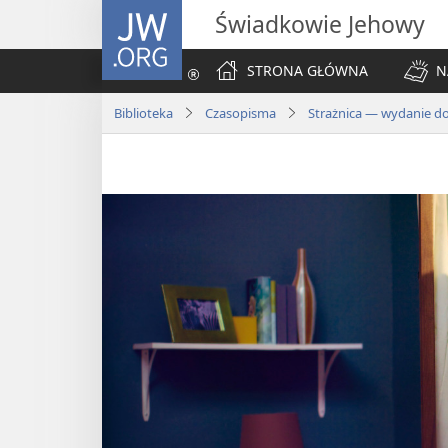
JW.ORG
Świadkowie Jehowy
STRONA GŁÓWNA
N
Biblioteka
Czasopisma
Strażnica — wydanie d