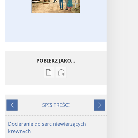
POBIERZ JAKO...
Ustawienia
Ustawienia
pobierania
pobierania
publikacji
nagrań
elektronicznych
audio
SPIS TREŚCI
STRAŻNICA
STRAŻNICA
Wstecz
Dalej
—
—
WYDANIE
WYDANIE
Docieranie do serc niewierzących
DO
DO
krewnych
STUDIUM
STUDIUM