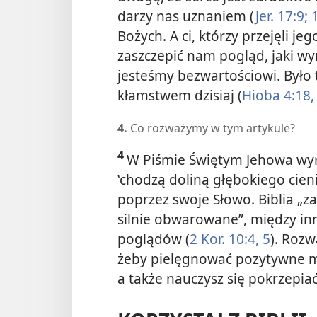
darzy nas uznaniem (
Jer. 17:9;
1
Bożych. A ci, którzy przejęli 
zaszczepić nam pogląd, jaki wyr
jesteśmy bezwartościowi. Było 
kłamstwem dzisiaj (
Hioba 4:18,
4.
Co rozważymy w tym artykule?
4
W Piśmie Świętym Jehowa wyra
‛chodzą doliną głębokiego cieni
poprzez swoje Słowo. Biblia „
silnie obwarowane”, między i
poglądów (
2 Kor. 10:4, 5
). Rozw
żeby pielęgnować pozytywne my
a także nauczysz się pokrzepiać