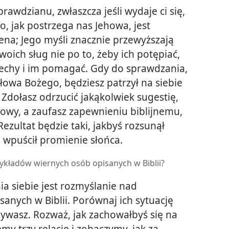
rawdzianu, zwłaszcza jeśli wydaje ci się,
o, jak postrzega nas Jehowa, jest
ena; Jego myśli znacznie przewyższają
woich sług nie po to, żeby ich potępiać,
 cechy i im pomagać. Gdy do sprawdzania,
Słowa Bożego, będziesz patrzył na siebie
. Zdołasz odrzucić jakąkolwiek sugestię,
iowy, a zaufasz zapewnieniu biblijnemu,
Rezultat będzie taki, jakbyś rozsunął
 wpuścił promienie słońca.
ykładów wiernych osób opisanych w Biblii?
 siebie jest rozmyślanie nad
anych w Biblii. Porównaj ich sytuację
żywasz. Rozważ, jak zachowałbyś się na
emy trzy relacje i zobaczymy, jak za