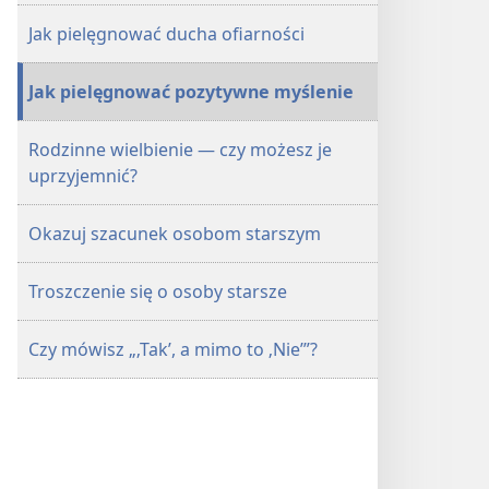
Marzec 2014
Marzec 2014
Jak pielęgnować ducha ofiarności
Jak pielęgnować pozytywne myślenie
Rodzinne wielbienie — czy możesz je
uprzyjemnić?
Okazuj szacunek osobom starszym
Troszczenie się o osoby starsze
Czy mówisz „‚Tak’, a mimo to ‚Nie’”?