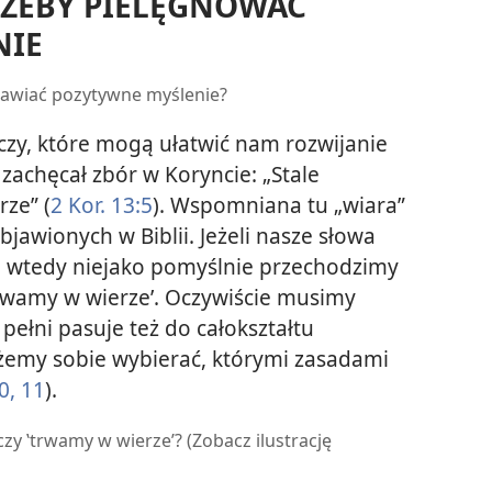
, ŻEBY PIELĘGNOWAĆ
NIE
jawiać pozytywne myślenie?
eczy, które mogą ułatwić nam rozwijanie
zachęcał zbór w Koryncie: „Stale
rze” (
2 Kor. 13:5
). Wspomniana tu „wiara”
bjawionych w Biblii. Jeżeli nasze słowa
k, wtedy niejako pomyślnie przechodzimy
trwamy w wierze’. Oczywiście musimy
pełni pasuje też do całokształtu
ożemy sobie wybierać, którymi zasadami
10, 11
).
y ‛trwamy w wierze’? (Zobacz ilustrację