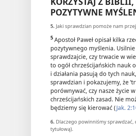
KORZYSTAJ Z BIBLII
POZYTYWNE MYŚLE
5.
Jaki sprawdzian pomoże nam prze
5
Apostoł Paweł opisał kilka rz
pozytywnego myślenia. Usilnie 
sprawdzajcie, czy trwacie w wie
to ogół chrześcijańskich nauk o
i działania pasują do tych nau
sprawdzian i pokazujemy, że ‛
porównywać, czy nasze życie w 
chrześcijańskich zasad. Nie m
będziemy się kierować (
Jak. 2:
6.
Dlaczego powinniśmy sprawdzać, cz
tytułową).