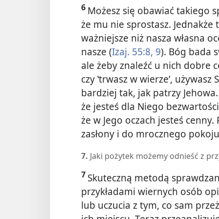
6
Możesz się obawiać takiego sp
że mu nie sprostasz. Jednakże t
ważniejsze niż nasza własna oc
nasze (
Izaj. 55:8, 9
). Bóg bada s
ale żeby znaleźć u nich dobre
czy ‛trwasz w wierze’, używasz 
bardziej tak, jak patrzy Jehowa
że jesteś dla Niego bezwartośc
że w Jego oczach jesteś cenny. 
zasłony i do mrocznego pokoju
7.
Jaki pożytek możemy odnieść z prz
7
Skuteczną metodą sprawdzania
przykładami wiernych osób opis
lub uczucia z tym, co sam prze
ich miejscu. Teraz przeanalizuj