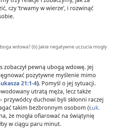
, czy ‛trwamy w wierze’, i rozwinąć
obie.
ię uboga wdowa? (b) Jakie negatywne uczucia mogły
zus zobaczył pewną ubogą wdowę. Jej
lęgnować pozytywne myślenie mimo
Łukasza 21:1-4
)
. Pomyśl o jej sytuacji.
powodowany utratą męża, lecz także
 przywódcy duchowi byli skłonni raczej
agać takim bezbronnym osobom (
Łuk.
edna, że mogła ofiarować na świątynię
iłby w ciągu paru minut.