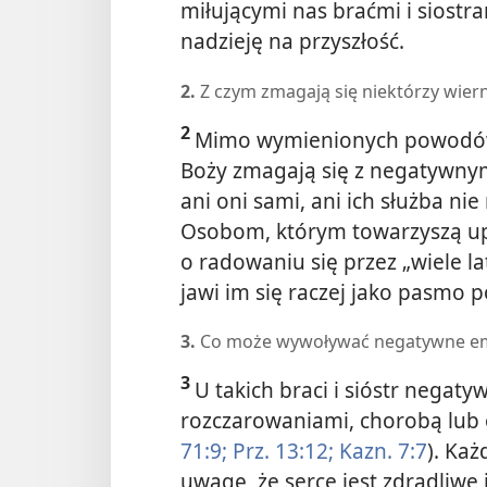
miłującymi nas braćmi i siostr
nadzieję na przyszłość.
2.
Z czym zmagają się niektórzy wiern
2
Mimo wymienionych powodów d
Boży zmagają się z negatywnym
ani oni sami, ani ich służba ni
Osobom, którym towarzyszą u
o radowaniu się przez „wiele la
jawi im się raczej jako pasmo p
3.
Co może wywoływać negatywne e
3
U takich braci i sióstr nega
rozczarowaniami, chorobą lub
71:9;
Prz. 13:12;
Kazn. 7:7
). Każ
uwagę, że serce jest zdradliwe 