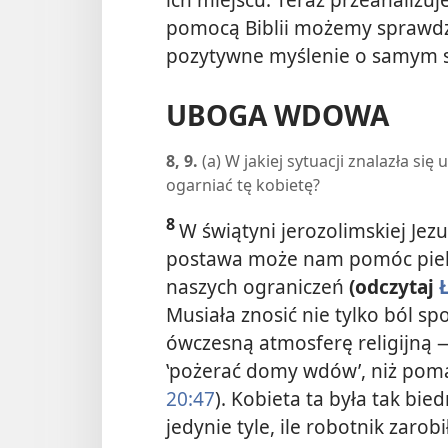
pomocą Biblii możemy sprawdzić
pozytywne myślenie o samym s
UBOGA WDOWA
8, 9.
(a) W jakiej sytuacji znalazła s
ogarniać tę kobietę?
8
W świątyni jerozolimskiej Je
postawa może nam pomóc pie
naszych ograniczeń
(odczytaj
Musiała znosić nie tylko ból s
ówczesną atmosferę religijną —
‛pożerać
domy wdów’, niż pom
20:47
). Kobieta ta była tak bi
jedynie tyle, ile robotnik zarob