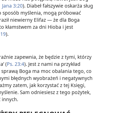
 Jana 3:20
). Diabeł fałszywie oskarża sług
jego sposób myślenia, mogą próbować
aził niewierny Elifaz — że dla Boga
to kłamstwem za dni Hioba i jest
 19
).
źnie zapewnia, że będzie z tymi, którzy
a’ (
Ps. 23:4
). Jest z nami na przykład
za sprawą Boga ma moc obalania tego, co
nnymi błędnych wyobrażeń i negatywnych
ażmy zatem, jak korzystać z tej Księgi,
ślenie. Sam odniesiesz z tego pożytek,
 innych.