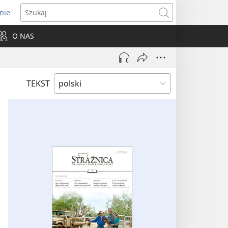
nie
ns
Szukaj
O NAS
dow)
TEKST