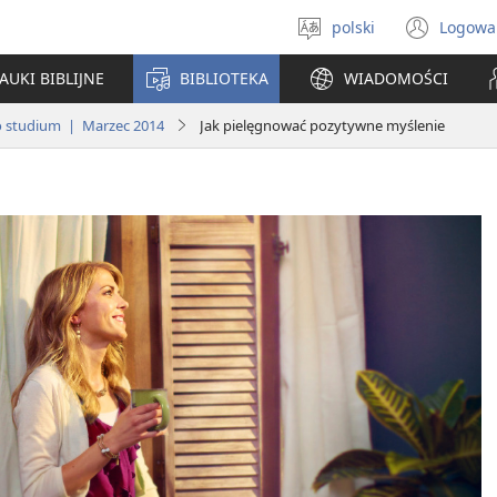
polski
Logowa
Wybór
(ope
języka
new
AUKI BIBLIJNE
BIBLIOTEKA
WIADOMOŚCI
win
o studium | Marzec 2014
Jak pielęgnować pozytywne myślenie