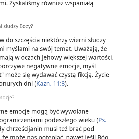
ami. Zyskaliśmy również wspaniałą
i słudzy Boży?
o szczęścia niektórzy wierni słudzy
i myślami na swój temat. Uważają, że
e mają w oczach Jehowy większej wartości.
porczywe negatywne emocje, myśl
t” może się wydawać czystą fikcją. Życie
onurych dni (
Kazn. 11:8
).
mocje?
tywne emocje mogą być wywołane
 ograniczeniami podeszłego
wieku (
Ps.
dy chrześcijanin musi też brać pod
i że może nas potępiać, nawet jeśli Bóg