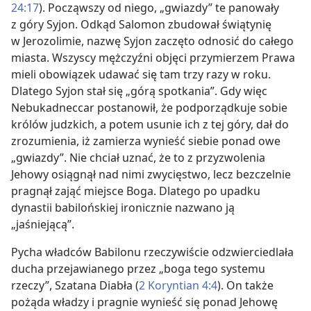
24:17
). Począwszy od niego, „gwiazdy” te panowały
z góry Syjon. Odkąd Salomon zbudował świątynię
w Jerozolimie, nazwę Syjon zaczęto odnosić do całego
miasta. Wszyscy mężczyźni objęci przymierzem Prawa
mieli obowiązek udawać się tam trzy razy w roku.
Dlatego Syjon stał się „górą spotkania”. Gdy więc
Nebukadneccar postanowił, że podporządkuje sobie
królów judzkich, a potem usunie ich z tej góry, dał do
zrozumienia, iż zamierza wynieść siebie ponad owe
„gwiazdy”. Nie chciał uznać, że to z przyzwolenia
Jehowy osiągnął nad nimi zwycięstwo, lecz bezczelnie
pragnął zająć miejsce Boga. Dlatego po upadku
dynastii babilońskiej ironicznie nazwano ją
„jaśniejącą”.
Pycha władców Babilonu rzeczywiście odzwierciedlała
ducha przejawianego przez „boga tego systemu
rzeczy”, Szatana Diabła (
2 Koryntian 4:4
). On także
pożąda władzy i pragnie wynieść się ponad Jehowę