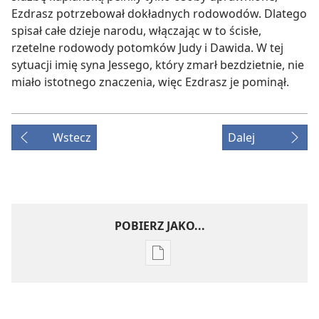
Ezdrasz potrzebował dokładnych rodowodów. Dlatego
spisał całe dzieje narodu, włączając w to ścisłe,
rzetelne rodowody potomków Judy i Dawida. W tej
sytuacji imię syna Jessego, który zmarł bezdzietnie, nie
miało istotnego znaczenia, więc Ezdrasz je pominął.
Wstecz
Dalej
POBIERZ JAKO...
Ustawienia
pobierania
publikacji
elektronicznych