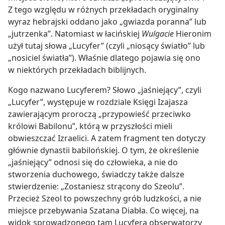
Z tego względu w różnych przekładach oryginalny
wyraz hebrajski oddano jako „gwiazda poranna” lub
„jutrzenka”. Natomiast w łacińskiej
Wulgacie
Hieronim
użył tutaj słowa „Lucyfer” (czyli „niosący światło” lub
„nosiciel światła”). Właśnie dlatego pojawia się ono
w niektórych przekładach biblijnych.
Kogo nazwano Lucyferem? Słowo „jaśniejący”, czyli
„Lucyfer”, występuje w rozdziale Księgi Izajasza
zawierającym proroczą „przypowieść przeciwko
królowi Babilonu”, którą w przyszłości mieli
obwieszczać Izraelici. A zatem fragment ten dotyczy
głównie dynastii babilońskiej. O tym, że określenie
„jaśniejący” odnosi się do człowieka, a nie do
stworzenia duchowego, świadczy także dalsze
stwierdzenie: „Zostaniesz strącony do Szeolu”.
Przecież Szeol to powszechny grób ludzkości, a nie
miejsce przebywania Szatana Diabła. Co więcej, na
widok sprowadzonego tam Lucyfera obserwatorzy