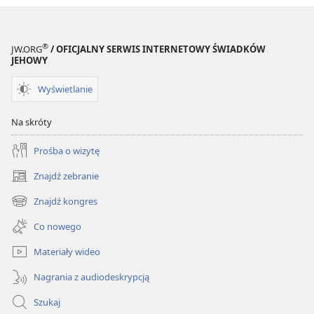
STRAŻNICA
—
WYDANIE
®
JW.ORG
/ OFICJALNY SERWIS INTERNETOWY ŚWIADKÓW
DO
JEHOWY
STUDIUM
Wyświetlanie
15 września
2002
Na skróty
Prośba o wizytę
Znajdź zebranie
(opens
new
Znajdź kongres
(opens
window)
new
Co nowego
window)
Materiały wideo
Nagrania z audiodeskrypcją
Szukaj