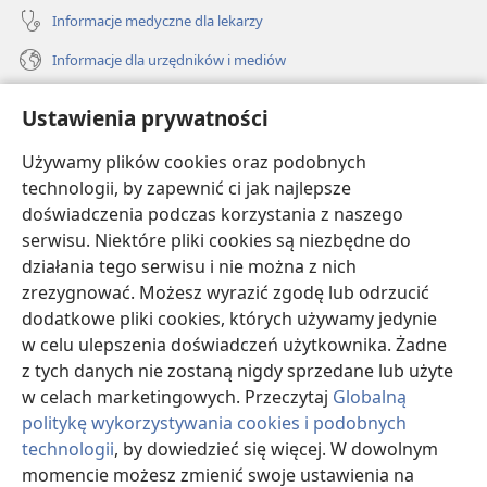
Informacje medyczne dla lekarzy
Informacje dla urzędników i mediów
Pomoc
Ustawienia prywatności
Darowizny
Używamy plików cookies oraz podobnych
(opens
new
technologii, by zapewnić ci jak najlepsze
window)
doświadczenia podczas korzystania z naszego
BIBLIOTEKA INTERNETOWA Strażnicy
(opens
serwisu. Niektóre pliki cookies są niezbędne do
new
®
JW Hub
działania tego serwisu i nie można z nich
window)
(opens
zrezygnować. Możesz wyrazić zgodę lub odrzucić
new
®
JW Library
window)
dodatkowe pliki cookies, których używamy jedynie
w celu ulepszenia doświadczeń użytkownika. Żadne
Watchtower Library
z tych danych nie zostaną nigdy sprzedane lub użyte
w celach marketingowych. Przeczytaj
Globalną
politykę wykorzystywania cookies i podobnych
technologii
, by dowiedzieć się więcej. W dowolnym
Copyright
© 2026 Watch Tower Bible and Tract Society of Pennsylvania.
momencie możesz zmienić swoje ustawienia na