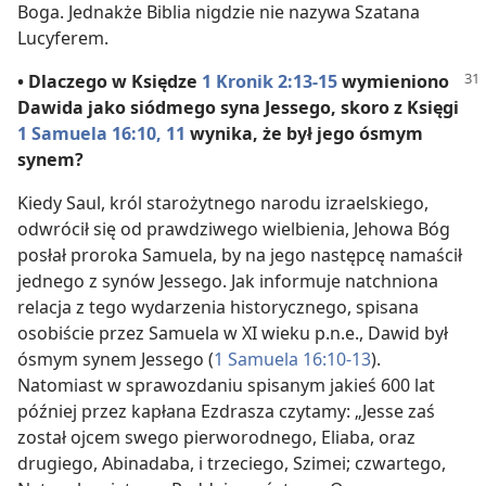
Boga. Jednakże Biblia nigdzie nie nazywa Szatana
Lucyferem.
• Dlaczego w Księdze
1 Kronik 2:13-15
wymieniono
Dawida jako siódmego syna Jessego, skoro z Księgi
1 Samuela 16:10, 11
wynika, że był jego ósmym
synem?
Kiedy Saul, król starożytnego narodu izraelskiego,
odwrócił się od prawdziwego wielbienia, Jehowa Bóg
posłał proroka Samuela, by na jego następcę namaścił
jednego z synów Jessego. Jak informuje natchniona
relacja z tego wydarzenia historycznego, spisana
osobiście przez Samuela w XI wieku p.n.e., Dawid był
ósmym synem Jessego (
1 Samuela 16:10-13
).
Natomiast w sprawozdaniu spisanym jakieś 600 lat
później przez kapłana Ezdrasza czytamy: „Jesse zaś
został ojcem swego pierworodnego, Eliaba, oraz
drugiego, Abinadaba, i trzeciego, Szimei; czwartego,