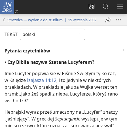
JW.ORG
Logowanie
(opens
Wybór
Szukaj
PO
new
języka
na
ME
Strażnica — wydanie do studium | 15 września 2002
window)
JW.ORG
TEKST
Pytania czytelników
• Czy Biblia nazywa Szatana Lucyferem?
Imię Lucyfer pojawia się w Piśmie Świętym tylko raz,
w Księdze
Izajasza 14:12
, i to jedynie w niektórych
przekładach. W przekładzie Jakuba Wujka werset ten
brzmi: „Jako żeś spadł z nieba, Lucyferze, któryś rano
wschodził?”
Hebrajski wyraz przetłumaczony na „Lucyfer” znaczy
„jaśniejący”. W greckiej
Septuagincie
występuje w tym
miejscu słowo, które oznacza „sprowadzający świt”.