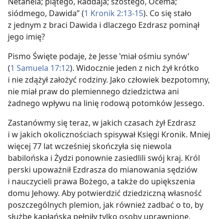
Netanela; piątego, Raddaja; szóstego, Ocema;
siódmego, Dawida” (
1 Kronik 2:13-15
). Co się stało
z jednym z braci Dawida i dlaczego Ezdrasz pominął
jego imię?
Pismo Święte podaje, że Jesse ‛miał ośmiu synów’
(
1 Samuela 17:12
). Widocznie jeden z nich żył krótko
i nie zdążył założyć rodziny. Jako człowiek bezpotomny,
nie miał praw do plemiennego dziedzictwa ani
żadnego wpływu na linię rodową potomków Jessego.
Zastanówmy się teraz, w jakich czasach żył Ezdrasz
i w jakich okolicznościach spisywał Księgi Kronik. Mniej
więcej 77 lat wcześniej skończyła się niewola
babilońska i Żydzi ponownie zasiedlili swój kraj. Król
perski upoważnił Ezdrasza do mianowania sędziów
i nauczycieli prawa Bożego, a także do upiększenia
domu Jehowy. Aby potwierdzić dziedziczną własność
poszczególnych plemion, jak również zadbać o to, by
służbę kapłańską pełniły tylko osoby uprawnione,