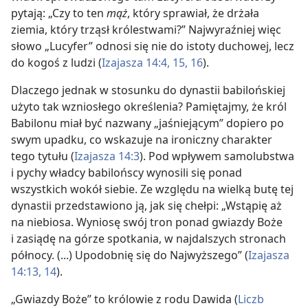
pytają: „Czy to ten
mąż
, który sprawiał, że drżała
ziemia, który trząsł królestwami?” Najwyraźniej więc
słowo „Lucyfer” odnosi się nie do istoty duchowej, lecz
do kogoś z ludzi (
Izajasza 14:4,
15, 16
).
Dlaczego jednak w stosunku do dynastii babilońskiej
użyto tak wzniosłego określenia? Pamiętajmy, że król
Babilonu miał być nazwany „jaśniejącym” dopiero po
swym upadku, co wskazuje na ironiczny charakter
tego tytułu (
Izajasza 14:3
). Pod wpływem samolubstwa
i pychy władcy babilońscy wynosili się ponad
wszystkich wokół siebie. Ze względu na wielką butę tej
dynastii przedstawiono ją, jak się chełpi: „Wstąpię aż
na niebiosa. Wyniosę swój tron ponad gwiazdy Boże
i zasiądę na górze spotkania, w najdalszych stronach
północy. (...) Upodobnię się do Najwyższego” (
Izajasza
14:13, 14
).
„Gwiazdy Boże” to królowie z rodu Dawida (
Liczb