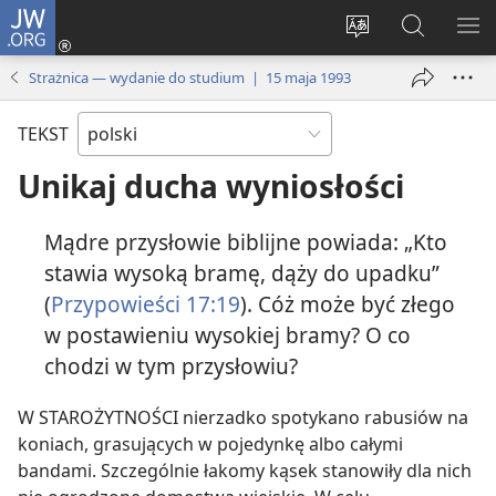
JW.ORG
Logowanie
(opens
Wybór
Szukaj
PO
new
języka
na
ME
Strażnica — wydanie do studium | 15 maja 1993
window)
JW.ORG
TEKST
Unikaj ducha wyniosłości
Mądre przysłowie biblijne powiada: „Kto
stawia wysoką bramę, dąży do upadku”
(
Przypowieści 17:19
). Cóż może być złego
w postawieniu wysokiej bramy? O co
chodzi w tym przysłowiu?
W STAROŻYTNOŚCI nierzadko spotykano rabusiów na
koniach, grasujących w pojedynkę albo całymi
bandami. Szczególnie łakomy kąsek stanowiły dla nich