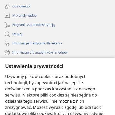
new
Co nowego
window)
Materiały wideo
Nagrania z audiodeskrypcją
Szukaj
Informacje medyczne dla lekarzy
Informacje dla urzędników i mediów
Pomoc
Ustawienia prywatności
Darowizny
Używamy plików cookies oraz podobnych
(opens
new
technologii, by zapewnić ci jak najlepsze
window)
doświadczenia podczas korzystania z naszego
BIBLIOTEKA INTERNETOWA Strażnicy
(opens
serwisu. Niektóre pliki cookies są niezbędne do
new
®
JW Hub
działania tego serwisu i nie można z nich
window)
(opens
zrezygnować. Możesz wyrazić zgodę lub odrzucić
new
®
JW Library
window)
dodatkowe pliki cookies, których używamy jedynie