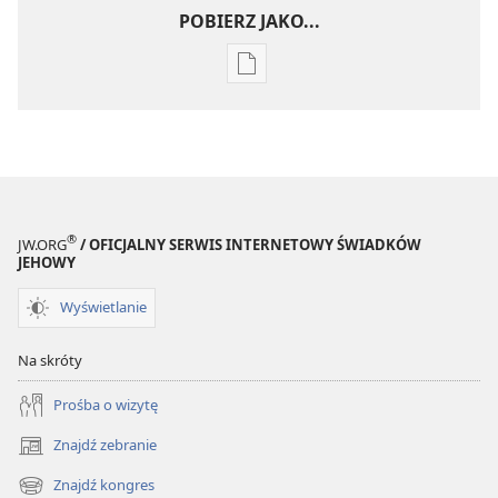
POBIERZ JAKO...
Ustawienia
pobierania
publikacji
elektronicznych
STRAŻNICA
—
WYDANIE
®
JW.ORG
/ OFICJALNY SERWIS INTERNETOWY ŚWIADKÓW
DO
JEHOWY
STUDIUM
Wyświetlanie
15 maja
1993
Na skróty
Prośba o wizytę
Znajdź zebranie
(opens
new
Znajdź kongres
(opens
window)