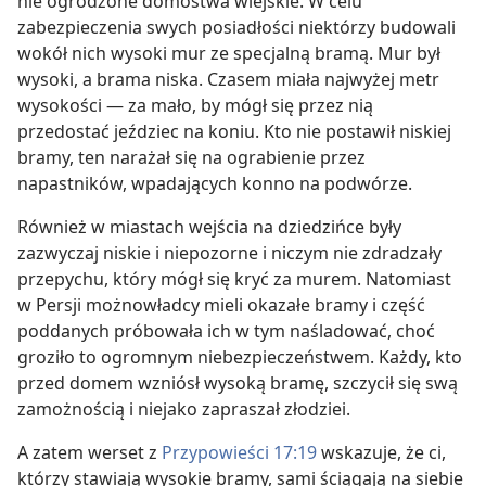
nie ogrodzone domostwa wiejskie. W celu
zabezpieczenia swych posiadłości niektórzy budowali
wokół nich wysoki mur ze specjalną bramą. Mur był
wysoki, a brama niska. Czasem miała najwyżej metr
wysokości — za mało, by mógł się przez nią
przedostać jeździec na koniu. Kto nie postawił niskiej
bramy, ten narażał się na ograbienie przez
napastników, wpadających konno na podwórze.
Również w miastach wejścia na dziedzińce były
zazwyczaj niskie i niepozorne i niczym nie zdradzały
przepychu, który mógł się kryć za murem. Natomiast
w Persji możnowładcy mieli okazałe bramy i część
poddanych próbowała ich w tym naśladować, choć
groziło to ogromnym niebezpieczeństwem. Każdy, kto
przed domem wzniósł wysoką bramę, szczycił się swą
zamożnością i niejako zapraszał złodziei.
A zatem werset z
Przypowieści 17:19
wskazuje, że ci,
którzy stawiają wysokie bramy, sami ściągają na siebie