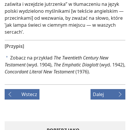
zaświta i wzejdzie jutrzenka” w tłumaczeniu na język
polski wydzielono myślnikami [w tekście angielskim —
przecinkami] od wezwania, by zważać na słowo, które
‛jak lampa świeci w ciemnym miejscu — w waszych
sercach’.
[Przypis]
Zobacz na przykład
The Twentieth Century New
a
Testament
(wyd. 1904),
The Emphatic Diaglott
(wyd. 1942),
Concordant Literal New Testament
(1976).
Wstecz
Dalej