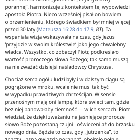
porannej’, harmonizuje z kontekstem tej wypowiedzi
apostoła Piotra. Nieco wcześniej pisał on bowiem
o przemienieniu, którego świadkiem był mniej więcej
przed 30 laty (
Mateusza 16:28 do 17:9
,
BT
). Ta
wspaniała wizja wskazywała na czas, gdy Jezus
‛przyjdzie w swoim królestwie’ jako jego chwalebny
władca. Wszystko, co zobaczył Piotr, podkreślało
wartość proroczego słowa Bożego; tak samo muszą
na nie zważać dzisiejsi naśladowcy Chrystusa.
Chociaż serca ogółu ludzi były i w dalszym ciągu są
pogrążone w mroku, wcale nie musi tak być
w wypadku prawdziwych chrześcijan. W sensie
przenośnym mają oni lampę, która świeci tam, gdzie
bez niej panowałaby ciemność — w ich sercach. Piotr
wiedział, że dzięki zważaniu na jaśniejące prorocze
słowo Boże pozostaną czujni i oświeceni aż do brzasku
nowego dnia. Będzie to czas, gdy „jutrzenka”, to
znaczy „jasna gwiazda poranna”, obejmie pełnię