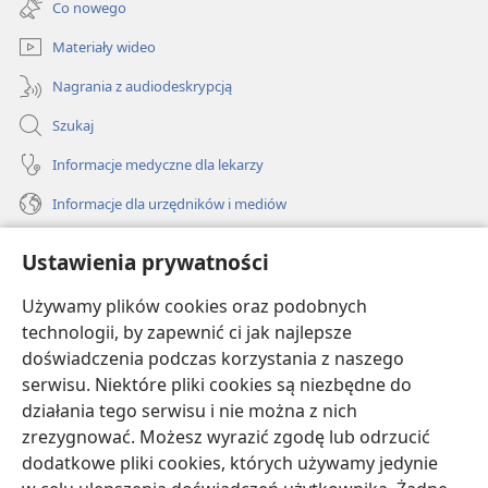
Co nowego
window)
Materiały wideo
Nagrania z audiodeskrypcją
Szukaj
Informacje medyczne dla lekarzy
Informacje dla urzędników i mediów
Pomoc
Ustawienia prywatności
Darowizny
Używamy plików cookies oraz podobnych
(opens
new
technologii, by zapewnić ci jak najlepsze
window)
doświadczenia podczas korzystania z naszego
BIBLIOTEKA INTERNETOWA Strażnicy
(opens
serwisu. Niektóre pliki cookies są niezbędne do
new
®
JW Hub
działania tego serwisu i nie można z nich
window)
(opens
zrezygnować. Możesz wyrazić zgodę lub odrzucić
new
®
JW Library
window)
dodatkowe pliki cookies, których używamy jedynie