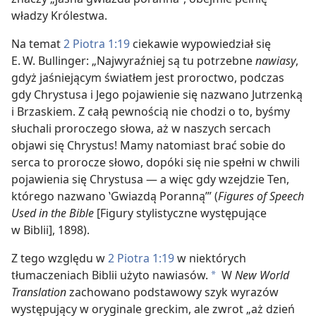
władzy Królestwa.
Na temat
2 Piotra 1:19
ciekawie wypowiedział się
E. W. Bullinger: „Najwyraźniej są tu potrzebne
nawiasy
,
gdyż jaśniejącym światłem jest proroctwo, podczas
gdy Chrystusa i Jego pojawienie się nazwano Jutrzenką
i Brzaskiem. Z całą pewnością nie chodzi o to, byśmy
słuchali proroczego słowa, aż w naszych sercach
objawi się Chrystus! Mamy natomiast brać sobie do
serca to prorocze słowo, dopóki się nie spełni w chwili
pojawienia się Chrystusa — a więc gdy wzejdzie Ten,
którego nazwano ‛Gwiazdą Poranną’” (
Figures of Speech
Used in the Bible
[Figury stylistyczne występujące
w Biblii], 1898).
Z tego względu w
2 Piotra 1:19
w niektórych
tłumaczeniach Biblii użyto nawiasów.
W
New World
a
Translation
zachowano podstawowy szyk wyrazów
występujący w oryginale greckim, ale zwrot „aż dzień