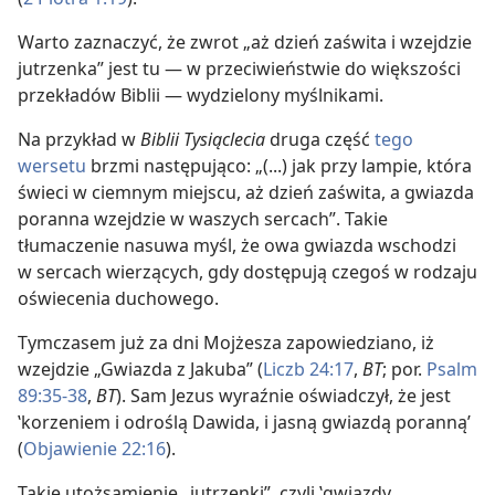
Warto zaznaczyć, że zwrot „aż dzień zaświta i wzejdzie
jutrzenka” jest tu — w przeciwieństwie do większości
przekładów Biblii — wydzielony myślnikami.
Na przykład w
Biblii Tysiąclecia
druga część
tego
wersetu
brzmi następująco: „(...) jak przy lampie, która
świeci w ciemnym miejscu, aż dzień zaświta, a gwiazda
poranna wzejdzie w waszych sercach”. Takie
tłumaczenie nasuwa myśl, że owa gwiazda wschodzi
w sercach wierzących, gdy dostępują czegoś w rodzaju
oświecenia duchowego.
Tymczasem już za dni Mojżesza zapowiedziano, iż
wzejdzie „Gwiazda z Jakuba” (
Liczb 24:17
,
BT
; por.
Psalm
89:35-38
,
BT
). Sam Jezus wyraźnie oświadczył, że jest
‛korzeniem i odroślą Dawida, i jasną gwiazdą poranną’
(
Objawienie 22:16
).
Takie utożsamienie „jutrzenki”, czyli ‛gwiazdy