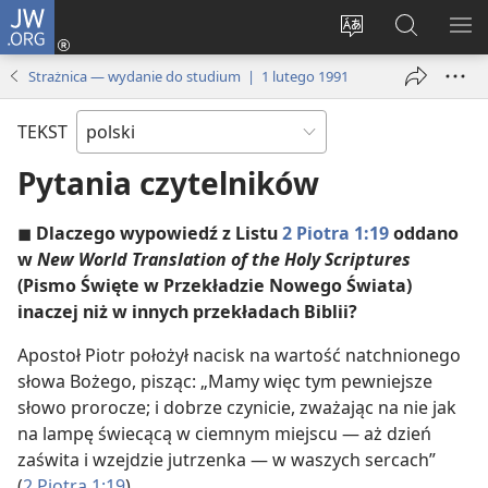
JW.ORG
Logowanie
(opens
Wybór
Szukaj
PO
new
języka
na
ME
Strażnica — wydanie do studium | 1 lutego 1991
window)
JW.ORG
TEKST
Pytania czytelników
◼
Dlaczego wypowiedź z Listu
2 Piotra 1:19
oddano
w
New World Translation of the Holy Scriptures
(Pismo Święte w Przekładzie Nowego Świata)
inaczej niż w innych przekładach Biblii?
Apostoł Piotr położył nacisk na wartość natchnionego
słowa Bożego, pisząc: „Mamy więc tym pewniejsze
słowo prorocze; i dobrze czynicie, zważając na nie jak
na lampę świecącą w ciemnym miejscu — aż dzień
zaświta i wzejdzie jutrzenka — w waszych sercach”
(
2 Piotra 1:19
).