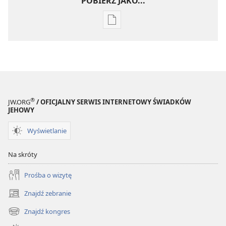
POBIERZ JAKO...
Ustawienia
pobierania
publikacji
elektronicznych
STRAŻNICA
—
WYDANIE
®
JW.ORG
/ OFICJALNY SERWIS INTERNETOWY ŚWIADKÓW
DO
JEHOWY
STUDIUM
Wyświetlanie
1 lutego
1991
Na skróty
Prośba o wizytę
Znajdź zebranie
(opens
new
Znajdź kongres
(opens
window)
new