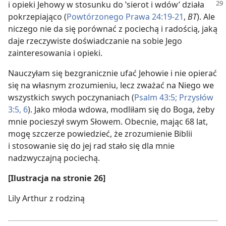
i opieki Jehowy w stosunku do
‛sierot i wdów’ działa
pokrzepiająco (
Powtórzonego Prawa 24:19-21
,
BT
). Ale
niczego nie da się porównać z pociechą i radością, jaką
daje rzeczywiste doświadczanie na sobie Jego
zainteresowania i opieki.
Nauczyłam się bezgranicznie ufać Jehowie i nie opierać
się na własnym zrozumieniu, lecz zważać na Niego we
wszystkich swych poczynaniach (
Psalm 43:5;
Przysłów
3:5, 6
). Jako młoda wdowa, modliłam się do Boga, żeby
mnie pocieszył swym Słowem. Obecnie, mając 68 lat,
mogę szczerze powiedzieć, że zrozumienie Biblii
i stosowanie się do jej rad stało się dla mnie
nadzwyczajną pociechą.
[Ilustracja na stronie 26]
Lily Arthur z rodziną