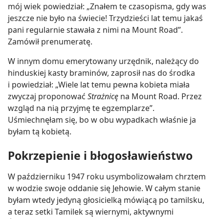
mój wiek powiedział: „Znałem te czasopisma, gdy was
jeszcze nie było na świecie! Trzydzieści lat temu jakaś
pani regularnie stawała z nimi na Mount Road”.
Zamówił prenumeratę.
W innym domu emerytowany urzędnik, należący do
hinduskiej kasty braminów, zaprosił nas do środka
i powiedział: „Wiele lat temu pewna kobieta miała
zwyczaj proponować
Strażnicę
na Mount Road. Przez
wzgląd na nią przyjmę te egzemplarze”.
Uśmiechnęłam się, bo w obu wypadkach właśnie ja
byłam tą kobietą.
Pokrzepienie i błogosławieństwo
W październiku 1947 roku usymbolizowałam chrztem
w wodzie swoje oddanie się Jehowie. W całym stanie
byłam wtedy jedyną głosicielką mówiącą po tamilsku,
a teraz setki Tamilek są wiernymi, aktywnymi