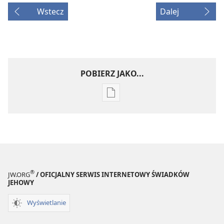
Wstecz
Dalej
POBIERZ JAKO...
Ustawienia
pobierania
publikacji
elektronicznych
STRAŻNICA
—
WYDANIE
®
JW.ORG
/ OFICJALNY SERWIS INTERNETOWY ŚWIADKÓW
DO
JEHOWY
STUDIUM
Wyświetlanie
1 lutego
1991