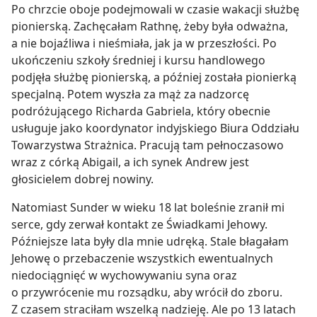
Po chrzcie oboje podejmowali w czasie wakacji służbę
pionierską. Zachęcałam Rathnę, żeby była odważna,
a nie bojaźliwa i nieśmiała, jak ja w przeszłości. Po
ukończeniu szkoły średniej i kursu handlowego
podjęła służbę pionierską, a później została pionierką
specjalną. Potem wyszła za mąż za nadzorcę
podróżującego Richarda Gabriela, który obecnie
usługuje jako koordynator indyjskiego Biura Oddziału
Towarzystwa Strażnica. Pracują tam pełnoczasowo
wraz z córką Abigail, a ich synek Andrew jest
głosicielem dobrej nowiny.
Natomiast Sunder w wieku 18 lat boleśnie zranił mi
serce, gdy zerwał kontakt ze Świadkami Jehowy.
Późniejsze lata były dla mnie udręką. Stale błagałam
Jehowę o przebaczenie wszystkich ewentualnych
niedociągnięć w wychowywaniu syna oraz
o przywrócenie mu rozsądku, aby wrócił do zboru.
Z czasem straciłam wszelką nadzieję. Ale po 13 latach