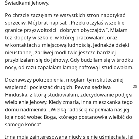
Świadkami Jehowy.
Po chrzcie zaczęłam ze wszystkich stron napotykać
sprzeciw. Mój brat napisał: „Przekroczyłaś wszelkie
granice przyzwoitości i dobrych obyczajów”. Miałam
też kłopoty w szkole, w której pracowałam, oraz
w kontaktach z miejscową ludnością. Jednakże dzięki
nieustannej, żarliwej modlitwie jeszcze bardziej
przybliżałam się do Jehowy. Gdy budziłam się w środku
nocy, od razu zapalałam lampę naftową i studiowałam.
Doznawszy pokrzepienia, mogłam tym skuteczniej
wspierać i pocieszać drugich.
Pewna sędziwa
Hinduska, z którą studiowałam, zdecydowanie podjęła
wielbienie Jehowy. Kiedy zmarła, inna mieszkanka tego
domu nadmieniła: „Wielką radością napełniała nas jej
lojalność wobec Boga, którego postanowiła wielbić do
samego końca”.
Inna moja zainteresowana nigdy się nie uśmiechała. Jej