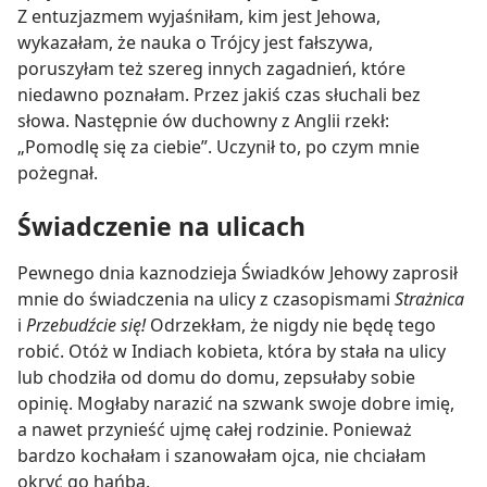
Z entuzjazmem wyjaśniłam, kim jest Jehowa,
wykazałam, że nauka o Trójcy jest fałszywa,
poruszyłam też szereg innych zagadnień, które
niedawno poznałam. Przez jakiś czas słuchali bez
słowa. Następnie ów duchowny z Anglii rzekł:
„Pomodlę się za ciebie”. Uczynił to, po czym mnie
pożegnał.
Świadczenie na ulicach
Pewnego dnia kaznodzieja Świadków Jehowy zaprosił
mnie do świadczenia na ulicy z czasopismami
Strażnica
i
Przebudźcie się!
Odrzekłam, że nigdy nie będę tego
robić. Otóż w Indiach kobieta, która by stała na ulicy
lub chodziła od domu do domu, zepsułaby sobie
opinię. Mogłaby narazić na szwank swoje dobre imię,
a nawet przynieść ujmę całej rodzinie. Ponieważ
bardzo kochałam i szanowałam ojca, nie chciałam
okryć go hańbą.