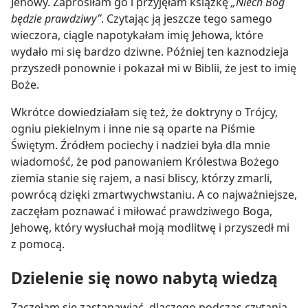
Jehowy. Zaprosiłam go i przyjęłam książkę
„Niech Bóg
będzie prawdziwy”
. Czytając ją jeszcze tego samego
wieczora, ciągle napotykałam imię Jehowa, które
wydało mi się bardzo dziwne. Później ten kaznodzieja
przyszedł ponownie i pokazał mi w Biblii, że jest to imię
Boże.
Wkrótce dowiedziałam się też, że doktryny o Trójcy,
ogniu piekielnym i inne nie są oparte na Piśmie
Świętym. Źródłem pociechy i nadziei była dla mnie
wiadomość, że pod panowaniem Królestwa Bożego
ziemia stanie się rajem, a nasi bliscy, którzy zmarli,
powrócą dzięki zmartwychwstaniu. A co najważniejsze,
zaczęłam poznawać i miłować prawdziwego Boga,
Jehowę, który wysłuchał moją modlitwę i przyszedł mi
z pomocą.
Dzielenie się nowo nabytą wiedzą
Zaczęłam się zastanawiać, dlaczego podczas czytania