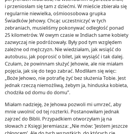
i przeniosłam się tam z dziećmi. W mieście zbierała się
regularnie niewielka, ośmioosobowa grupka
Świadków Jehowy. Chcąc uczestniczyć w tych
zebraniach, musieliśmy pokonywać odległość ponad
25 kilometrów. W owym czasie w Indiach same kobiety
zazwyczaj nie podróżowały. Były pod tym względem
zależne od mężczyzn. Nie wiedziałam, jak wsiąść do
autobusu, jak poprosić o bilet, jak wysiąść i tak dalej.
Czułam, że powinnam służyć Jehowie, ale nie miałam
pojęcia, jak się do tego zabrać. Modliłam się więc:
„Boże Jehowo, nie potrafię żyć bez służenia Tobie. Jest
jednak rzeczą niemożliwą, żebym ja, hinduska kobieta,
chodziła od domu do domu”.
Miałam nadzieję, że Jehowa pozwoli mi umrzeć, aby
mnie uwolnić od tej rozterki. Postanowiłam jednak
zajrzeć do Biblii. Przypadkiem otworzyłam ją na
słowach z Księgi Jeremiasza: „Nie mów: ‛Jestem jeszcze
chłopcem’. Ale do tych wszystkich, do których cię