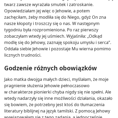
twarz zawsze wyrażała smutek i zatroskanie.
Opowiedziałam jej więc o Jehowie, a potem
zachęciłam, żeby modliła się do Niego, gdyż On zna
nasze kłopoty i troszczy się o nas. W następnym
tygodniu była rozpromieniona. Po raz pierwszy
zobaczyłam wtedy jej uśmiech. Wyjaśniła: „Odkąd
modlę się do Jehowy, zaznaję spokoju umysłu i serca”.
Oddała siebie Jehowie i pozostaje Mu wierna pomimo
licznych trudności.
Godzenie różnych obowiązków
Jako matka dwojga małych dzieci, myślałam, że moje
pragnienie służenia Jehowie pełnoczasowo
w charakterze pionierki chyba nigdy się nie spełni. Ale
wtedy nadarzyły się inne możliwości działania, okazało
się bowiem, że potrzebny jest ktoś do tłumaczenia
literatury biblijnej na język tamilski. Z pomocą Jehowy
wywiązywałam się z tego zadania, a jednocześnie