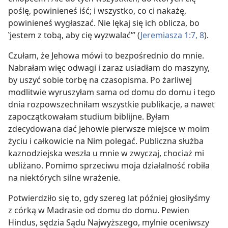
poślę, powinieneś iść; i wszystko, co ci nakażę,
powinieneś wygłaszać. Nie lękaj się ich oblicza, bo
‛jestem z tobą, aby cię wyzwalać’” (
Jeremiasza 1:7, 8
).
Czułam, że Jehowa mówi to bezpośrednio do mnie.
Nabrałam więc odwagi i zaraz usiadłam do maszyny,
by uszyć sobie torbę na czasopisma. Po żarliwej
modlitwie wyruszyłam sama od domu do domu i tego
dnia rozpowszechniłam wszystkie publikacje, a nawet
zapoczątkowałam studium biblijne. Byłam
zdecydowana dać Jehowie pierwsze miejsce w moim
życiu i całkowicie na Nim polegać. Publiczna służba
kaznodziejska weszła u mnie w zwyczaj, chociaż mi
ubliżano. Pomimo sprzeciwu moja działalność robiła
na niektórych silne wrażenie.
Potwierdziło się to, gdy szereg lat później głosiłyśmy
z córką w Madrasie od domu do domu. Pewien
Hindus, sędzia Sądu Najwyższego, mylnie oceniwszy