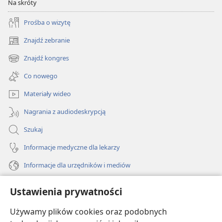
Na skróty
Prośba o wizytę
Znajdź zebranie
(opens
new
Znajdź kongres
(opens
window)
new
Co nowego
window)
Materiały wideo
Nagrania z audiodeskrypcją
Szukaj
Informacje medyczne dla lekarzy
Informacje dla urzędników i mediów
Pomoc
Ustawienia prywatności
Darowizny
Używamy plików cookies oraz podobnych
(opens
new