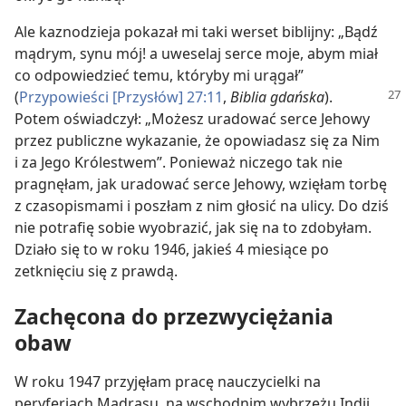
Ale kaznodzieja pokazał mi taki werset biblijny: „Bądź
mądrym, synu mój! a uweselaj serce moje, abym miał
co odpowiedzieć temu, któryby mi urągał”
(
Przypowieści
[Przysłów] 27:11
,
Biblia gdańska
).
Potem oświadczył: „Możesz uradować serce Jehowy
przez publiczne wykazanie, że opowiadasz się za Nim
i za Jego Królestwem”. Ponieważ niczego tak nie
pragnęłam, jak uradować serce Jehowy, wzięłam torbę
z czasopismami i poszłam z nim głosić na ulicy. Do dziś
nie potrafię sobie wyobrazić, jak się na to zdobyłam.
Działo się to w roku 1946, jakieś 4 miesiące po
zetknięciu się z prawdą.
Zachęcona do przezwyciężania
obaw
W roku 1947 przyjęłam pracę nauczycielki na
peryferiach Madrasu, na wschodnim wybrzeżu Indii,