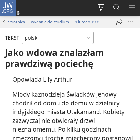
JW.ORG
Logowanie
(opens
Wybór
Szukaj
PO
new
języka
na
ME
Strażnica — wydanie do studium | 1 lutego 1991
window)
JW.ORG
TEKST
Jako wdowa znalazłam
prawdziwą pociechę
Opowiada Lily Arthur
Młody kaznodzieja Świadków Jehowy
chodził od domu do domu w dzielnicy
indyjskiego miasta Utakamand. Kobiety
zazwyczaj nie otwierały drzwi
nieznajomemu. Po kilku godzinach
zmęczony i trochę zniechęcony postanowił