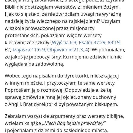
Biblii nie dostrzegłam wersetów z imieniem Bożym.
I jak to się stało, że nie zwróciłam uwagi na wyraźną
nadzieję życia wiecznego na rajskiej ziemi? Uczyłam
w szkole prowadzonej przez misjonarzy
protestanckich, pokazałam więc te wersety
kierowniczce szkoły (
Wyjścia 6:3;
Psalm 37:29;
83:19
,
BT
;
Izajasza 11:6-9;
Objawienie 21:3, 4
). Wspomniałam,
że jakoś je przeoczyliśmy. Ku mojemu zdziwieniu nie
wyglądała na zadowoloną.
Wobec tego napisałam do dyrektorki, mieszkającej
w innym mieście, i przytoczyłam te same wersety.
Poprosiłam ją o rozmowę. Odpowiedziała, że tę
sprawę omówi ze mną jej ojciec, znany duchowny
z Anglii. Brat dyrektorki był poważanym biskupem.
Zebrałam wszystkie argumenty oraz wersety biblijne,
wzięłam książkę
„Niech Bóg będzie prawdziwy”
i pojechałam z dziećmi do sąsiedniego miasta.