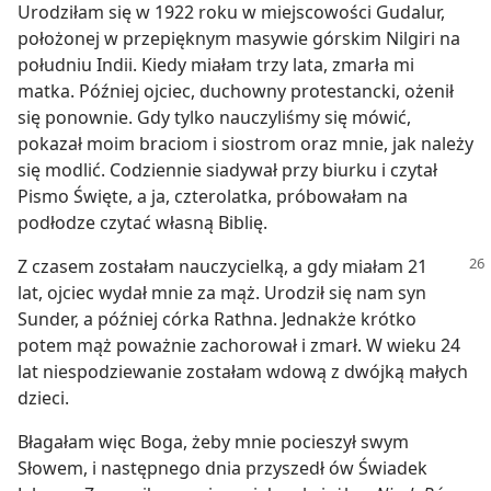
Urodziłam się w 1922 roku w miejscowości Gudalur,
położonej w przepięknym masywie górskim Nilgiri na
południu Indii. Kiedy miałam trzy lata, zmarła mi
matka. Później ojciec, duchowny protestancki, ożenił
się ponownie. Gdy tylko nauczyliśmy się mówić,
pokazał moim braciom i siostrom oraz mnie, jak należy
się modlić. Codziennie siadywał przy biurku i czytał
Pismo Święte, a ja, czterolatka, próbowałam na
podłodze czytać własną Biblię.
Z czasem zostałam nauczycielką, a gdy miałam 21
lat, ojciec wydał mnie za mąż. Urodził się nam syn
Sunder, a później córka Rathna. Jednakże krótko
potem mąż poważnie zachorował i zmarł. W wieku 24
lat niespodziewanie zostałam wdową z dwójką małych
dzieci.
Błagałam więc Boga, żeby mnie pocieszył swym
Słowem, i następnego dnia przyszedł ów Świadek