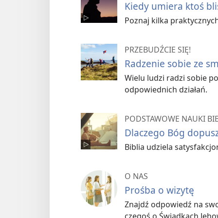
Kiedy umiera ktoś bli
Poznaj kilka praktycznych
PRZEBUDŹCIE SIĘ!
Radzenie sobie ze s
Wielu ludzi radzi sobie po
odpowiednich działań.
PODSTAWOWE NAUKI BIB
Dlaczego Bóg dopuszc
Biblia udziela satysfakcjo
O NAS
Prośba o wizytę
Znajdź odpowiedź na swoj
czegoś o Świadkach Jeho