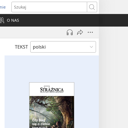
nie
ns
Szukaj
O NAS
dow)
TEKST