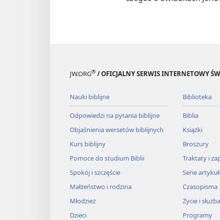
®
JW.ORG
/ OFICJALNY SERWIS INTERNETOWY 
Nauki biblijne
Biblioteka
Odpowiedzi na pytania biblijne
Biblia
Objaśnienia wersetów biblijnych
Książki
Kurs biblijny
Broszury
Pomoce do studium Biblii
Traktaty i za
Spokój i szczęście
Serie artyku
Małżeństwo i rodzina
Czasopisma
Młodzież
Życie i służb
Dzieci
Programy