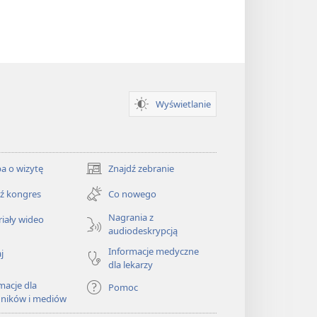
Wyświetlanie
a o wizytę
Znajdź zebranie
(opens
new
ź kongres
Co nowego
window)
Nagrania z
iały wideo
audiodeskrypcją
Informacje medyczne
j
dla lekarzy
macje dla
Pomoc
dników i mediów