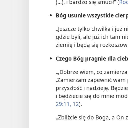
(...), i bardzo się smucił” (
Rod
Bóg usunie wszystkie cier
„Jeszcze tylko chwilka i już
gdzie byli, ale już ich tam 
ziemię i będą się rozkoszow
Czego Bóg pragnie dla cieb
„‚Dobrze wiem, co zamierza
‚Zamierzam zapewnić wam po
przyszłość i nadzieję. Będzi
i będziecie się do mnie modl
29:11, 12
).
„Zbliżcie się do Boga, a On z