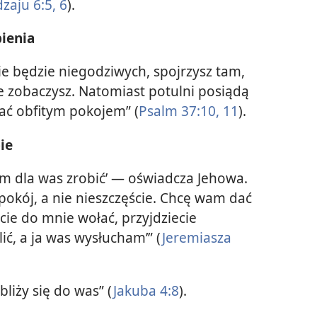
zaju 6:5, 6
).
pienia
 nie będzie niegodziwych, spojrzysz tam,
nie zobaczysz. Natomiast potulni posiądą
ać obfitym pokojem” (
Psalm 37:10, 11
).
ie
m dla was zrobić’ — oświadcza Jehowa.
kój, a nie nieszczęście. Chcę wam dać
ecie do mnie wołać, przyjdziecie
ić, a ja was wysłucham’” (
Jeremiasza
bliży się do was” (
Jakuba 4:8
).