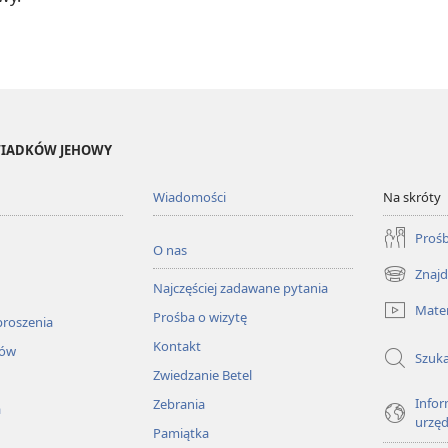
ŚWIADKÓW JEHOWY
Wiadomości
Na skróty
Prośb
O nas
Znajd
(opens
Najczęściej zadawane pytania
new
Mater
Prośba o wizytę
window)
proszenia
Kontakt
łów
Szuka
Zwiedzanie Betel
Infor
Zebrania
a
urzę
Pamiątka