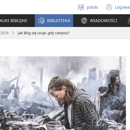
polski
Logowa
Wybór
(ope
języka
new
AUKI BIBLIJNE
BIBLIOTEKA
WIADOMOŚCI
win
 2018
Jak Bóg się czuje, gdy cierpisz?