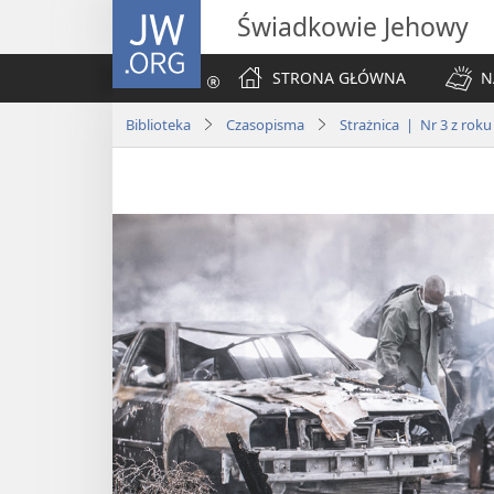
JW.ORG
Świadkowie Jehowy
STRONA GŁÓWNA
N
Biblioteka
Czasopisma
Strażnica | Nr 3 z roku