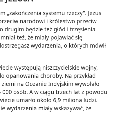
em „zakończenia systemu rzeczy”. Jezus
przeciw narodowi i królestwo przeciw
 drugim będzie też głód i trzęsienia
mniał też, że miały pojawiać się
 dostrzegasz wydarzenia, o których mówił
ecie występują niszczycielskie wojny,
e do opanowania choroby. Na przykład
e ziemi na Oceanie Indyjskim wywołało
5 000 osób. A w ciągu trzech lat z powodu
ecie umarło około 6,9 miliona ludzi.
akie wydarzenia miały wskazywać, że