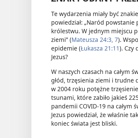
Te wydarzenia miały być znaki
powiedział: „Naród powstanie 
królestwu. W jednym miejscu po
ziemi” (
Mateusza 24:3,
7
). Wspo
epidemie (
Łukasza 21:11
). Czy
Jezus?
W naszych czasach na całym świ
głód, trzęsienia ziemi i trudn
w 2004 roku potężne trzęsieni
tsunami, które zabiło jakieś 22
pandemii COVID-19 na całym świ
Jezus powiedział, że właśnie t
koniec świata jest bliski.