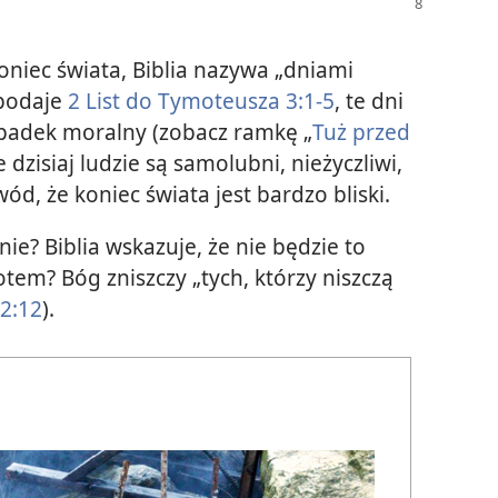
oniec świata, Biblia nazywa „dniami
 podaje
2 List do Tymoteusza 3:1-5
, te dni
padek moralny (zobacz ramkę „
Tuż przed
że dzisiaj ludzie są samolubni, nieżyczliwi,
owód, że koniec świata jest bardzo bliski.
nie? Biblia wskazuje, że nie będzie to
otem? Bóg zniszczy „tych, którzy niszczą
2:12
).