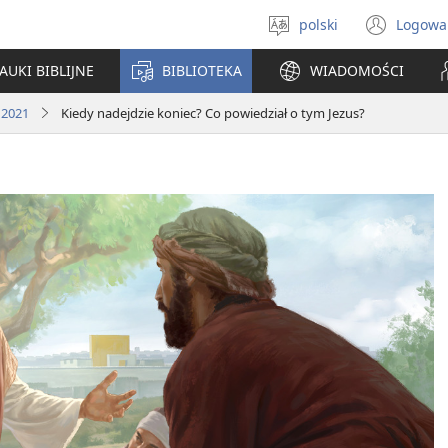
polski
Logowa
Wybór
(ope
języka
new
AUKI BIBLIJNE
BIBLIOTEKA
WIADOMOŚCI
win
 2021
Kiedy nadejdzie koniec? Co powiedział o tym Jezus?