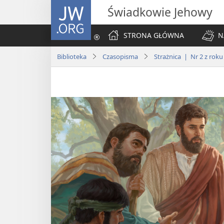
JW.ORG
Świadkowie Jehowy
STRONA GŁÓWNA
N
Biblioteka
Czasopisma
Strażnica | Nr 2 z roku