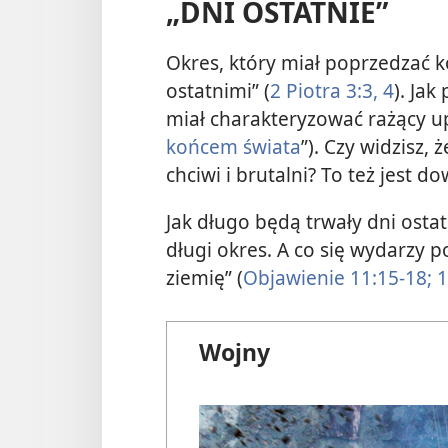
„DNI OSTATNIE”
Okres, który miał poprzedzać k
ostatnimi” (
2 Piotra 3:3, 4
). Jak
miał charakteryzować rażący u
końcem świata
”). Czy widzisz, 
chciwi i brutalni? To też jest d
Jak długo będą trwały dni ostat
długi okres. A co się wydarzy p
ziemię” (
Objawienie 11:15-18;
1
Wojny