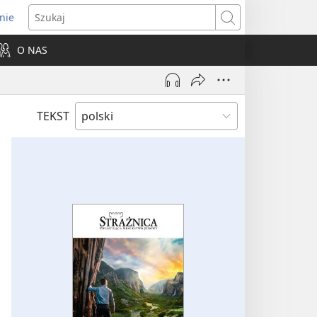
nie
ns
Szukaj
O NAS
dow)
TEKST