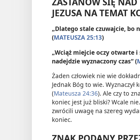
ZASTANÓW SIĘ NAD
JEZUSA NA TEMAT 
„Dlatego stale czuwajcie, bo n
(
MATEUSZA 25:13
)
„Wciąż miejcie oczy otwarte i 
nadejdzie wyznaczony czas” (
Żaden człowiek nie wie dokładni
Jednak Bóg to wie. Wyznaczył k
(
Mateusza 24:36
). Ale czy to zn
koniec jest już bliski? Wcale n
zwrócili uwagę na szereg wydar
koniec.
ZNAK PODANY PRZEZ