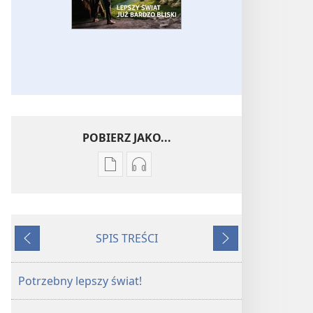
POBIERZ JAKO...
Ustawienia
Ustawienia
pobierania
pobierania
publikacji
nagrań
elektronicznych
audio
SPIS TREŚCI
STRAŻNICA
STRAŻNICA
Wstecz
Dalej
Lepszy
Lepszy
świat
świat
Potrzebny lepszy świat!
już
już
bardzo
bardzo