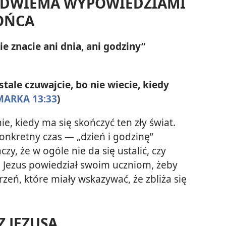
 DWIEMA WYPOWIEDZIAMI
KOŃCA
ie znacie ani dnia, ani godziny”
stale czuwajcie, bo nie wiecie, kiedy
MARKA 13:33
)
e, kiedy ma się skończyć ten zły świat.
onkretny czas — „dzień i godzinę”
aczy, że w ogóle nie da się ustalić, czy
ie. Jezus powiedział swoim uczniom, żeby
zeń, które miały wskazywać, że zbliża się
 JEZUSA