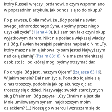
który Russell wręczył Jordanowi, o czym wspomniano
w poprzednim artykule. Jak odnosi się to do okupu?
Po pierwsze, Biblia mówi, że „
Bóg
posłał na świat
swego jednorodzonego Syna, abyśmy przez niego
uzyskali życie” (
1 Jana 4:9
). Już sam ten fakt czyni okup
wyjątkowym darem. Nikt nie posiada większej władzy
niż Bóg. Pewien hebrajski psalmista napisał o Nim: „Ty,
który masz na imię Jehowa, ty sam jesteś Najwyższym
nad całą ziemią” (
Psalm 83:18
). Nie ma znamienitszej
osobistości, od której moglibyśmy otrzymać dar.
Po drugie, Bóg jest „naszym Ojcem” (
Izajasza 63:16
).
W jakim sensie? Dał nam życie. Ponadto lojalnie się
o nas troszczy, podobnie jak opiekuńczy ojciec
troszczy się o dzieci. Nazywając swoich starożytnych
sług Efraimem, Bóg zapytał: „Czy Efraim nie jest dla
Mnie umiłowanym synem, najdroższym moim
dzieckiem? (...) Noszę go w sercu i wzruszam się do