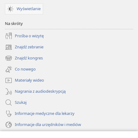
Wyświetlanie
Na skróty
Prośba o wizytę
Znajdź zebranie
(opens
new
Znajdź kongres
(opens
window)
new
Co nowego
window)
Materiały wideo
Nagrania z audiodeskrypcją
Szukaj
Informacje medyczne dla lekarzy
Informacje dla urzędników i mediów
Pomoc