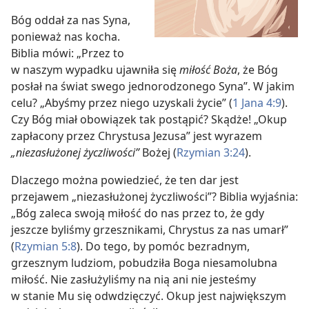
Bóg oddał za nas Syna,
ponieważ nas kocha.
Biblia mówi: „Przez to
w naszym wypadku ujawniła się
miłość Boża
, że Bóg
posłał na świat swego jednorodzonego Syna”. W jakim
celu? „Abyśmy przez niego uzyskali życie” (
1 Jana 4:9
).
Czy Bóg miał obowiązek tak postąpić? Skądże! „Okup
zapłacony przez Chrystusa Jezusa” jest wyrazem
„niezasłużonej życzliwości”
Bożej (
Rzymian 3:24
).
Dlaczego można powiedzieć, że ten dar jest
przejawem „niezasłużonej życzliwości”? Biblia wyjaśnia:
„Bóg zaleca swoją miłość do nas przez to, że gdy
jeszcze byliśmy grzesznikami, Chrystus za nas umarł”
(
Rzymian 5:8
). Do tego, by pomóc bezradnym,
grzesznym ludziom, pobudziła Boga niesamolubna
miłość. Nie zasłużyliśmy na nią ani nie jesteśmy
w stanie Mu się odwdzięczyć. Okup jest największym