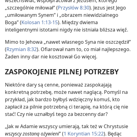
wszechświat, współpracował z Jezusem, którego
„szczególnie miłował” (
Przysłów 8:30
). Jezus jest Jego
„umiłowanym Synem” i „obrazem niewidzialnego
Boga” (
Kolosan 1:13-15
). Między dwiema
inteligentnymi istotami nigdy nie istniała bliższa więź.
Mimo to Jehowa „nawet własnego Syna nie oszczędził”
(
Rzymian 8:32
). Ofiarował nam to, co miał najlepszego.
Żaden inny dar nie kosztował Go więcej.
ZASPOKOJENIE PILNEJ POTRZEBY
Niektóre dary są cenne, ponieważ zaspokajają
konkretną potrzebę, może nawet naglącą. Pomyśl na
przykład, jak bardzo byłbyś wdzięczny komuś, kto
zapłacił za pilnie potrzebną ci terapię, na którą cię nie
stać! Czy nie uznałbyś tego za bezcenny dar?
„Jak w Adamie wszyscy umierają, tak też w Chrystusie
wszyscy zostaną ożywieni
” (
1 Koryntian 15:22
). Będąc