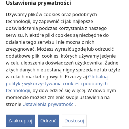
Ustawienia prywatności
Darowizny
Używamy plików cookies oraz podobnych
(opens
new
technologii, by zapewnić ci jak najlepsze
window)
doświadczenia podczas korzystania z naszego
BIBLIOTEKA INTERNETOWA Strażnicy
(opens
serwisu. Niektóre pliki cookies są niezbędne do
new
®
JW Hub
działania tego serwisu i nie można z nich
window)
(opens
zrezygnować. Możesz wyrazić zgodę lub odrzucić
new
®
JW Library
window)
dodatkowe pliki cookies, których używamy jedynie
w celu ulepszenia doświadczeń użytkownika. Żadne
Watchtower Library
z tych danych nie zostaną nigdy sprzedane lub użyte
w celach marketingowych. Przeczytaj
Globalną
politykę wykorzystywania cookies i podobnych
technologii
, by dowiedzieć się więcej. W dowolnym
Copyright
© 2026 Watch Tower Bible and Tract Society of Pennsylvania.
momencie możesz zmienić swoje ustawienia na
WARUNKI UŻYTKOWANIA
|
POLITYKA PRYWATNOŚCI
|
USTAWIENIA
stronie
Ustawienia prywatności
.
S
PRYWATNOŚCI
Ta
Zaakceptuj
Odrzuć
Dostosuj
of
Co