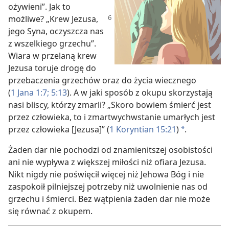
ożywieni”. Jak to
możliwe? „Krew Jezusa,
jego Syna, oczyszcza nas
z wszelkiego grzechu”.
Wiara w przelaną krew
Jezusa toruje drogę do
przebaczenia grzechów oraz do życia wiecznego
(
1 Jana 1:7;
5:13
). A w jaki sposób z okupu skorzystają
nasi bliscy, którzy zmarli? „Skoro bowiem śmierć jest
przez człowieka, to i zmartwychwstanie umarłych jest
przez człowieka [Jezusa]” (
1 Koryntian 15:21
)
.
a
Żaden dar nie pochodzi od znamienitszej osobistości
ani nie wypływa z większej miłości niż ofiara Jezusa.
Nikt nigdy nie poświęcił więcej niż Jehowa Bóg i nie
zaspokoił pilniejszej potrzeby niż uwolnienie nas od
grzechu i śmierci. Bez wątpienia żaden dar nie może
się równać z okupem.