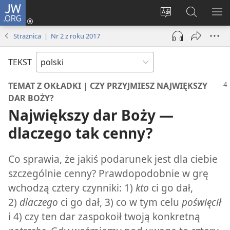
JW.ORG
Logowanie
(opens
Wybór
Szukaj
PO
new
języka
na
ME
Strażnica | Nr 2 z roku 2017
window)
JW.ORG
TEKST
TEMAT Z OKŁADKI | CZY PRZYJMIESZ NAJWIĘKSZY
DAR BOŻY?
Największy dar Boży —
dlaczego tak cenny?
Co sprawia, że jakiś podarunek jest dla ciebie
szczególnie cenny? Prawdopodobnie w grę
wchodzą cztery czynniki: 1)
kto
ci go dał,
2)
dlaczego
ci go dał, 3) co w tym celu
poświęcił
i 4) czy ten dar zaspokoił twoją konkretną