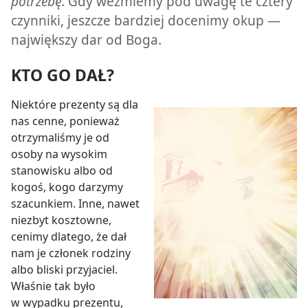
potrzebę
. Gdy weźmiemy pod uwagę te cztery
czynniki, jeszcze bardziej docenimy okup —
największy dar od Boga.
KTO GO DAŁ?
Niektóre prezenty są dla
nas cenne, ponieważ
otrzymaliśmy je od
osoby na wysokim
stanowisku albo od
kogoś, kogo darzymy
szacunkiem. Inne, nawet
niezbyt kosztowne,
cenimy dlatego, że dał
nam je członek rodziny
albo bliski przyjaciel.
Właśnie tak było
w wypadku prezentu,