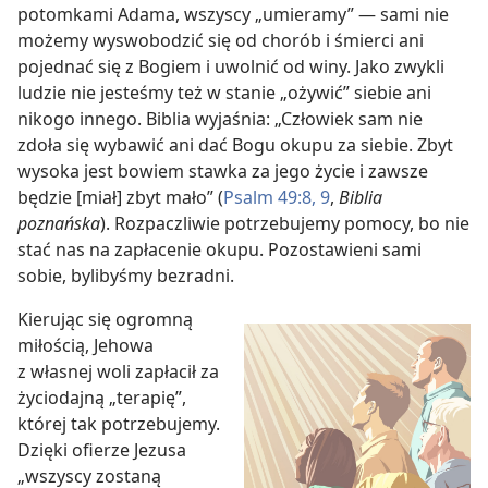
potomkami Adama, wszyscy „umieramy” — sami nie
możemy wyswobodzić się od chorób i śmierci ani
pojednać się z Bogiem i uwolnić od winy. Jako zwykli
ludzie nie jesteśmy też w stanie „ożywić” siebie ani
nikogo innego. Biblia wyjaśnia: „Człowiek sam nie
zdoła się wybawić ani dać Bogu okupu za siebie. Zbyt
wysoka jest bowiem stawka za jego życie i zawsze
będzie [miał] zbyt mało” (
Psalm 49:8, 9
,
Biblia
poznańska
). Rozpaczliwie potrzebujemy pomocy, bo nie
stać nas na zapłacenie okupu. Pozostawieni sami
sobie, bylibyśmy bezradni.
Kierując się ogromną
miłością, Jehowa
z własnej woli zapłacił za
życiodajną „terapię”,
której tak potrzebujemy.
Dzięki ofierze Jezusa
„wszyscy zostaną