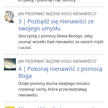
krzywdy, i pokonaj chęć zemsty.
JAK PRZERWAĆ BŁĘDNE KOŁO NIENAWIŚCI?
3 | Pozbądź się nienawiści ze
swojego umysłu
Skorzystaj z pomocy Słowa Bożego, żeby
usunąć wszelki ślad nienawiści ze swoich myśli
i uczuć.
JAK PRZERWAĆ BŁĘDNE KOŁO NIENAWIŚCI?
4 | Pokonaj nienawiść z pomocą
Boga
Dzięki pomocy ducha świętego możesz
rozwinąć cechy, które przeciwdziałają
nienawiści.