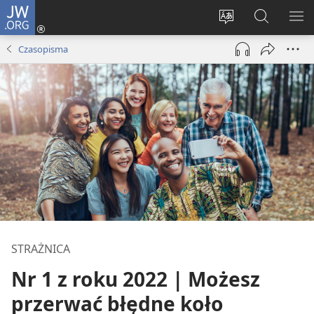
JW.ORG
Logowanie
(opens
Wybór
Szukaj
PO
new
języka
na
ME
Czasopisma
window)
JW.ORG
STRAŻNICA
Nr 1 z roku 2022 | Możesz
przerwać błędne koło