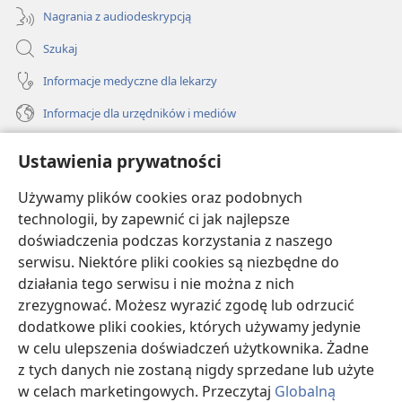
Nagrania z audiodeskrypcją
Szukaj
Informacje medyczne dla lekarzy
Informacje dla urzędników i mediów
Pomoc
Ustawienia prywatności
Darowizny
Używamy plików cookies oraz podobnych
(opens
new
technologii, by zapewnić ci jak najlepsze
window)
doświadczenia podczas korzystania z naszego
BIBLIOTEKA INTERNETOWA Strażnicy
(opens
serwisu. Niektóre pliki cookies są niezbędne do
new
®
JW Hub
działania tego serwisu i nie można z nich
window)
(opens
zrezygnować. Możesz wyrazić zgodę lub odrzucić
new
®
JW Library
window)
dodatkowe pliki cookies, których używamy jedynie
w celu ulepszenia doświadczeń użytkownika. Żadne
Watchtower Library
z tych danych nie zostaną nigdy sprzedane lub użyte
w celach marketingowych. Przeczytaj
Globalną