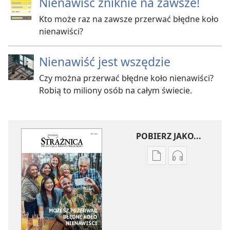
Nienawiść zniknie na zawsze!
Kto może raz na zawsze przerwać błędne koło
nienawiści?
Nienawiść jest wszędzie
Czy można przerwać błędne koło nienawiści?
Robią to miliony osób na całym świecie.
POBIERZ JAKO...
Ustawienia
Ustawienia
pobierania
pobierania
publikacji
nagrań
elektronicznych
audio
STRAŻNICA
STRAŻNICA
Możesz
Możesz