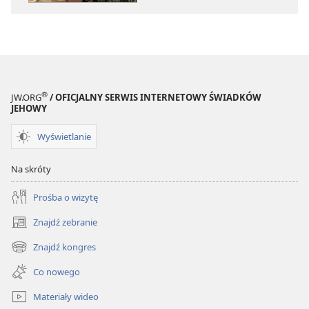
przerwać
przerwać
błędne
błędne
koło
koło
nienawiści
nienawiści
®
JW.ORG
/ OFICJALNY SERWIS INTERNETOWY ŚWIADKÓW
JEHOWY
Wyświetlanie
Na skróty
Prośba o wizytę
Znajdź zebranie
(opens
new
Znajdź kongres
(opens
window)
new
Co nowego
window)
Materiały wideo