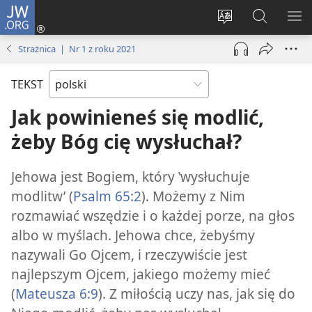
JW.ORG
Logowanie
(opens
Wybór
Szukaj
PO
new
języka
na
ME
Strażnica | Nr 1 z roku 2021
window)
JW.ORG
TEKST
Jak powinieneś się modlić,
żeby Bóg cię wysłuchał?
Jehowa jest Bogiem, który ‛wysłuchuje
modlitw’ (
Psalm 65:2
). Możemy z Nim
rozmawiać wszędzie i o każdej porze, na głos
albo w myślach. Jehowa chce, żebyśmy
nazywali Go Ojcem, i rzeczywiście jest
najlepszym Ojcem, jakiego możemy mieć
(
Mateusza 6:9
). Z miłością uczy nas, jak się do