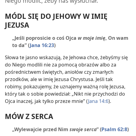
Niego modlić, żeby nas wysłuchał.
MÓDL SIĘ DO JEHOWY W IMIĘ
JEZUSA
„Jeśli poprosicie o coś Ojca
w moje imię
, On wam
to da”
(
Jana 16:23
)
Słowa te jasno wskazują, że Jehowa chce, żebyśmy się
do Niego modlili nie za pomocą obrazów albo za
pośrednictwem świętych, aniołów czy zmarłych
przodków, ale w imię Jezusa Chrystusa. Jeśli tak
robimy, pokazujemy, że uznajemy ważną rolę Jezusa,
który tak o sobie powiedział: „Nikt nie przychodzi do
Ojca inaczej, jak tylko przeze mnie” (
Jana 14:6
).
MÓW Z SERCA
„Wylewajcie przed Nim
swoje serca
”
(
Psalm 62:8
)