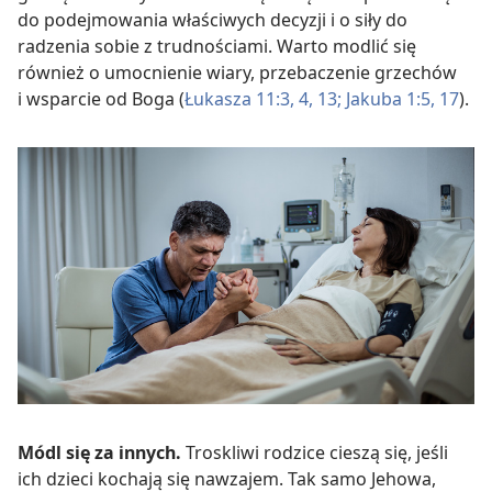
do podejmowania właściwych decyzji i o siły do
radzenia sobie z trudnościami. Warto modlić się
również o umocnienie wiary, przebaczenie grzechów
i wsparcie od Boga (
Łukasza 11:3, 4,
13;
Jakuba 1:5,
17
).
Módl się za innych.
Troskliwi rodzice cieszą się, jeśli
ich dzieci kochają się nawzajem. Tak samo Jehowa,