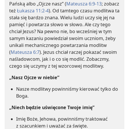
Pańską albo „Ojcze nasz” (
Mateusza 6:9-13
; zobacz
też
Łukasza 11:2-4
). Od tamtego czasu modlitwa ta
stała się bardzo znana. Wielu ludzi uczy się jej na
pamięć i powtarza słowo w słowo. Ale czy tego
chciał Jezus? Na pewno nie, bo wcześniej w tym
samym kazaniu powiedział swoim uczniom, żeby
unikali mechanicznego powtarzania modlitw
(
Mateusza 6:7
). Jezus chciał raczej pokazać swoim
naśladowcom, jak i o co się modlić. Zobaczmy,
czego się uczymy z tej wzorcowej modlitwy.
„Nasz Ojcze w niebie”
Nasze modlitwy powinniśmy kierować tylko do
Boga.
„Niech będzie uświęcone Twoje imię”
Imię Boże, Jehowa, powinniśmy traktować
z szacunkiem i uważać za święte.