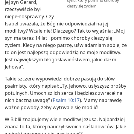
synu, który pomimo choroby
jej syn Gerard,
cieszy się życiem
rzeczywiście był
niepełnosprawny. Czy
Isabel uważała, że Bóg nie odpowiedział na jej
modlitwy? Wcale nie! Dlaczego? Tak to wyjaśnia: „Mój
syn ma teraz 14 lat i pomimo choroby cieszy się
życiem. Kiedy na niego patrzę, uświadamiam sobie, że
to on jest najlepszą odpowiedzią na moje modlitwy.
Jest największym błogosławieństwem, jakie dał mi
Jehowa”.
Takie szczere wypowiedzi dobrze pasują do słów
psalmisty, który napisał: „Ty, Jehowo, usłyszysz prośby
potulnych. Umocnisz ich serca i będziesz zwracał na
nich baczną uwagę” (
Psalm 10:17
). Mamy naprawdę
ważne powody, żeby wytrwale się modlić!
W Biblii znajdujemy wiele modlitw Jezusa. Najbardziej
znana to ta, której nauczył swoich naśladowców. Jakie
wnioski możemy z niej wyciągnąć?