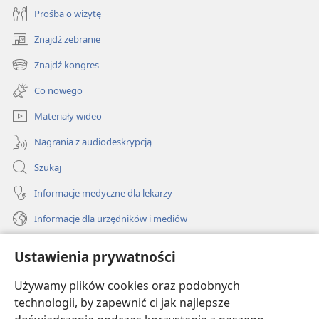
Prośba o wizytę
Znajdź zebranie
(opens
new
Znajdź kongres
(opens
window)
new
Co nowego
window)
Materiały wideo
Nagrania z audiodeskrypcją
Szukaj
Informacje medyczne dla lekarzy
Informacje dla urzędników i mediów
Pomoc
Ustawienia prywatności
Darowizny
Używamy plików cookies oraz podobnych
(opens
new
technologii, by zapewnić ci jak najlepsze
window)