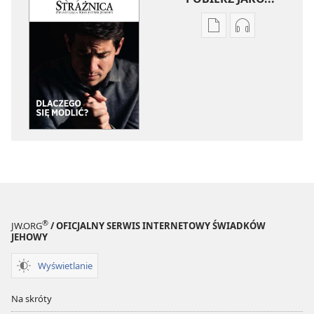
Ustawienia
Ustawienia
pobierania
pobierania
publikacji
nagrań
elektronicznych
audio
STRAŻNICA
STRAŻNICA
Dlaczego
Dlaczego
się
się
modlić?
modlić?
®
JW.ORG
/ OFICJALNY SERWIS INTERNETOWY ŚWIADKÓW
JEHOWY
Wyświetlanie
Na skróty