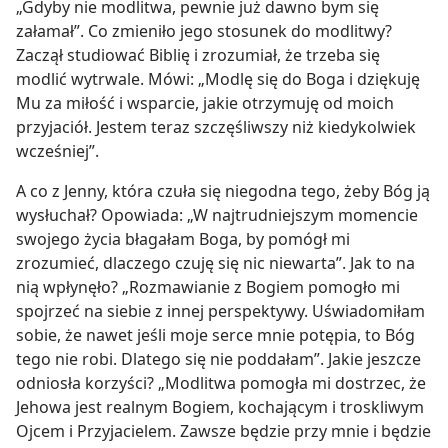
„Gdyby nie modlitwa, pewnie już dawno bym się
załamał”. Co zmieniło jego stosunek do modlitwy?
Zaczął studiować Biblię i zrozumiał, że trzeba się
modlić wytrwale. Mówi: „Modlę się do Boga i dziękuję
Mu za miłość i wsparcie, jakie otrzymuję od moich
przyjaciół. Jestem teraz szczęśliwszy niż kiedykolwiek
wcześniej”.
A co z Jenny, która czuła się niegodna tego, żeby Bóg ją
wysłuchał? Opowiada: „W najtrudniejszym momencie
swojego życia błagałam Boga, by pomógł mi
zrozumieć, dlaczego czuję się nic niewarta”. Jak to na
nią wpłynęło? „Rozmawianie z Bogiem pomogło mi
spojrzeć na siebie z innej perspektywy. Uświadomiłam
sobie, że nawet jeśli moje serce mnie potępia, to Bóg
tego nie robi. Dlatego się nie poddałam”. Jakie jeszcze
odniosła korzyści? „Modlitwa pomogła mi dostrzec, że
Jehowa jest realnym Bogiem, kochającym i troskliwym
Ojcem i Przyjacielem. Zawsze będzie przy mnie i będzie