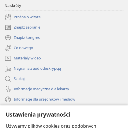
Na skróty
Prośba o wizytę
Znajdź zebranie
(opens
new
Znajdź kongres
(opens
window)
new
Co nowego
window)
Materiały wideo
Nagrania z audiodeskrypcją
Szukaj
Informacje medyczne dla lekarzy
Informacje dla urzędników i mediów
Pomoc
Ustawienia prywatności
Darowizny
Używamy plików cookies oraz podobnych
(opens