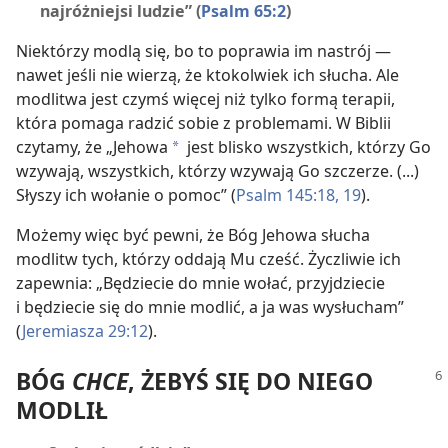
najróżniejsi ludzie” (
Psalm 65:2
)
Niektórzy modlą się, bo to poprawia im nastrój —
nawet jeśli nie wierzą, że ktokolwiek ich słucha. Ale
modlitwa jest czymś więcej niż tylko formą terapii,
która pomaga radzić sobie z problemami. W Biblii
czytamy, że „Jehowa
jest blisko wszystkich, którzy Go
a
wzywają, wszystkich, którzy wzywają Go szczerze. (...)
Słyszy ich wołanie o pomoc” (
Psalm 145:18, 19
).
Możemy więc być pewni, że Bóg Jehowa słucha
modlitw tych, którzy oddają Mu cześć. Życzliwie ich
zapewnia: „Będziecie do mnie wołać, przyjdziecie
i będziecie się do mnie modlić, a ja was wysłucham”
(
Jeremiasza 29:12
).
BÓG
CHCE
, ŻEBYŚ SIĘ DO NIEGO
MODLIŁ