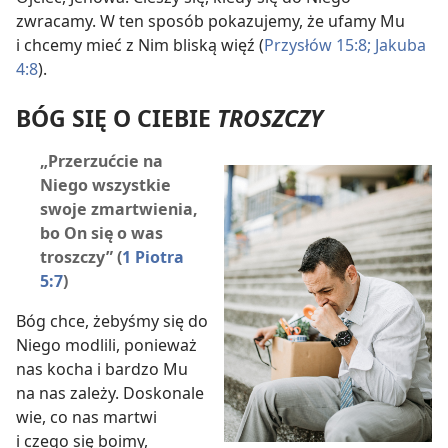
zwracamy. W ten sposób pokazujemy, że ufamy Mu
i chcemy mieć z Nim bliską więź (
Przysłów 15:8;
Jakuba
4:8
).
BÓG SIĘ O CIEBIE
TROSZCZY
„Przerzućcie na
Niego wszystkie
swoje zmartwienia,
bo On się o was
troszczy” (
1 Piotra
5:7
)
Bóg chce, żebyśmy się do
Niego modlili, ponieważ
nas kocha i bardzo Mu
na nas zależy. Doskonale
wie, co nas martwi
i czego się boimy,