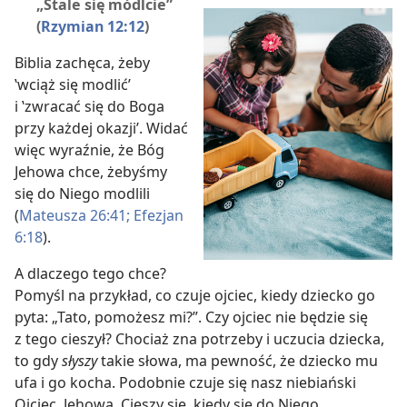
„Stale się módlcie”
(
Rzymian 12:12
)
Biblia zachęca, żeby
‛wciąż się modlić’
i ‛zwracać się do Boga
przy każdej okazji’. Widać
więc wyraźnie, że Bóg
Jehowa chce, żebyśmy
się do Niego modlili
(
Mateusza 26:41;
Efezjan
6:18
).
A dlaczego tego chce?
Pomyśl na przykład, co czuje ojciec, kiedy dziecko go
pyta: „Tato, pomożesz mi?”. Czy ojciec nie będzie się
z tego cieszył? Chociaż zna potrzeby i uczucia dziecka,
to gdy
słyszy
takie słowa, ma pewność, że dziecko mu
ufa i go kocha. Podobnie czuje się nasz niebiański
Ojciec, Jehowa. Cieszy się, kiedy się do Niego