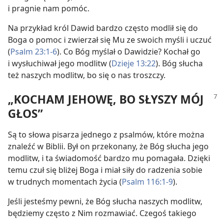
i pragnie nam pomóc.
Na przykład król Dawid bardzo często modlił się do
Boga o pomoc i zwierzał się Mu ze swoich myśli i uczuć
(
Psalm 23:1-6
). Co Bóg myślał o Dawidzie? Kochał go
i wysłuchiwał jego modlitw (
Dzieje 13:22
). Bóg słucha
też naszych modlitw, bo się o nas troszczy.
„KOCHAM JEHOWĘ, BO SŁYSZY MÓJ
GŁOS”
Są to słowa pisarza jednego z psalmów, które można
znaleźć w Biblii. Był on przekonany, że Bóg słucha jego
modlitw, i ta świadomość bardzo mu pomagała. Dzięki
temu czuł się bliżej Boga i miał siły do radzenia sobie
w trudnych momentach życia (
Psalm 116:1-9
).
Jeśli jesteśmy pewni, że Bóg słucha naszych modlitw,
będziemy często z Nim rozmawiać. Czegoś takiego