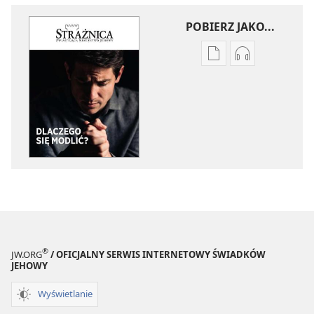
POBIERZ JAKO...
Ustawienia
Ustawienia
pobierania
pobierania
publikacji
nagrań
elektronicznych
audio
STRAŻNICA
STRAŻNICA
Dlaczego
Dlaczego
się
się
modlić?
modlić?
®
JW.ORG
/ OFICJALNY SERWIS INTERNETOWY ŚWIADKÓW
JEHOWY
Wyświetlanie