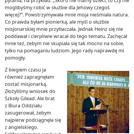
pytania, na przykład: „Skoro nie mamy dzieci, to czy nie
moglibyśmy robić w służbie dla Jehowy czegoś
więcej?”. Powstrzymywała mnie moja nieśmiała natura.
Co prawda byłam pionierką, ale myśl o służbie
misjonarskiej mnie przytłaczała. Jednak Heinz się nie
poddawał i cierpliwie wracał do tego tematu. Zachęcał
mnie też, żebym nie skupiała się tak mocno na sobie,
tylko na pomaganiu ludziom. Jego rady naprawdę mi
pomogły.
Z biegiem czasu ja
również zapragnęłam
zostać misjonarką.
Złożyliśmy wniosek do
Szkoły Gilead. Ale brat
z Biura Oddziału
zasugerował, żebym
najpierw podciągnęła się
z angielskiego.