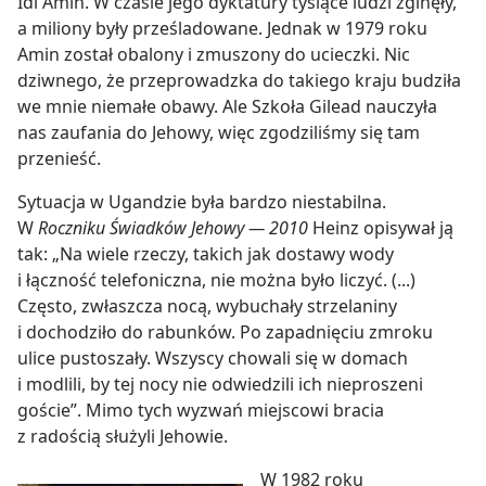
Idi Amin. W czasie jego dyktatury tysiące ludzi zginęły,
a miliony były prześladowane. Jednak w 1979 roku
Amin został obalony i zmuszony do ucieczki. Nic
dziwnego, że przeprowadzka do takiego kraju budziła
we mnie niemałe obawy. Ale Szkoła Gilead nauczyła
nas zaufania do Jehowy, więc zgodziliśmy się tam
przenieść.
Sytuacja w Ugandzie była bardzo niestabilna.
W
Roczniku Świadków Jehowy — 2010
Heinz opisywał ją
tak: „Na wiele rzeczy, takich jak dostawy wody
i łączność telefoniczna, nie można było liczyć. (...)
Często, zwłaszcza nocą, wybuchały strzelaniny
i dochodziło do rabunków. Po zapadnięciu zmroku
ulice pustoszały. Wszyscy chowali się w domach
i modlili, by tej nocy nie odwiedzili ich nieproszeni
goście”. Mimo tych wyzwań miejscowi bracia
z radością służyli Jehowie.
W 1982 roku