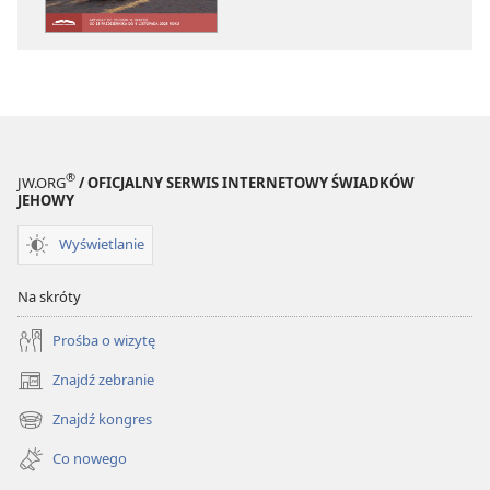
—
—
WYDANIE
WYDANIE
DO
DO
STUDIUM
STUDIUM
Sierpień 2025
Sierpień 2025
®
JW.ORG
/ OFICJALNY SERWIS INTERNETOWY ŚWIADKÓW
JEHOWY
Wyświetlanie
Na skróty
Prośba o wizytę
Znajdź zebranie
(opens
new
Znajdź kongres
(opens
window)
new
Co nowego
window)