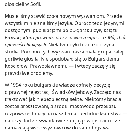
głosicieli w Sofii.
Musieliśmy stawić czoła nowym wyzwaniom. Przede
wszystkim nie znaliśmy języka. Oprócz tego jedynymi
dostępnymi publikacjami po bułgarsku były książki
Prawda, która prowadzi do życia wiecznego
oraz
Mój zbiór
opowieści biblijnych
. Niełatwo było też rozpoczynać
studia. Pomimo tych wyzwań nasza mała grupa dalej
gorliwie głosiła. Nie spodobało się to Bułgarskiemu
Kościołowi Prawosławnemu — i wtedy zaczęły się
prawdziwe problemy.
W 1994 roku bułgarskie władze cofnęły decyzję
o prawnej rejestracji Świadków Jehowy. Zaczęto nas
traktować jak niebezpieczną sektę. Niektórzy bracia
zostali aresztowani, a środki masowego przekazu
rozpowszechniały na nasz temat perfidne kłamstwa —
na przykład że Świadkowie zabijają swoje dzieci i że
namawiają współwyznawców do samobójstwa.