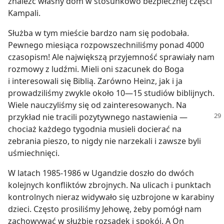
znaleźć własny dom w stosunkowo bezpiecznej części
Kampali.
Służba w tym mieście bardzo nam się podobała.
Pewnego miesiąca rozpowszechniliśmy ponad 4000
czasopism! Ale największą przyjemność sprawiały nam
rozmowy z ludźmi. Mieli oni szacunek do Boga
i interesowali się Biblią. Zarówno Heinz, jak i ja
prowadziliśmy zwykle około 10—15 studiów biblijnych.
Wiele nauczyliśmy się od zainteresowanych. Na
przykład nie tracili pozytywnego nastawienia
—
chociaż każdego tygodnia musieli docierać na
zebrania pieszo, to nigdy nie narzekali i zawsze byli
uśmiechnięci.
W latach 1985-1986 w Ugandzie doszło do dwóch
kolejnych konfliktów zbrojnych. Na ulicach i punktach
kontrolnych nieraz widywało się uzbrojone w karabiny
dzieci. Często prosiliśmy Jehowę, żeby pomógł nam
zachowywać w służbie rozsądek i spokój. A On