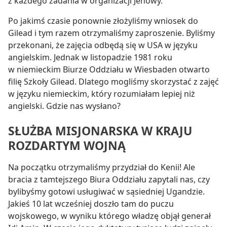
z każdego zadania w organizacji Jehowy.
Po jakimś czasie ponownie złożyliśmy wniosek do
Gilead i tym razem otrzymaliśmy zaproszenie. Byliśmy
przekonani, że zajęcia odbędą się w USA w języku
angielskim. Jednak w listopadzie 1981 roku
w niemieckim Biurze Oddziału w Wiesbaden otwarto
filię Szkoły Gilead. Dlatego mogliśmy skorzystać z zajęć
w języku niemieckim, który rozumiałam lepiej niż
angielski. Gdzie nas wysłano?
SŁUŻBA MISJONARSKA W KRAJU
ROZDARTYM WOJNĄ
Na początku otrzymaliśmy przydział do Kenii! Ale
bracia z tamtejszego Biura Oddziału zapytali nas, czy
bylibyśmy gotowi usługiwać w sąsiedniej Ugandzie.
Jakieś 10 lat wcześniej doszło tam do puczu
wojskowego, w wyniku którego władzę objął generał