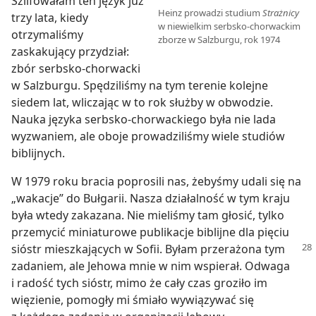
Szlifowałam ten język już
Heinz prowadzi studium
Strażnicy
trzy lata, kiedy
w niewielkim serbsko-chorwackim
otrzymaliśmy
zborze w Salzburgu, rok 1974
zaskakujący przydział:
zbór serbsko-chorwacki
w Salzburgu. Spędziliśmy na tym terenie kolejne
siedem lat, wliczając w to rok służby w obwodzie.
Nauka języka serbsko-chorwackiego była nie lada
wyzwaniem, ale oboje prowadziliśmy wiele studiów
biblijnych.
W 1979 roku bracia poprosili nas, żebyśmy udali się na
„wakacje” do Bułgarii. Nasza działalność w tym kraju
była wtedy zakazana. Nie mieliśmy tam głosić, tylko
przemycić miniaturowe publikacje biblijne dla pięciu
sióstr
mieszkających w Sofii. Byłam przerażona tym
zadaniem, ale Jehowa mnie w nim wspierał. Odwaga
i radość tych sióstr, mimo że cały czas groziło im
więzienie, pomogły mi śmiało wywiązywać się