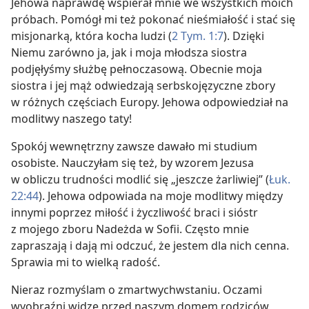
Jehowa naprawdę wspierał mnie we wszystkich moich
próbach. Pomógł mi też pokonać nieśmiałość i stać się
misjonarką, która kocha ludzi (
2 Tym. 1:7
). Dzięki
Niemu zarówno ja, jak i moja młodsza siostra
podjęłyśmy służbę pełnoczasową. Obecnie moja
siostra i jej mąż odwiedzają serbskojęzyczne zbory
w różnych częściach Europy. Jehowa odpowiedział na
modlitwy naszego taty!
Spokój wewnętrzny zawsze dawało mi studium
osobiste. Nauczyłam się też, by wzorem Jezusa
w obliczu trudności modlić się „jeszcze żarliwiej” (
Łuk.
22:44
). Jehowa odpowiada na moje modlitwy między
innymi poprzez miłość i życzliwość braci i sióstr
z mojego zboru Nadeżda w Sofii. Często mnie
zapraszają i dają mi odczuć, że jestem dla nich cenna.
Sprawia mi to wielką radość.
Nieraz rozmyślam o zmartwychwstaniu. Oczami
wyobraźni widzę przed naszym domem rodziców,