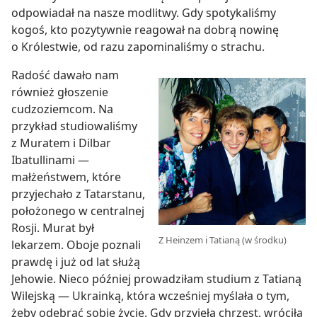
odpowiadał na nasze modlitwy. Gdy spotykaliśmy
kogoś, kto pozytywnie reagował na dobrą nowinę
o Królestwie, od razu zapominaliśmy o strachu.
Radość dawało nam
również głoszenie
cudzoziemcom. Na
przykład studiowaliśmy
z Muratem i Dilbar
Ibatullinami —
małżeństwem, które
przyjechało z Tatarstanu,
położonego w centralnej
Rosji. Murat był
Z Heinzem i Tatianą (w środku)
lekarzem. Oboje poznali
prawdę i już od lat służą
Jehowie. Nieco później prowadziłam studium z Tatianą
Wilejską — Ukrainką, która wcześniej myślała o tym,
żeby odebrać sobie życie. Gdy przyjęła chrzest, wróciła