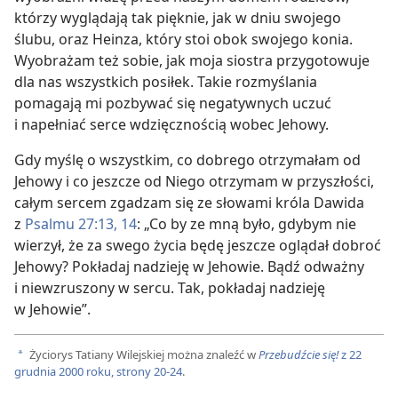
którzy wyglądają tak pięknie, jak w dniu swojego
ślubu, oraz Heinza, który stoi obok swojego konia.
Wyobrażam też sobie, jak moja siostra przygotowuje
dla nas wszystkich posiłek. Takie rozmyślania
pomagają mi pozbywać się negatywnych uczuć
i napełniać serce wdzięcznością wobec Jehowy.
Gdy myślę o wszystkim, co dobrego otrzymałam od
Jehowy i co jeszcze od Niego otrzymam w przyszłości,
całym sercem zgadzam się ze słowami króla Dawida
z
Psalmu 27:13, 14
: „Co by ze mną było, gdybym nie
wierzył, że za swego życia będę jeszcze oglądał dobroć
Jehowy? Pokładaj nadzieję w Jehowie. Bądź odważny
i niewzruszony w sercu. Tak, pokładaj nadzieję
w Jehowie”.
Życiorys Tatiany Wilejskiej można znaleźć w
Przebudźcie się!
z 22
a
grudnia 2000 roku, strony 20-24
.