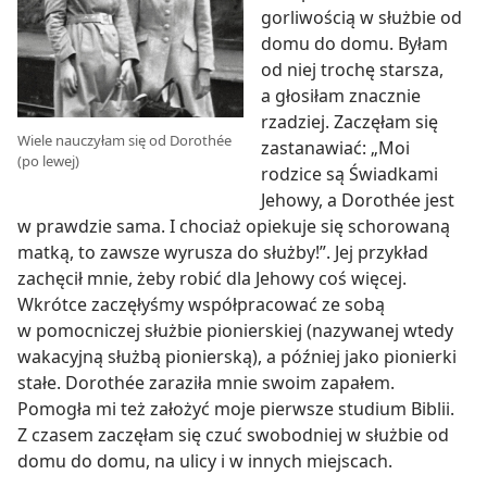
gorliwością w służbie od
domu do domu. Byłam
od niej trochę starsza,
a głosiłam znacznie
rzadziej. Zaczęłam się
Wiele nauczyłam się od Dorothée
zastanawiać: „Moi
(po lewej)
rodzice są Świadkami
Jehowy, a Dorothée jest
w prawdzie sama. I chociaż opiekuje się schorowaną
matką, to zawsze wyrusza do służby!”. Jej przykład
zachęcił mnie, żeby robić dla Jehowy coś więcej.
Wkrótce zaczęłyśmy współpracować ze sobą
w pomocniczej służbie pionierskiej (nazywanej wtedy
wakacyjną służbą pionierską), a później jako pionierki
stałe. Dorothée zaraziła mnie swoim zapałem.
Pomogła mi też założyć moje pierwsze studium Biblii.
Z czasem zaczęłam się czuć swobodniej w służbie od
domu do domu, na ulicy i w innych miejscach.