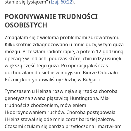
stanie się tysiącem” (
Izaj. 60:22
).
POKONYWANIE TRUDNOŚCI
OSOBISTYCH
Zmagałam się z wieloma problemami zdrowotnymi.
Kilkukrotnie zdiagnozowano u mnie guzy, w tym guza
mózgu. Przeszłam radioterapię, a potem 12-godzinną
operację w Indiach, podczas której chirurdzy usunęli
większą część tego guza. Po operacji jakiś czas
dochodziłam do siebie w indyjskim Biurze Oddziału.
Później kontynuowaliśmy służbę w Bułgarii.
Tymczasem u Heinza rozwinęła się rzadka choroba
genetyczna zwana pląsawicą Huntingtona. Miał
trudności z chodzeniem, mówieniem
i koordynowaniem ruchów. Choroba postępowała
i Heinz stawał się ode mnie coraz bardziej zależny.
Czasami czułam się bardzo przytłoczona i martwiłam