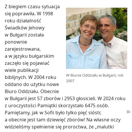
Z biegiem czasu sytuacja
się poprawiła. W 1998
roku działalność
Świadków Jehowy
w Bułgarii została
ponownie
zarejestrowana,
a w języku bułgarskim
zaczęło się pojawiać
wiele publikacji
W Biurze Oddziału w Bułgarii, rok
biblijnych. W 2004 roku
2007
oddano do użytku nowe
Biuro Oddziału. Obecnie
w Bułgarii jest 57 zborów i 2953 głosicieli. W 2024 roku
z uroczystości Pamiątki skorzystało 6475 osób.
Pamiętamy, jak w Sofii było
tylko pięć sióstr,
a obecnie jest tam dziewięć zborów! Na własne oczy
widzieliśmy spełnienie się proroctwa, że „malutki