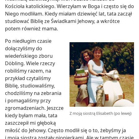
Kościoła katolickiego. Wierzyłam w Boga i często się do
Niego modliłam. Kiedy miałam dziewięć lat, tata zaczął
studiować Biblię ze Świadkami Jehowy, a wkrótce
potem również mama.
Po niedługim czasie
dołączyliśmy do
wiedeńskiego zboru
Döbling. Wiele rzeczy
robiliśmy razem, na
przykład czytaliśmy
Biblię, studiowaliśmy,
chodziliśmy na zebrania
i pomagaliśmy przy
zgromadzeniach. Jeszcze
Z moją siostrą Elisabeth (po lewej)
kiedy byłam mała, tata
zaszczepił mi głęboką
miłość do Jehowy. Często modlił się o to, żebyśmy ja
i moja siostra zostały pionierkami. Ale w tamtym czasie