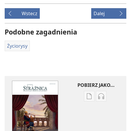
Wstecz
Dalej
Podobne zagadnienia
Życiorysy
POBIERZ JAKO...
Ustawienia
Ustawienia
pobierania
pobierania
publikacji
nagrań
elektronicznych
audio
STRAŻNICA
STRAŻNICA