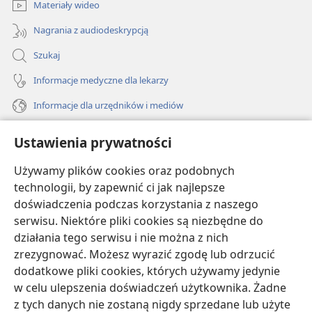
Materiały wideo
Nagrania z audiodeskrypcją
Szukaj
Informacje medyczne dla lekarzy
Informacje dla urzędników i mediów
Pomoc
Ustawienia prywatności
Darowizny
Używamy plików cookies oraz podobnych
(opens
new
technologii, by zapewnić ci jak najlepsze
window)
doświadczenia podczas korzystania z naszego
BIBLIOTEKA INTERNETOWA Strażnicy
(opens
serwisu. Niektóre pliki cookies są niezbędne do
new
®
JW Hub
działania tego serwisu i nie można z nich
window)
(opens
zrezygnować. Możesz wyrazić zgodę lub odrzucić
new
®
JW Library
window)
dodatkowe pliki cookies, których używamy jedynie
w celu ulepszenia doświadczeń użytkownika. Żadne
Watchtower Library
z tych danych nie zostaną nigdy sprzedane lub użyte