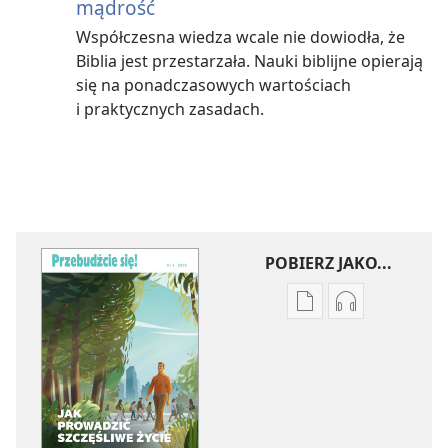
mądrość
Współczesna wiedza wcale nie dowiodła, że
Biblia jest przestarzała. Nauki biblijne opierają
się na ponadczasowych wartościach
i praktycznych zasadach.
POBIERZ JAKO...
Ustawienia
Ustawienia
pobierania
pobierania
publikacji
nagrań
elektronicznych
audio
PRZEBUDŹCIE
PRZEBUDŹCI
SIĘ!
SIĘ!