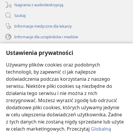
Nagrania z audiodeskrypcją
Szukaj
Informacje medyczne dla lekarzy
Informacje dla urzędników i mediów
Pomoc
Ustawienia prywatności
Darowizny
Używamy plików cookies oraz podobnych
(opens
new
technologii, by zapewnić ci jak najlepsze
window)
doświadczenia podczas korzystania z naszego
BIBLIOTEKA INTERNETOWA Strażnicy
(opens
serwisu. Niektóre pliki cookies są niezbędne do
new
®
JW Hub
działania tego serwisu i nie można z nich
window)
(opens
zrezygnować. Możesz wyrazić zgodę lub odrzucić
new
®
JW Library
window)
dodatkowe pliki cookies, których używamy jedynie
w celu ulepszenia doświadczeń użytkownika. Żadne
Watchtower Library
z tych danych nie zostaną nigdy sprzedane lub użyte
w celach marketingowych. Przeczytaj
Globalną