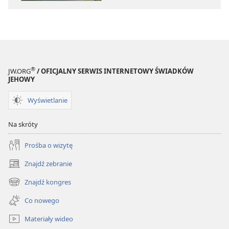
Jak
Jak
prowadzić
prowadzić
szczęśliwe
szczęśliwe
życie
życie
®
JW.ORG
/ OFICJALNY SERWIS INTERNETOWY ŚWIADKÓW
JEHOWY
Wyświetlanie
Na skróty
Prośba o wizytę
Znajdź zebranie
(opens
new
Znajdź kongres
(opens
window)
new
Co nowego
window)
Materiały wideo