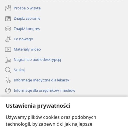
Prośba o wizytę
Znajdź zebranie
(opens
new
Znajdź kongres
(opens
window)
new
Co nowego
window)
Materiały wideo
Nagrania z audiodeskrypcją
Szukaj
Informacje medyczne dla lekarzy
Informacje dla urzędników i mediów
Pomoc
Ustawienia prywatności
Darowizny
Używamy plików cookies oraz podobnych
(opens
new
technologii, by zapewnić ci jak najlepsze