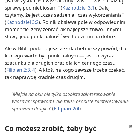
„Na wszystko jest wyznaczony czas — czas na każdą
sprawę pod niebiosami” (
Kaznodziei 3:1
). Dalej
czytamy, że jest „czas sadzenia i czas wykorzeniania”
(
Kaznodziei 3:2
). Rolnik obsiewa pole w odpowiednim
momencie, żeby zebrać jak najlepsze żniwo. Innymi
słowy, jego punktualność wychodzi mu na dobre.
Ale w Biblii podano jeszcze szlachetniejszy powód, dla
którego warto być punktualnym — jest to wyraz
szacunku dla drugich oraz dla ich cennego czasu
(
Filipian 2:3, 4
). A ktoś, na kogo zawsze trzeba czekać,
tak naprawdę kradnie czas drugim.
‛Miejcie na oku nie tylko osobiste zainteresowanie
własnymi sprawami, ale także osobiste zainteresowanie
sprawami drugich’
(
Filipian 2:4
)
.
Co możesz zrobić, żeby być