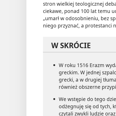
stron wielkiej teologicznej deb
ciekawe, ponad 100 lat temu uc
„umarł w odosobnieniu, bez spr
niego przyznać, a protestanci n
W SKRÓCIE
W roku 1516 Erazm wyd
greckim. W jednej szpalc
grecki, a w drugiej tłum
również obszerne przypi
We wstępie do tego dzie
odżegnuję się od tych, k
czytali zwykli ludzie or