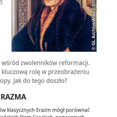
j
z wśród zwolenników reformacji.
ł kluczową rolę w przeobrażeniu
opy. Jak do tego doszło?
 ERAZMA
yków klasycznych Erazm mógł porównać