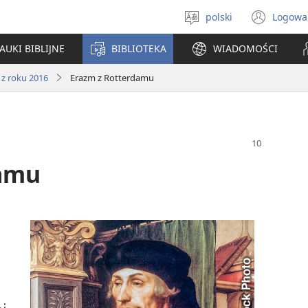
polski
Logowa
Wybór
(ope
języka
new
AUKI BIBLIJNE
BIBLIOTEKA
WIADOMOŚCI
win
 z roku 2016
Erazm z Rotterdamu
damu