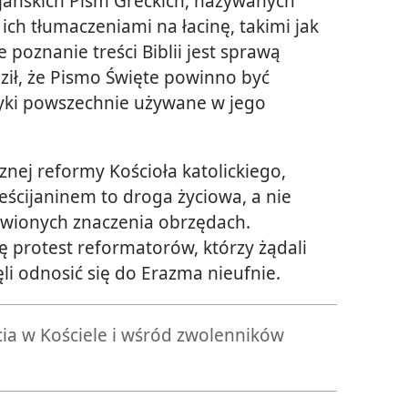
jańskich Pism Greckich, nazywanych
ch tłumaczeniami na łacinę, takimi jak
e poznanie treści Biblii jest sprawą
ził, że Pismo Święte powinno być
zyki powszechnie używane w jego
nej reformy Kościoła katolickiego,
eścijaninem to droga życiowa, a nie
awionych znaczenia obrzędach.
ię protest reformatorów, którzy żądali
ęli odnosić się do Erazma nieufnie.
a w Kościele i wśród zwolenników