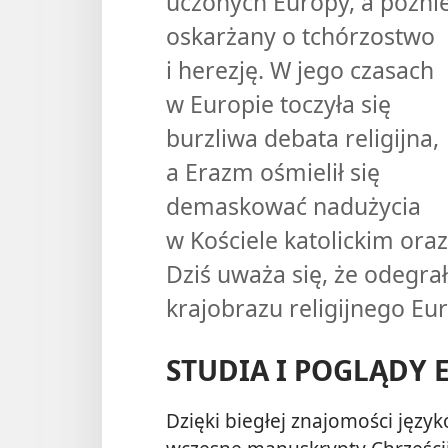
uczonych Europy, a późnie
oskarżany o tchórzostwo
i herezję. W jego czasach
w Europie toczyła się
burzliwa debata religijna,
a Erazm ośmielił się
demaskować nadużycia
w Kościele katolickim ora
Dziś uważa się, że odegra
krajobrazu religijnego Eur
STUDIA I POGLĄDY
Dzięki biegłej znajomości jęz