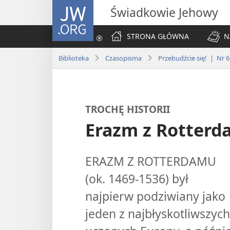
JW.ORG
Świadkowie Jehowy
STRONA GŁÓWNA
N
Biblioteka
Czasopisma
Przebudźcie się! | Nr 6
TROCHĘ HISTORII
Erazm z Rotter
ERAZM Z ROTTERDAMU
(ok. 1469-1536) był
najpierw podziwiany jako
jeden z najbłyskotliwszych