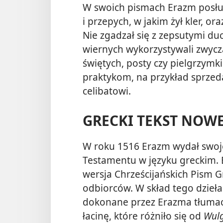
W swoich pismach Erazm posług
i przepych, w jakim żył kler, o
Nie zgadzał się z zepsutymi d
wiernych wykorzystywali zwyczaj
świętych, posty czy pielgrzymki
praktykom, na przykład sprz
celibatowi.
GRECKI TEKST NOW
W roku 1516 Erazm wydał swo
Testamentu w języku greckim. 
wersja Chrześcijańskich Pism Gr
odbiorców. W skład tego dzieła
dokonane przez Erazma tłumacz
łacinę, które różniło się od
Wul