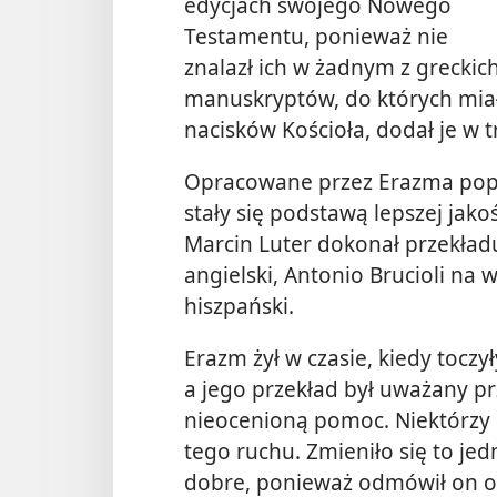
edycjach swojego Nowego
Testamentu, ponieważ nie
znalazł ich w żadnym z greckic
manuskryptów, do których mia
nacisków Kościoła, dodał je w
Opracowane przez Erazma po
stały się podstawą lepszej jako
Marcin Luter dokonał przekładu
angielski, Antonio Brucioli na 
hiszpański.
Erazm żył w czasie, kiedy toczył
a jego przekład był uważany p
nieocenioną pomoc. Niektórzy 
tego ruchu. Zmieniło się to jed
dobre, ponieważ odmówił on op