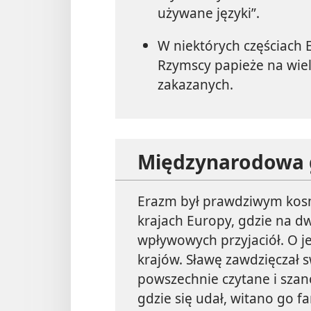
używane języki”.
W niektórych częściach E
Rzymscy papieże na wiele
zakazanych.
Międzynarodowa 
Erazm był prawdziwym kosmo
krajach Europy, gdzie na d
wpływowych przyjaciół. O je
krajów. Sławę zawdzięczał 
powszechnie czytane i szan
gdzie się udał, witano go f