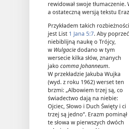
rewidował swoje tłumaczenie. 
a ostateczną wersją tekstu Era
Przykładem takich rozbieżnośc
jest List
1 Jana 5:7
. Aby poprzeć
niebiblijną naukę o Trójcy,
w
Wulgacie
dodano w tym
wersecie kilka słów, znanych
jako
comma Johanneum
.
W przekładzie Jakuba Wujka
(wyd. z roku 1962) werset ten
brzmi: „Albowiem trzej są, co
świadectwo dają na niebie:
Ojciec, Słowo i Duch Święty i ci
trzej są jedno”. Erazm pominął
te słowa w pierwszych dwóch