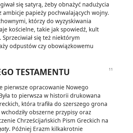
iwał się satyrą, żeby obnażyć nadużycia
raz ambicje papieży pochwalających wojny.
uchownymi, którzy do wyzyskiwania
e kościelne, takie jak spowiedź, kult
. Sprzeciwiał się też niektórym
edaży odpustów czy obowiązkowemu
EGO TESTAMENTU
je pierwsze opracowanie Nowego
Była to pierwsza w historii drukowana
eckich, która trafiła do szerszego grona
 wchodziły obszerne przypisy oraz
enie Chrześcijańskich Pism Greckich na
gaty
. Później Erazm kilkakrotnie