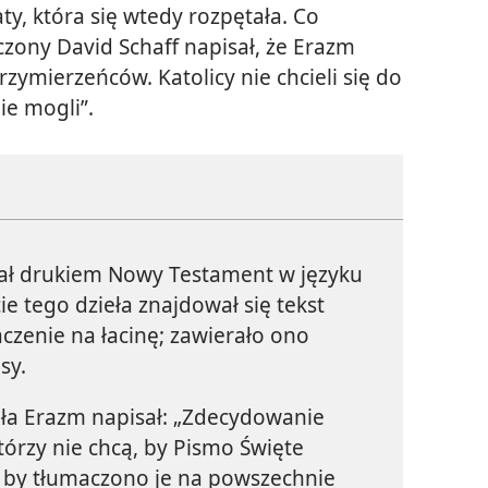
aty, która się wtedy rozpętała. Co
zony David Schaff napisał, że Erazm
zymierzeńców. Katolicy nie chcieli się do
ie mogli”.
ał drukiem Nowy Testament w języku
ie tego dzieła znajdował się tekst
aczenie na łacinę; zawierało ono
sy.
ła Erazm napisał: „Zdecydowanie
tórzy nie chcą, by Pismo Święte
az by tłumaczono je na powszechnie