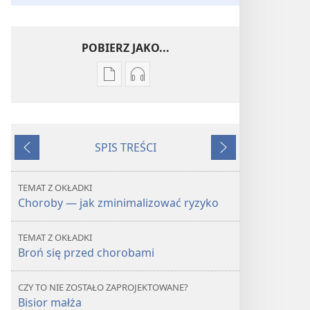
POBIERZ JAKO...
Ustawienia
Ustawienia
pobierania
pobierania
publikacji
nagrań
elektronicznych
audio
SPIS TREŚCI
PRZEBUDŹCIE
PRZEBUDŹCIE
Wstecz
Dalej
SIĘ!
SIĘ!
Choroby
Choroby
TEMAT Z OKŁADKI
—
—
Choroby — jak zminimalizować ryzyko
jak
jak
zminimalizować
zminimalizować
TEMAT Z OKŁADKI
ryzyko
ryzyko
Broń się przed chorobami
CZY TO NIE ZOSTAŁO ZAPROJEKTOWANE?
Bisior małża