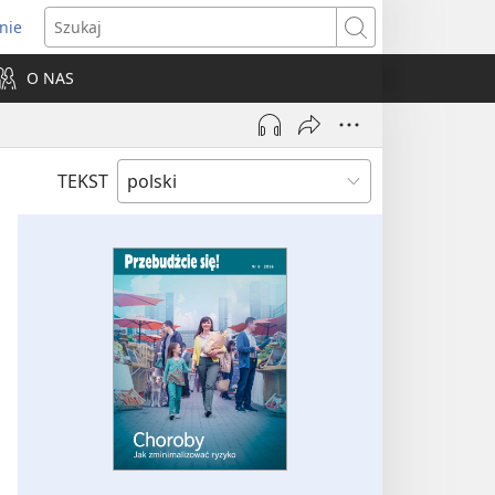
nie
ns
Szukaj
O NAS
dow)
TEKST