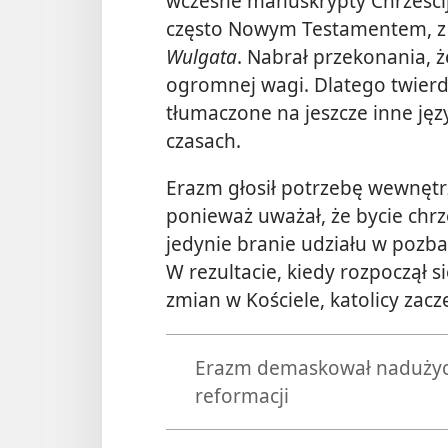
wczesne manuskrypty Chrześci
często Nowym Testamentem, z i
Wulgata
. Nabrał przekonania, ż
ogromnej wagi. Dlatego twierd
tłumaczone na jeszcze inne ję
czasach.
Erazm głosił potrzebę wewnętrz
ponieważ uważał, że bycie chrz
jedynie branie udziału w pozb
W rezultacie, kiedy rozpoczął s
zmian w Kościele, katolicy zacz
Erazm demaskował nadużyci
reformacji