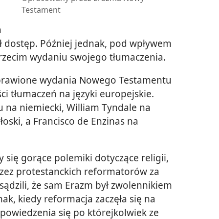
Testament
h
ł dostęp. Później jednak, pod wpływem
 trzecim wydaniu swojego tłumaczenia.
prawione wydania Nowego Testamentu
ści tłumaczeń na języki europejskie.
 na niemiecki, William Tyndale na
włoski, a Francisco de Enzinas na
y się gorące polemiki dotyczące religii,
rzez protestanckich reformatorów za
sądzili, że sam Erazm był zwolennikiem
nak, kiedy reformacja zaczęła się na
owiedzenia się po którejkolwiek ze